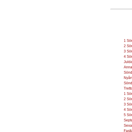
1 Sö
2 Sö
3 Sö
4 Sö
Juld
Anna
Sönd
Nyår
Sönd
Tret
1 Sö
2 Sö
3 Sö
4 Sö
5 Sö
Sept
Sexa
Fast