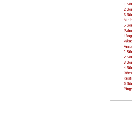
1 Sö
2 Sö
3 Sö
Midf
5 Sö
Palm
Lång
Påsk
Anna
1 Sö
2 Sö
3 Sö
4 Sö
Böns
Kris
6 Sö
Ping