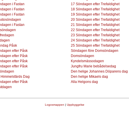
ndagen i Fastan
17 Söndagen efter Trefaldighet
ndagen i Fastan
18 Söndagen efter Trefaldighet
ndagen i Fastan
19 Söndagen efter Trefaldighet
astosöndagen
20 Söndagen efter Trefaldighet
ndagen i Fastan
21 Söndagen efter Trefaldighet
söndagen
22 Söndagen efter Trefaldighet
fredagen
23 Söndagen efter Trefaldighet
dagen
24 Söndagen efter Trefaldighet
ndag Påsk
25 Söndagen efter Trefaldighet
ndagen efter Påsk
Söndagen före Domsöndagen
ndagen efter Påsk
Domsöndagen
ndagen efter Påsk
Kyndelsmässodagen
ndagen efter Påsk
Jungfru Marie bebådelsedag
öndagen
Den helige Johannes Döparens dag
ti Himmelsfärds Dag
Den helige Mikaels dag
ndagen efter Påsk
Alla Helgons dag
stdagen
Logosmappen
|
Uppbyggelse