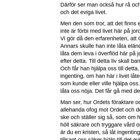
Därför ser man också hur rå och
och det eviga livet.
Men den som tror, att det finns 
inte är förbi med livet här på jor
Vi gör då den erfarenheten, att G
Annars skulle han inte låta elän
låta dem leva i överflöd här på 
efter detta. Till detta liv skall 
Och får han hjälpa oss till detta,
ingenting, om han här i livet lå
som kunde eller ville hjälpa oss
låta oss nöja. Det får gå med de
Man ser, hur Ordets föraktare oc
allehanda ofog mot Ordet och d
ske och ställer sig så, som om ha
höll säkrare och tryggare vård 
är du en kristen, så låt ingenting
tillsagt oss säker hjälp till det 