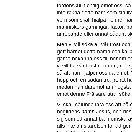
fördenskull fientlig emot oss, 
inte räkna detta barn som sin frä
vem som skall hjälpa henne, nä
människors gärningar, fastor, b
anropande eller annat sådant sk
Men vi vill söka all vår tröst och 
gett barnet detta namn och kalla
gärna bekänna oss till honom 
vi vill ha vår tröst i honom, nä
så att han hjälper oss däremot. 
hopp och en sådan tro, ja, att 
medan han däremot är i högsta
emot denne Frälsare utan söker
Vi skall sålunda lära oss att på
högtidens
namn
Jesus, och de
sig som ett annat barn omskäras
alls inte omskärelsen för att ge