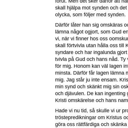
förut. Men det sker därför att h
skall hjälpa mot synden och det
olycka, som följer med synden.
Därför låter han sig omskäras oc
lämna något ogjort, som Gud en
vi, när vi finner hos oss oomsk
skall förtvivla utan hålla oss til
syndare och har ingalunda gjort
tvivla på Gud och hans nåd. Ty
för mig. Honom kan väl lagen in
minsta. Därför får lagen lämna 
mig. Jag står ju inte ensam.
Kri
min synd och skänkt mig
sin os
och djävulen. De kan
ingenting 
Kristi omskärelse och hans nam
Hade vi nu tid, så skulle vi ur 
tröstepredikningar om Kristus oc
göra oss rättfärdiga och skänka 