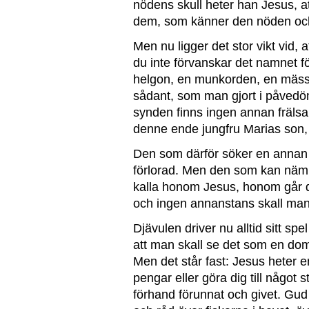
nödens skull heter han Jesus, at
dem, som känner den nöden och
Men nu ligger det stor vikt vid, 
du inte förvanskar det namnet f
helgon, en munkorden, en mässa,
sådant, som man gjort i påvedö
synden finns ingen annan frälsa
denne ende jungfru Marias son,
Den som därför söker en annan 
förlorad. Men den som kan nämn
kalla honom Jesus, honom går det
och ingen annanstans skall man 
Djävulen driver nu alltid sitt spe
att man skall se det som en do
Men det står fast: Jesus heter e
pengar eller göra dig till något s
förhand förunnat och givet. Gud 