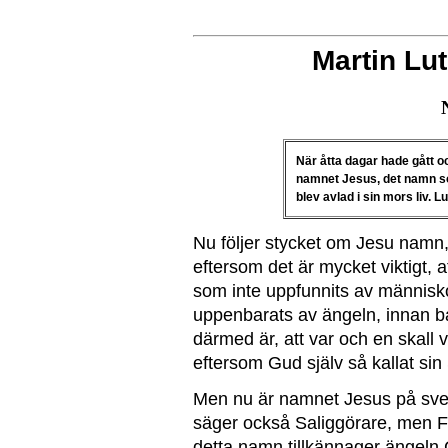
Martin Lut
När åtta dagar hade gått o
namnet Jesus, det namn s
blev avlad i sin mors liv. L
Nu följer stycket om Jesu namn
eftersom det är mycket viktigt,
som inte uppfunnits av människo
uppenbarats av ängeln, innan ba
därmed är, att var och en skall
eftersom Gud själv så kallat sin
Men nu är namnet Jesus på sv
säger också Saliggörare, men Frä
detta namn tillkännager ängeln Ga