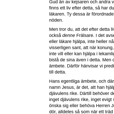
Gud än av kejsaren och andra värl
finns ett liv efter detta, så har
läkaren. Ty dessa är förordnade 
nöden.
Men tror du, att det efter detta 
också
denne
Frälsare. I det av
eller läkare hjälpa, inte heller
visserligen sant, att när konun
inte vill eller kan hjälpa i leka
bistå de sina även i detta. Men 
ämbete. Därför hänvisar vi predi
till detta.
Hans egentliga ämbete, och däri 
namn Jesus, är det, att han hjä
djävulens rike. Därtill behöver 
inget djävulens rike, inget evigt 
önska sig eller behöva Herren 
dör, alldeles så som när ett träd f