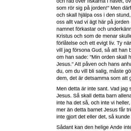
och råd över fiskarna i havet, ö
som rör sig på jorden!"
Men därf
och skall hjälpa oss i den stund, 
oss allt vad vi ägt här på jorden
namnet förkastar och underkän
Kristus och som de menar skull
förlåtelse och ett evigt liv. Ty nä
vill jag försona Gud, så att
han b
om han sade: "Min orden
skall 
Jesus." Att påven och
hans anhan
du, om du vill
bli salig, måste g
dem, det är
detsamma som att g
Men detta är inte sant. Vad jag s
Jesus. Så skall detta barn allen
inte ha det så, och inte vi heller
mer än detta barnet Jesus får t
inte gjort det eller det, så kunde
Sådant kan den helige Ande inte f