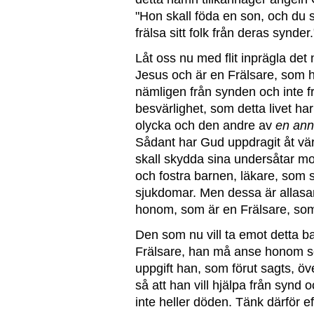
"Hon skall föda en son, och du 
frälsa sitt folk från deras synder.
Låt oss nu med flit inprägla det
Jesus och är en Frälsare, som h
nämligen från synden och inte f
besvärlighet, som detta livet ha
olycka och den andre av
en an
Sådant har Gud uppdragit åt vä
skall skydda sina undersåtar mo
och fostra barnen, läkare, som s
sjukdomar. Men dessa är allas
honom, som är en Frälsare, som f
Den som nu vill ta emot detta bar
Frälsare, han må anse honom so
uppgift han, som förut sagts, öv
så att han vill hjälpa från synd 
inte heller döden. Tänk därför e