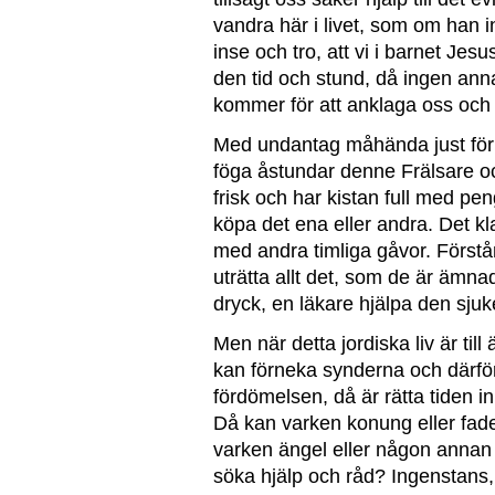
vandra här i livet, som om han 
inse och tro, att vi i barnet Jesu
den tid och stund, då ingen ann
kommer för att anklaga oss och
Med undantag måhända just för d
föga åstundar denne Frälsare oc
frisk och har kistan full med pe
köpa det ena eller andra. Det k
med andra timliga gåvor. Förstå
uträtta allt det, som de är ämnade
dryck, en läkare hjälpa den sjuk
Men när detta jordiska liv är ti
kan förneka synderna och därfö
fördömelsen, då är rätta tiden i
Då kan varken konung eller fade
varken ängel eller någon annan
söka hjälp och råd? Ingenstans,