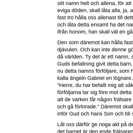
sitt namn helt och allena, för att 
eviga döden, skall låta alla, ja,
a
fast tro hålla oss allenast till d
och låta detta ensamt ha det n
ifrån honom, han skall väl en g
Den som däremot kan hålla fast v
djävulen. Och kan inte denne g
då världen. Ty det är ett namn, 
Guds befallning givit detta barn,
nu detta namns förföljare, som hä
kalla ängeln Gabriel en lögnare
"Herre, du har befallt mig att såk
förföljarna tar sig före mot detta
att de varken får någon frälsare
och gå förlorade." Däremot skall 
inför Gud och hans
Son och bli 
Låt oss därför ge noga akt på de
det barnet är den ende frälsare