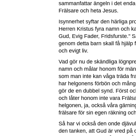
sammanfattar ängeln i det enda o
Frälsare och heta Jesus.
Isynnerhet syftar den härliga pro
Herren Kristus fyra namn och k
Gud, Evig Fader, Fridsfurste." 
genom detta barn skall få hjälp 
och evigt liv.
Vad gör nu de skändliga lögnpr
namn och målar honom för männ
som man inte kan våga träda fra
har helgonens förbön och mång
gör de en dubbel synd. Först och
och låter honom inte vara Frälsa
helgonen, ja, också våra gärnin
frälsare för sin egen räkning och 
Så har vi också den onde djävule
den tanken, att Gud är vred på o