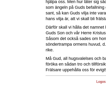
hjälpa oss. Men hur låter sig så
som ängeln på Guds befallning g
sant, så kan Guds vilja inte vara
hans vilja är, att vi skall bli fräls
Därför skall vi hålla det namnet 
Guds Son och vår Herre Kristus
Såsom det också sades om honom
söndertrampa ormens huvud, d. 
rike.
Må Gud, all hugsvalelses och ba
föröka en sådan tro och tillförs
Frälsare uppehålla oss för evig
Logo