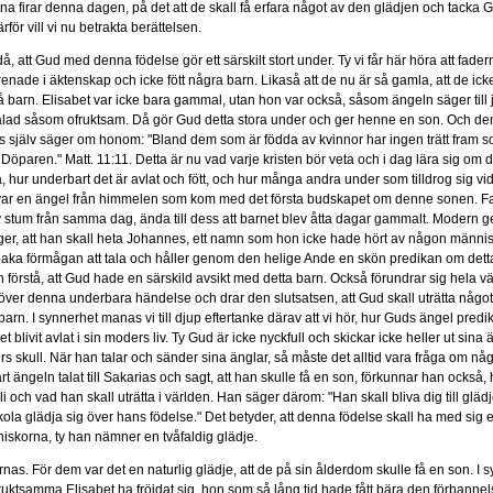
tna firar denna dagen, på det att de skall få erfara något av den glädjen och tacka 
för vill vi nu betrakta berättelsen.
då, att Gud med denna födelse gör ett särskilt stort under. Ty vi får här höra att fad
örenade i äktenskap och icke fött några barn. Likaså att de nu är så gamla, att de ick
å barn. Elisabet var icke bara gammal, utan hon var också, såsom ängeln säger till 
talad såsom ofruktsam. Då gör Gud detta stora under och ger henne en son. Och de
stus själv säger om honom: "Bland dem som är födda av kvinnor har ingen trätt fram s
öparen." Matt. 11:11. Detta är nu vad varje kristen bör veta och i dag lära sig om d
ra, hur underbart det är avlat och fött, och hur många andra under som tilldrog sig vi
 var en ängel från himmelen som kom med det första budskapet om denne sonen. F
 stum från samma dag, ända till dess att barnet blev åtta dagar gammalt. Modern 
er, att han skall heta Johannes, ett namn som hon icke hade hört av någon männis
llbaka förmågan att tala och håller genom den helige Ande en skön predikan om detta
 förstå, att Gud hade en särskild avsikt med detta barn. Också förundrar sig hela 
ver denna underbara händelse och drar den slutsatsen, att Gud skall uträtta något
arn. I synnerhet manas vi till djup eftertanke därav att vi hör, hur Guds ängel pred
et blivit avlat i sin moders liv. Ty Gud är icke nyckfull och skickar icke heller ut sina 
rs skull. När han talar och sänder sina änglar, så måste det alltid vara fråga om någo
art ängeln talat till Sakarias och sagt, att han skulle få en son, förkunnar han också
i och vad han skall uträtta i världen. Han säger därom: "Han skall bliva dig till glädj
la glädja sig över hans födelse." Det betyder, att denna födelse skall ha med sig e
niskorna, ty han nämner en tvåfaldig glädje.
arnas. För dem var det en naturlig glädje, att de på sin ålderdom skulle få en son. I 
uktsamma Elisabet ha fröjdat sig, hon som så lång tid hade fått bära den förbanne