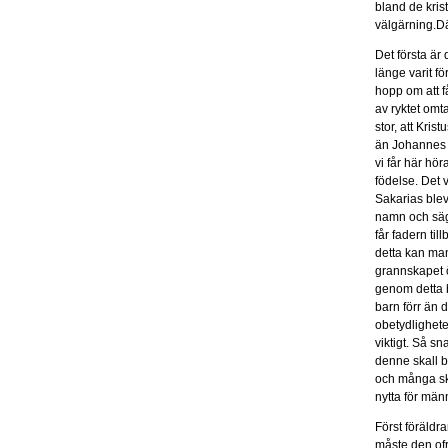
bland de kris
välgärning.Där
Det första är 
länge varit f
hopp om att f
av ryktet om
stor, att Kri
än Johannes D
vi får här hö
födelse. Det
Sakarias blev
namn och säg
får fadern ti
detta kan man
grannskapet ö
genom detta b
barn förr än d
obetydlighete
viktigt. Så sn
denne skall bl
och många sko
nytta för män
Först föräldr
måste den ofr