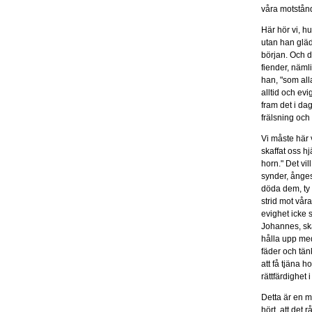
våra motstån
Här hör vi, h
utan han gläd
början. Och d
fiender, näml
han, "som alla
alltid och evi
fram det i da
frälsning och
Vi måste här v
skaffat oss h
horn." Det vil
synder, ånges
döda dem, ty 
strid mot vår
evighet icke 
Johannes, ska
hålla upp med
fäder och tän
att få tjäna h
rättfärdighet 
Detta är en m
hört, att det 