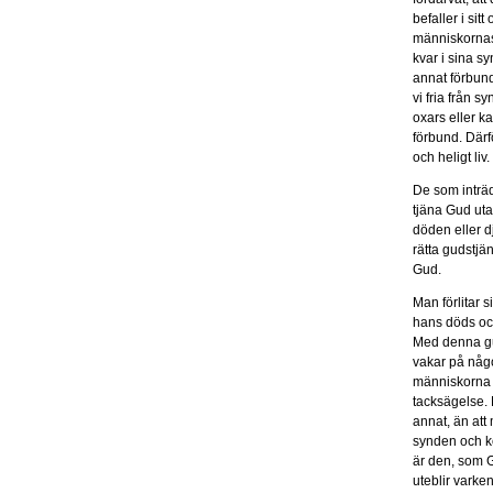
befaller i sit
människornas 
kvar i sina s
annat förbund
vi fria från 
oxars eller k
förbund. Därfö
och heligt liv.
De som inträd
tjäna Gud uta
döden eller d
rätta gudstjän
Gud.
Man förlitar 
hans döds och
Med denna gud
vakar på någo
människorna a
tacksägelse. 
annat, än att 
synden och kö
är den, som G
uteblir varke