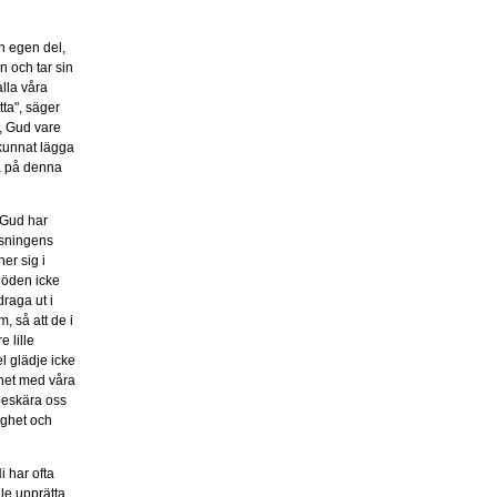
in egen del,
n och tar sin
alla våra
tta", säger
r, Gud vare
e kunnat lägga
ka på denna
 "Gud har
älsningens
ner sig i
 döden icke
draga ut i
, så att de i
 lille
l glädje icke
ghet med våra
beskära oss
lighet och
i har ofta
lle upprätta