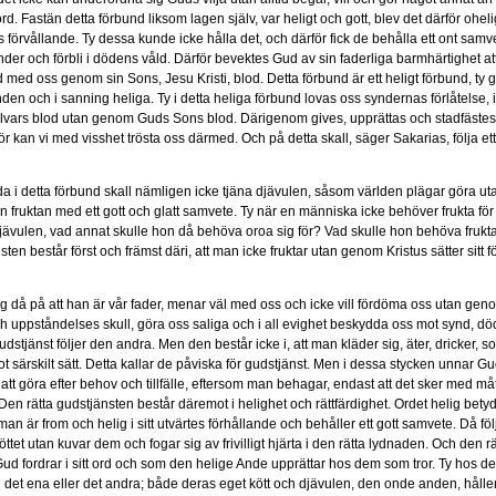
t ord. Fastän detta förbund liksom lagen själv, var heligt och gott, blev det därför ohe
förvållande. Ty dessa kunde icke hålla det, och därför fick de behålla ett ont samv
ynder och förbli i dödens våld. Därför bevektes Gud av sin faderliga barmhärtighet att
 med oss genom sin Sons, Jesu Kristi, blod. Detta förbund är ett heligt förbund, ty 
synden och i sanning heliga. Ty i detta heliga förbund lovas oss syndernas förlåtelse
alvars blod utan genom Guds Sons blod. Därigenom gives, upprättas och stadfästes
r kan vi med visshet trösta oss därmed. Och på detta skall, säger Sakarias, följa ett
a i detta förbund skall nämligen icke tjäna djävulen, såsom världen plägar göra uta
n fruktan med ett gott och glatt samvete. Ty när en människa icke behöver frukta fö
jävulen, vad annat skulle hon då behöva oroa sig för? Vad skulle hon behöva frukt
sten består först och främst däri, att man icke fruktar utan genom Kristus sätter sitt fö
sig då på att han är vår fader, menar väl med oss och icke vill fördöma oss utan geno
 uppståndelses skull, göra oss saliga och i all evighet beskydda oss mot synd, dö
stjänst följer den andra. Men den består icke i, att man kläder sig, äter, dricker, so
t särskilt sätt. Detta kallar de påviska för gudstjänst. Men i dessa stycken unnar G
tt göra efter behov och tillfälle, eftersom man behagar, endast att det sker med må
Den rätta gudstjänsten består däremot i helighet och rättfärdighet. Ordet helig bety
man är from och helig i sitt utvärtes förhållande och behåller ett gott samvete. Då fö
ttet utan kuvar dem och fogar sig av frivilligt hjärta i den rätta lydnaden. Och den 
ud fordrar i sitt ord och som den helige Ande upprättar hos dem som tror. Ty hos de
n det ena eller det andra; både deras eget kött och djävulen, den onde anden, hålle