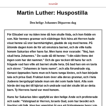
Innehåll
Martin Luther: Huspostilla
Den helige Johannes Döparens dag
För Elisabet var nu tiden inne då hon skulle föda, och hon födde en
son. När hennes grannar och släktingar fick höra att Herren hade
visat henne så stor barmhärtighet, gladde de sig med henne. På
åttonde dagen kom de för att omskära barnet, och de ville kalla
honom Sakarias efter hans far. Men hans mor svarade: "Nej, han
skall heta Johannes." De sade då till henne: "I din släkt finns det
ingen som har det namnet." Och de gav tecken till hans far och
frågade vad han ville att barnet skulle heta. Då bad han om en tavla
och skrev: "Johannes är hans namn", och alla förundrade sig.
Genast öppnades hans mun och hans tunga löstes, och han började
tala och prisa Gud. Fruktan kom över alla deras grannar, och i hela
Judeens bergsbygd talade man om det som hade hänt. Alla som
hörde det tog det till hjärtat och undrade vad det skulle bli av detta
barn. Ty Herrens hand var med honom.
Hans far Sakarias blev uppfylld av den helige Ande och profeterade
och sade: "Välsignad är Herren, Israels Gud, som har besökt och
återlöst sitt folk. Han har upprättat åt oss ett frälsningens horn i sin