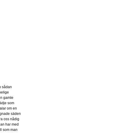
en sådan
helige
den gamle
lädje som
talar om en
signade säden
ara oss nådig
edan har med
ull som man