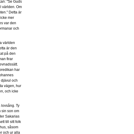
ikan: "Se Guds
ll världen. Om
ten." Detta är
 icke mer
es var den
 förmanar och
ra världen
etta är den
kat på den
man firar
evnadssätt.
 predikan har
 Johannes
 djävul och
ta vägen, hur
en, och icke
as lovsång. Ty
m sin son om
der Sakarias
till sitt folk
s hus, såsom
r och ur alla