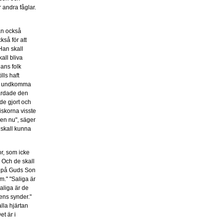
 andra fåglar.
an också
kså för att
"Han skall
all bliva
hans folk
lls haft
nat undkomma
färdade den
de gjort och
iskorna visste
Men nu", säger
n skall kunna
or, som icke
. Och de skall
ka på Guds Son
m." "Saliga är
aliga är de
dens synder."
lla hjärtan
et är i