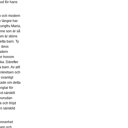
Gud för hans
ern och modern
e längre har
jungfru Maria,
nne son är så
om är större
etta barn. Ty
d dess
adern
ger honom
ka. Därefter
 barn. Av allt
vänkretsen och
 ovanligt
ikade om detta
änglar för
t särskilt
, hurudan
e och fröjd
n särskild
synnerhet
lsen och