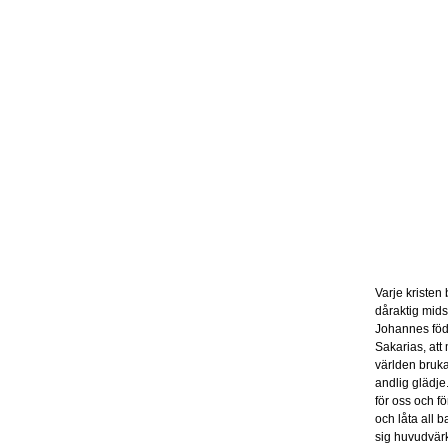
Varje kristen 
dåraktig mid
Johannes föda
Sakarias, at
världen bruka
andlig glädje
för oss och fö
och låta all 
sig huvudvärk