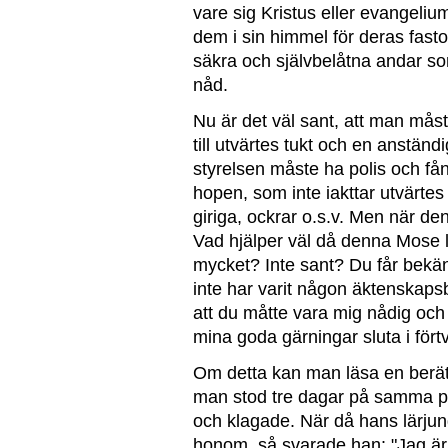
vare sig Kristus eller evangeliu
dem i sin himmel för deras fast
säkra och självbelåtna andar s
nåd.
Nu är det väl sant, att man mås
till utvärtes tukt och en anständ
styrelsen måste ha polis och fån
hopen, som inte iakttar utvärtes 
giriga, ockrar o.s.v. Men när de
Vad hjälper väl då denna Mose l
mycket? Inte sant? Du får bekä
inte har varit någon äktenskapsb
att du måtte vara mig nådig och
mina goda gärningar sluta i förtv
Om detta kan man läsa en berätt
man stod tre dagar på samma pl
och klagade. När då hans lärju
honom, så svarade han: "Jag är