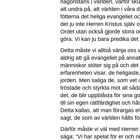
någonstans i världen, varför sku
att undra på, att världen i våra
fötterna det heliga evangeliet o
det ju inte Herren Kristus själv
Ordet utan också gjorde stora o
göra. Vi kan ju bara predika det
Detta måste vi alltså vänja oss 
aldrig att gå evangeliet på annat
människor stöter sig på och det
erfarenheten visar, de heligast
jorden. Men saliga de, som vet o
tröstade och styrkta mot all så
det, de blir uppblåsta för sina g
till sin egen rättfärdighet och hå
Detta kallas, att man förargas el
sagt, de som av världen hålls för
Därför måste vi väl med Herren 
säga: "Vi har spelat för er och n