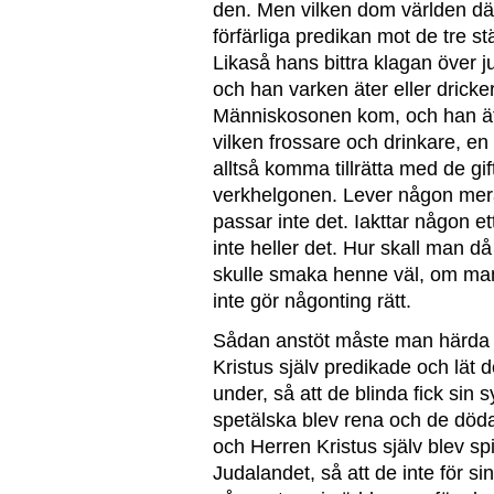
den. Men vilken dom världen däri
förfärliga predikan mot de tre 
Likaså hans bittra klagan över 
och han varken äter eller dricke
Människosonen kom, och han äte
vilken frossare och drinkare, en
alltså komma tillrätta med de g
verkhelgonen. Lever någon mera 
passar inte det. Iakttar någon et
inte heller det. Hur skall man då
skulle smaka henne väl, om man
inte gör någonting rätt.
Sådan anstöt måste man härda u
Kristus själv predikade och lät
under, så att de blinda fick sin
spetälska blev rena och de döda
och Herren Kristus själv blev sp
Judalandet, så att de inte för s