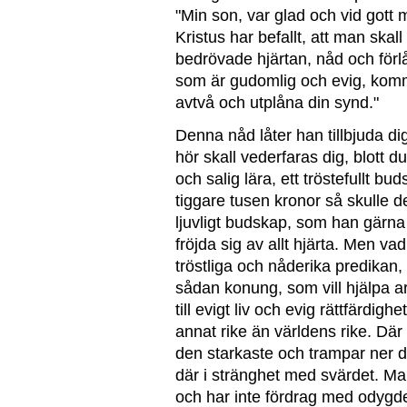
"Min son, var glad och vid gott mo
Kristus har befallt, att man skall
bedrövade hjärtan, nåd och förlåte
som är gudomlig och evig, komm
avtvå och utplåna din synd."
Denna nåd låter han tillbjuda dig
hör skall vederfaras dig, blott d
och salig lära, ett tröstefullt b
tiggare tusen kronor så skulle d
ljuvligt budskap, som han gärna v
fröjda sig av allt hjärta. Men 
tröstliga och nåderika predikan, 
sådan konung, som vill hjälpa 
till evigt liv och evig rättfärdigh
annat rike än världens rike. Där gå
den starkaste och trampar ner d
där i stränghet med svärdet. Man
och har inte fördrag med odygd