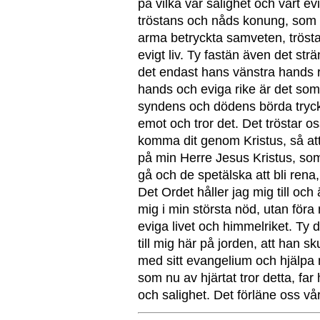
på vilka vår salighet och vårt evi
tröstans och nåds konung, som ge
arma betryckta samveten, trösta
evigt liv. Ty fastän även det strä
det endast hans vänstra hands 
hands och eviga rike är det som
syndens och dödens börda trycke
emot och tror det. Det tröstar os
komma dit genom Kristus, så att v
på min Herre Jesus Kristus, som 
gå och de spetälska att bli rena
Det Ordet håller jag mig till och 
mig i min största nöd, utan föra 
eviga livet och himmelriket. Ty 
till mig här på jorden, att han s
med sitt evangelium och hjälpa mi
som nu av hjärtat tror detta, far
och salighet. Det förläne oss vå