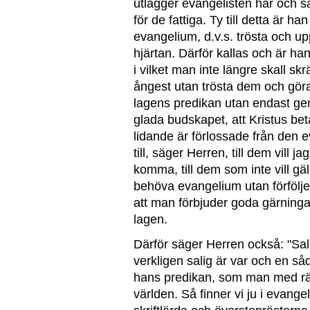
utlägger evangelisten här och s
för de fattiga. Ty till detta är ha
evangelium, d.v.s. trösta och u
hjärtan. Därför kallas och är han
i vilket man inte längre skall s
ångest utan trösta dem och gör
lagens predikan utan endast gen
glada budskapet, att Kristus bet
lidande är förlossade från den 
till, säger Herren, till dem vill j
komma, till dem som inte vill gäl
behöva evangelium utan förfölje
att man förbjuder goda gärning
lagen.
Därför säger Herren också: "Sali
verkligen salig är var och en 
hans predikan, som man med rätt
världen. Så finner vi ju i evange