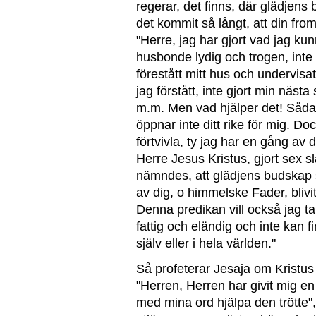
regerar, det finns, där glädjens 
det kommit så långt, att din from
"Herre, jag har gjort vad jag kun
husbonde lydig och trogen, inte 
förestått mitt hus och undervisa
jag förstått, inte gjort min nästa
m.m. Men vad hjälper det! Sådan
öppnar inte ditt rike för mig. Dock
förtvivla, ty jag har en gång av 
Herre Jesus Kristus, gjort sex s
nämndes, att glädjens budskap sk
av dig, o himmelske Fader, blivit
Denna predikan vill också jag ta 
fattig och eländig och inte kan 
själv eller i hela världen."
Så profeterar Jesaja om Kristus 
"Herren, Herren har givit mig en
med mina ord hjälpa den trötte",