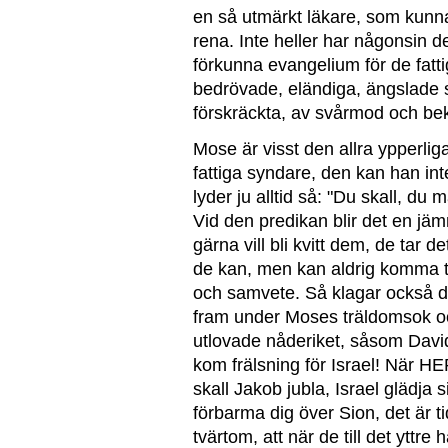
en så utmärkt läkare, som kunn
rena. Inte heller har någonsin d
förkunna evangelium för de fattig
bedrövade, eländiga, ängslade
förskräckta, av svårmod och be
Mose är visst den allra ypperlig
fattiga syndare, den kan han in
lyder ju alltid så: "Du skall, du
Vid den predikan blir det en j
gärna vill bli kvitt dem, de tar de
de kan, men kan aldrig komma till
och samvete. Så klagar också d
fram under Moses träldomsok och 
utlovade nåderiket, såsom David 
kom frälsning för Israel! När H
skall Jakob jubla, Israel glädja 
förbarma dig över Sion, det är t
tvärtom, att när de till det yttre