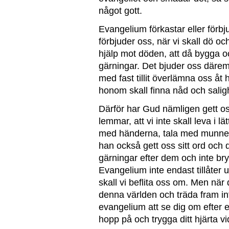
något gott.
Evangelium förkastar eller förbj
förbjuder oss, när vi skall dö o
hjälp mot döden, att då bygga o
gärningar. Det bjuder oss därem
med fast tillit överlämna oss åt 
honom skall finna nåd och salighe
Därför har Gud nämligen gett o
lemmar, att vi inte skall leva i l
med händerna, tala med munne
han också gett oss sitt ord och de
gärningar efter dem och inte br
Evangelium inte endast tillåter
skall vi beflita oss om. Men när 
denna världen och träda fram in
evangelium att se dig om efter 
hopp på och trygga ditt hjärta vi