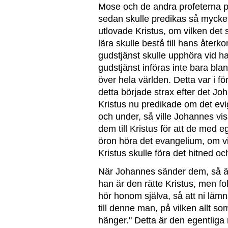
Mose och de andra profeterna pr
sedan skulle predikas så mycket
utlovade Kristus, om vilken det 
lära skulle bestå till hans åter
gudstjänst skulle upphöra vid h
gudstjänst införas inte bara bl
över hela världen. Detta var i fö
detta började strax efter det Joh
Kristus nu predikade om det evi
och under, så ville Johannes vis
dem till Kristus för att de med
öron höra det evangelium, om vil
Kristus skulle föra det hitned o
När Johannes sänder dem, så är 
han är den rätte Kristus, men fol
hör honom själva, så att ni läm
till denne man, på vilken allt som
hänger." Detta är den egentliga