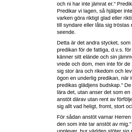
och ni har inte jämrat er." Predi
Predikar vi lagen, så hjälper in
varken göra riktigt glad eller rik
till syndare eller låta sig trösta
seende.
Detta är det andra stycket, som v
predikan för de fattiga, d.v.s.
känner sitt elände och sin jämm
vrede och dom, men inte för de r
sig stor ära och rikedom och leva
ögon en underlig predikan, när H
predikas glädjens budskap." De h
lära det, utan anser det som en 
anstöt därav utan rent av förfölj
sig allt vad heligt, fromt, stort
För sådan anstöt varnar Herren K
den som inte tar anstöt av mig."
upplever, hur världen stöter sig p