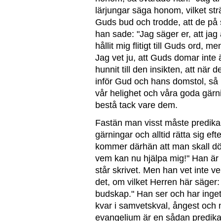
lärjungar säga honom, vilket strän
Guds bud och trodde, att de på 
han sade: "Jag säger er, att jag
hållit mig flitigt till Guds ord, m
Jag vet ju, att Guds domar int
hunnit till den insikten, att när d
inför Gud och hans domstol, så b
vår helighet och våra goda gärnin
bestå tack vare dem.
Fastän man visst måste predika 
gärningar och alltid rätta sig e
kommer därhän att man skall dö
vem kan nu hjälpa mig!" Han är 
står skrivet. Men han vet inte ve
det, om vilket Herren här säger:
budskap." Han ser och har inge
kvar i samvetskval, ångest och
evangelium är en sådan predikan