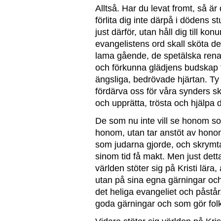
Alltså. Har du levat fromt, så ä
förlita dig inte därpå i dödens
just därför, utan håll dig till k
evangelistens ord skall sköta d
lama gående, de spetälska rena
och förkunna glädjens budskap fö
ängsliga, bedrövade hjärtan. Ty 
fördärva oss för våra synders sk
och upprätta, trösta och hjälpa
De som nu inte vill se honom so
honom, utan tar anstöt av hono
som judarna gjorde, och skrymta
sinom tid få makt. Men just detta
världen stöter sig på Kristi lära,
utan på sina egna gärningar och
det heliga evangeliet och påstår,
goda gärningar och som gör folke