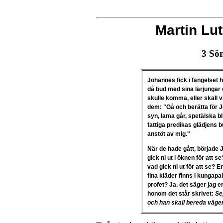
Martin Lut
3
Sön
Johannes fick i fängelset 
då bud med sina lärjungar
skulle komma, eller skall
dem: "Gå och berätta för J
syn, lama går, spetälska bl
fattiga predikas glädjens b
anstöt av mig."
När de hade gått, började J
gick ni ut i öknen för att s
vad gick ni ut för att se? 
fina kläder finns i kungapa
profet? Ja, det säger jag e
honom det står skrivet:
Se
och han skall bereda vägen