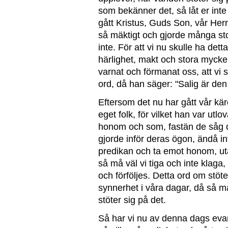
som bekänner det, så låt er inte
gått Kristus, Guds Son, vår Her
så mäktigt och gjorde många sto
inte. För att vi nu skulle ha dett
härlighet, makt och stora mycke
varnat och förmanat oss, att vi 
ord, då han säger: "Salig är den
Eftersom det nu har gått vår kär
eget folk, för vilket han var utl
honom och som, fastän de såg d
gjorde inför deras ögon, ändå i
predikan och ta emot honom, u
så må väl vi tiga och inte klaga,
och förföljes. Detta ord om stöt
synnerhet i våra dagar, då så m
stöter sig på det.
Så har vi nu av denna dags evang