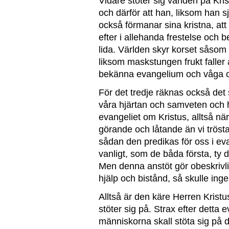
Vidare stöter sig världen på Kris
och därför att han, liksom han sj
också förmanar sina kristna, att 
efter i allehanda frestelse och 
lida. Världen skyr korset såsom
liksom maskstungen frukt faller
bekänna evangelium och våga och
För det tredje räknas också det 
våra hjärtan och samveten och h
evangeliet om Kristus, alltså n
görande och låtande än vi trösta
sådan den predikas för oss i evan
vanligt, som de båda första, ty d
Men denna anstöt gör obeskrivli
hjälp och bistånd, så skulle i
Alltså är den käre Herren Kristu
stöter sig på. Strax efter detta 
människorna skall stöta sig på d