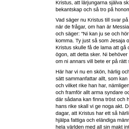
Kristus, att lärjungarna själva 
bekantskap och så tro på honom 
Vad säger nu Kristus till svar på
när de frågar, om han är Messias
och säger: "Ni kan ju se och hör
komma. Ty just så som Jesaja oc
Kristus skulle få de lama att gå
ögon, att detta sker. Ni behöver 
om ni annars vill bete er på rätt 
Här har vi nu en skön, härlig och 
sätt sammanfattar allt, som kan
och vilket rike han har, nämlige
och framför allt arma syndare och 
där sådana kan finna tröst och 
hans rike skall vi ge noga akt. De
dagar, att Kristus har ett så här
hjälpa fattiga och eländiga männ
hela världen med all sin makt in