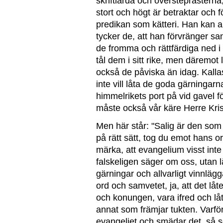
skriftlärda och översteprästerna
stort och högt är betraktar och
predikan som kätteri. Han kan aldr
tycker de, att han förvränger sa
de fromma och rättfärdiga ned i h
tål dem i sitt rike, men däremot
också de påviska än idag. Kallas
inte vill låta de goda gärninga
himmelrikets port på vid gavel 
måste också vår käre Herre Kris
Men här står: "Salig är den som 
på rätt sätt, tog du emot hans or
märka, att evangelium visst int
falskeligen säger om oss, utan l
gärningar och allvarligt vinnläg
ord och samvetet, ja, att det lå
och konungen, vara ifred och lå
annat som främjar tukten. Varför
evangeliet och smädar det, så so