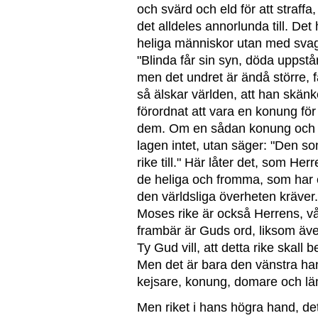
och svärd och eld för att straffa
det alldeles annorlunda till. Det
heliga människor utan med svaga
"Blinda får sin syn, döda uppstår
men det undret är ändå större, f
så älskar världen, att han skän
förordnat att vara en konung fö
dem. Om en sådan konung och e
lagen intet, utan säger: "Den 
rike till." Här låter det, som He
de heliga och fromma, som har 
den världsliga överheten kräver
Moses rike är också Herrens, v
frambär är Guds ord, liksom även
Ty Gud vill, att detta rike skall b
Men det är bara den vänstra han
kejsare, konung, domare och lä
Men riket i hans högra hand, det