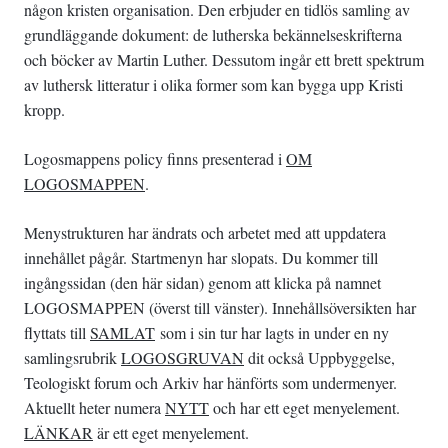
någon kristen organisation. Den erbjuder en tidlös samling av
grundläggande dokument: de lutherska bekännelseskrifterna
och böcker av Martin Luther. Dessutom ingår ett brett spektrum
av luthersk litteratur i olika former som kan bygga upp Kristi
kropp.
Logosmappens policy finns presenterad i
O
M
LOGOSMAPPEN
.
Menystrukturen har ändrats och arbetet med att uppdatera
innehållet pågår. Startmenyn har slopats. Du kommer till
ingångssidan (den här sidan) genom att klicka på namnet
LOGOSMAPPEN (överst till vänster). Innehållsöversikten har
flyttats till
SAMLAT
som i sin tur har lagts in under en ny
samlingsrubrik
LOGOSGRUVAN
dit också Uppbyggelse,
Teologiskt forum och Arkiv har hänförts som undermenyer.
Aktuellt heter numera
NYTT
och har ett eget menyelement.
LÄNKAR
är ett eget menyelement.