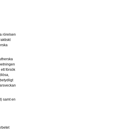
a rörelsen
aktiskt
erska
utherska
rbetningen
ett försök
dlösa,
betydligt
garsveckan
d) samt en
arbetet