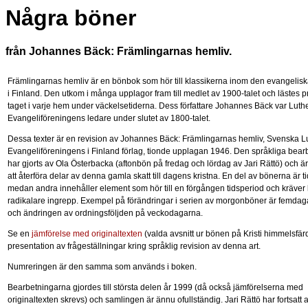
Några böner
från Johannes Bäck: Främlingarnas hemliv.
Främlingarnas hemliv är en bönbok som hör till klassikerna inom den evangelisk
i Finland. Den utkom i många upplagor fram till medlet av 1900-talet och lästes pr
taget i varje hem under väckelsetiderna. Dess författare Johannes Bäck var Luth
Evangeliföreningens ledare under slutet av 1800-talet.
Dessa texter är en revision av Johannes Bäck: Främlingarnas hemliv, Svenska L
Evangeliföreningens i Finland förlag, tionde upplagan 1946. Den språkliga bea
har gjorts av Ola Österbacka (aftonbön på fredag och lördag av Jari Rättö) och är 
att återföra delar av denna gamla skatt till dagens kristna. En del av bönerna är ti
medan andra innehåller element som hör till en förgången tidsperiod och kräver 
radikalare ingrepp. Exempel på förändringar i serien av morgonböner är femda
och ändringen av ordningsföljden på veckodagarna.
Se en
jämförelse med originaltexten
(valda avsnitt ur bönen på Kristi himmelsfär
presentation av frågeställningar kring språklig revision av denna art.
Numreringen är den samma som används i boken.
Bearbetningarna gjordes till största delen år 1999 (då också jämförelserna med
originaltexten skrevs) och samlingen är ännu ofullständig. Jari Rättö har fortsatt 