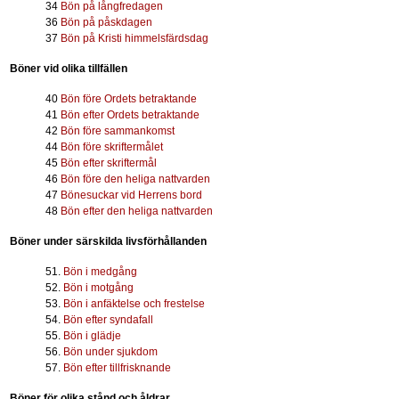
34
Bön på långfredagen
36
Bön på påskdagen
37
Bön på Kristi himmelsfärdsdag
Böner vid olika tillfällen
40
Bön före Ordets betraktande
41
Bön efter Ordets betraktande
42
Bön före sammankomst
44
Bön före skriftermålet
45
Bön efter skriftermål
46
Bön före den heliga nattvarden
47
Bönesuckar vid Herrens bord
48
Bön efter den heliga nattvarden
Böner under särskilda livsförhållanden
51.
Bön i medgång
52.
Bön i motgång
53.
Bön i anfäktelse och frestelse
54.
Bön efter syndafall
55.
Bön i glädje
56.
Bön under sjukdom
57.
Bön efter tillfrisknande
Böner för olika stånd och åldrar