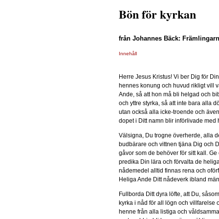
Bön för kyrkan
från Johannes Bäck: Främlingarn
Innehåll
Herre Jesus Kristus! Vi ber Dig för Din
hennes konung och huvud rikligt vill v
Ande, så att hon må bli helgad och bib
och yttre styrka, så att inte bara all
utan också alla icke-troende och även
dopet i Ditt namn blir införlivade med
Välsigna, Du trogne överherde, alla d
budbärare och vittnen tjäna Dig och D
gåvor som de behöver för sitt kall. Ge 
predika Din lära och förvalta de heli
nådemedel alltid finnas rena och ofö
Heliga Ande Ditt nådeverk ibland män
Fullborda Ditt dyra löfte, att Du, såso
kyrka i nåd för all lögn och villfarelse
henne från alla listiga och våldsamma