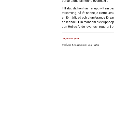
portar aldrig bli henne övermäktig.
Till slut, då hon här har uppfyllt si
församling, så låt henne, o Herre Jes
en förhärligad och triumferande försam
anseende i Din mandom blev upphöj
den Helige Ande lever och regerar i e
Logosmappen
Språklig bearbetning: Jari Rättö