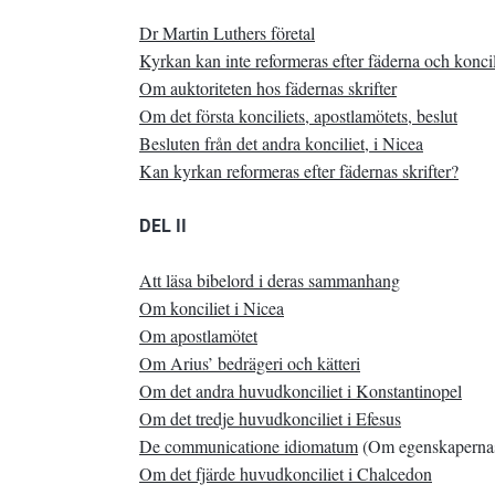
Dr Martin Luthers företal
Kyrkan kan inte reformeras efter fäderna och konci
Om auktoriteten hos fädernas skrifter
Om det första konciliets, apostlamötets, beslut
Besluten från det andra konciliet, i Nicea
Kan kyrkan reformeras efter fädernas skrifter?
DEL II
Att läsa bibelord i deras sammanhang
Om konciliet i Nicea
Om apostlamötet
Om Arius’ bedrägeri och kätteri
Om det andra huvudkonciliet i Konstantinopel
Om det tredje huvudkonciliet i Efesus
De communicatione idiomatum
(Om egenskapernas
Om det fjärde huvudkonciliet i Chalcedon