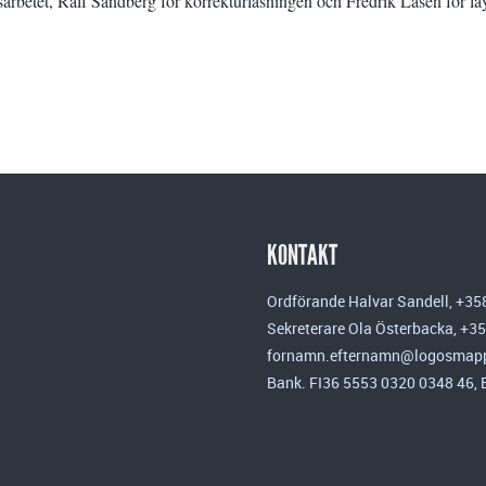
arbetet, Ralf Sandberg för korrekturläsningen och Fredrik Lasén för la
KONTAKT
Ordförande Halvar Sandell, +35
Sekreterare Ola Österbacka, +3
fornamn.efternamn@logosmapp
Bank. FI36 5553 0320 0348 46,