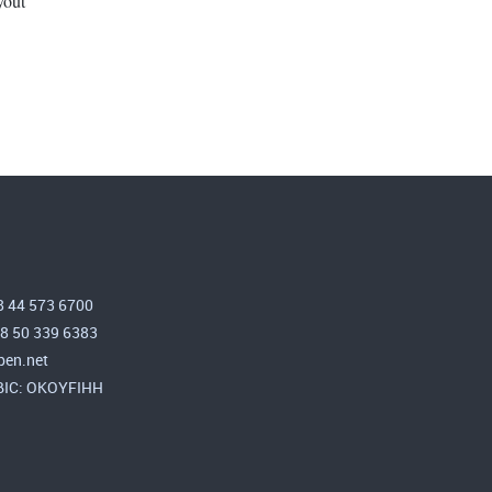
yout
8 44 573 6700
58 50 339 6383
en.net
 BIC: OKOYFIHH