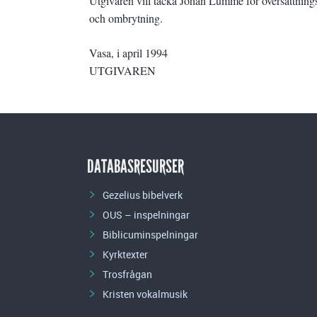
Utgivaren vill tacka Johan Lumme för översättnings
och ombrytning.
Vasa, i april 1994
UTGIVAREN
DATABASRESURSER
Gezelius bibelverk
OUS – inspelningar
Biblicuminspelningar
Kyrktexter
Trosfrågan
Kristen vokalmusik