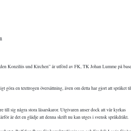
en
n den Konziliis und Kirchen” är utförd av FK, TK Johan Lumme på bas
gt göra en texttrogen översättning, även om detta har gjort att språket til
re till sig några stora läsarskaror. Utgivaren anser dock att vår kyrkas
Därför är det en glädje att denna skrift nu kan utges i svensk språkdräkt.