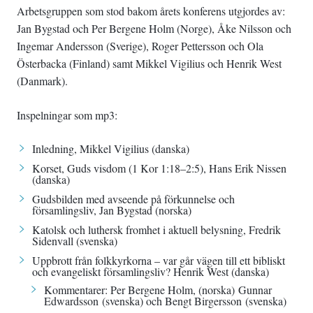
Arbetsgruppen som stod bakom årets konferens utgjordes av:
Jan Bygstad och Per Bergene Holm (Norge), Åke Nilsson och
Ingemar Andersson (Sverige), Roger Pettersson och Ola
Österbacka (Finland) samt Mikkel Vigilius och Henrik West
(Danmark).
Inspelningar som mp3:
Inledning
, Mikkel Vigilius (danska)
Korset, Guds visdom
(
1 Kor 1:18–2
:
5
), Hans Erik Nissen
(danska)
Gudsbilden med avseende på förkunnelse och
församlingsliv
, Jan Bygstad (norska)
Katolsk och luthersk fromhet i aktuell belysning
, Fredrik
Sidenvall (svenska)
Uppbrott från folkkyrkorna – var går vägen till ett bibliskt
och evangeliskt församlingsliv?
Henrik West (danska)
Kommentarer:
Per Bergene Holm
, (norska)
Gunnar
Edwardsson
(svenska) och
Bengt Birgersson
(svenska)