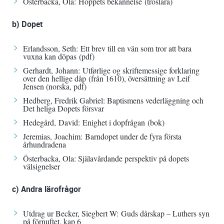
Österbacka, Ola:
Hoppets bekännelse
(troslära)
b) Dopet
Erlandsson, Seth:
Ett brev till en vän som tror att bara
vuxna kan döpas
(pdf)
Gerhardt, Johann:
Utførlige og skriftemessige forklaring
over den hellige dåp
(från 1610), översättning av Leif
Jensen (norska, pdf)
Hedberg, Fredrik Gabriel:
Baptismens vederläggning och
Det heliga Dopets försvar
Hedegård, David:
Enighet i dopfrågan
(bok)
Jeremias, Joachim:
Barndopet under de fyra första
århundradena
Österbacka, Ola:
Själavårdande perspektiv på dopets
välsignelser
c) Andra lärofrågor
Utdrag ur Becker, Siegbert W:
Guds dårskap – Luthers syn
på förnuftet
, kap 6