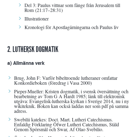
Del 3: Paulus vittnar som fånge från Jerusalem till
Rom
(21:17–28:31)
Illustrationer
Kronologi för Apostlagärningarna och Paulus liv
2. LUTHERSK DOGMATIK
a) Allmänna verk
Brug, John F:
Varför bibeltroende lutheraner omfattar
Konkordieboken
(föredrag i Vasa 2000)
Pieper-Mueller: Kristen dogmatik
, i svensk översättning och
bearbetning av Tom G A Hardt 1985; länk till elektronisk
utgåva: Evangelisk-lutherska kyrkan i Sverige 2014, nu i ny
wikiteknik. Boken kan också laddas ner som pdf på samma
adress.
Swebilii katekes
: Doct. Mart. Lutheri Catechismus.
Enfaldig Förklaring Öfwer Lutheri Catechismus, Stäld
Genom Spörsmål och Swar, Af Olao Svebilio.