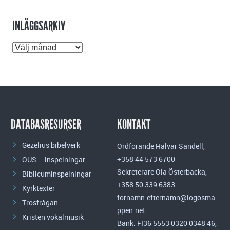
INLÄGGSARKIV
Inläggsarkiv
DATABASRESURSER
KONTAKT
Gezelius bibelverk
Ordförande Halvar Sandell,
+358 44 573 6700
OUS – inspelningar
Sekreterare Ola Österbacka,
Biblicuminspelningar
+358 50 339 6383
Kyrktexter
fornamn.efternamn@logosma
Trosfrågan
ppen.net
Kristen vokalmusik
Bank. FI36 5553 0320 0348 46,