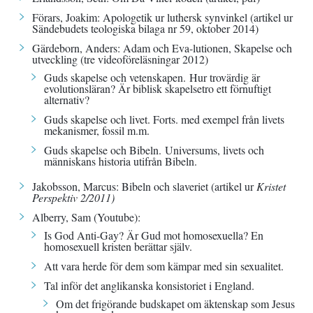
Förars, Joakim:
Apologetik ur luthersk synvinkel
(artikel ur
Sändebudets teologiska bilaga nr 59, oktober 2014)
Gärdeborn, Anders: Adam och Eva-lutionen, Skapelse och
utveckling (tre videoföreläsningar 2012)
Guds skapelse och vetenskapen.
Hur trovärdig är
evolutionsläran? Är biblisk skapelsetro ett förnuftigt
alternativ?
Guds skapelse och livet
. Forts. med exempel från livets
mekanismer, fossil m.m.
Guds skapelse och Bibeln.
Universums, livets och
människans historia utifrån Bibeln.
Jakobsson, Marcus:
Bibeln och slaveriet
(artikel ur
Kristet
Perspektiv 2/2011)
Alberry, Sam (Youtube):
Is God Anti-Gay? Är Gud mot homosexuella?
En
homosexuell kristen berättar själv.
Att vara herde för dem som kämpar med sin sexualitet
.
Tal inför det anglikanska konsistoriet i England.
Om det frigörande budskapet om äktenskap som Jesus