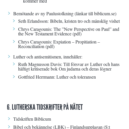
kommer med
Bemötande av ny Paulustolkning (länkar till
biblicum.se
)
Seth Erlandsson:
Bibeln, kristen tro och mänsklig vishet
Chrys Caragounis:
The ”New Perspective on Paul” and
the New Testament Evidence
(pdf)
Chrys Caragounis:
Expiation – Propitiation –
Reconciliation
(pdf)
Luther och antisemitismen
, innehåller:
Ruth Magnusson Davis: Till försvar av Luther och hans
häftigt kritiserade bok Om judarna och deras lögner
Gottfried Herrmann: Luther och toleransen
6. LUTHERSKA TIDSKRIFTER PÅ NÄTET
Tidskriften
Biblicum
Bibel och bekännelse
(LBK) –
Finlandsupplagan
(S:t