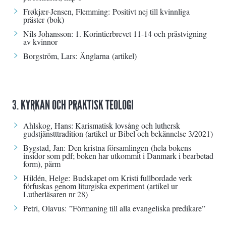
Frøkjær-Jensen, Flemming:
Positivt nej till kvinnliga
präster
(bok)
Nils Johansson:
1. Korintierbrevet 11-14 och prästvigning
av kvinnor
Borgström, Lars:
Änglarna
(artikel)
3. KYRKAN OCH PRAKTISK TEOLOGI
Ahlskog, Hans:
Karismatisk lovsång och luthersk
gudstjänstttradition
(artikel ur Bibel och bekännelse 3/2021)
Bygstad, Jan:
Den kristna församlingen
(hela bokens
insidor som pdf; boken har utkommit i Danmark i bearbetad
form),
pärm
Hildén, Helge:
Budskapet om Kristi fullbordade verk
förfuskas genom liturgiska experiment
(artikel ur
Lutherläsaren nr 28)
Petri, Olavus:
”Förmaning till alla evangeliska predikare”