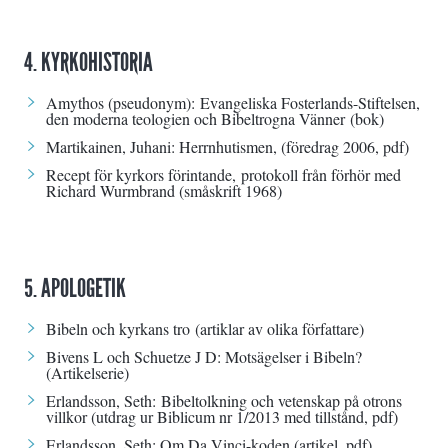
4. KYRKOHISTORIA
Amythos (pseudonym):
Evangeliska Fosterlands-Stiftelsen,
den moderna teologien och Bibeltrogna Vänner
(bok)
Martikainen, Juhani:
Herrnhutismen
, (föredrag 2006, pdf)
Recept för kyrkors förintande
, protokoll från förhör med
Richard Wurmbrand (småskrift 1968)
5. APOLOGETIK
Bibeln och kyrkans tro
(artiklar av olika författare)
Bivens L och Schuetze J D:
Motsägelser i Bibeln
?
(Artikelserie)
Erlandsson, Seth:
Bibeltolkning och vetenskap på otrons
villkor
(utdrag ur Biblicum nr 1/2013 med tillstånd, pdf)
Erlandsson, Seth:
Om Da Vinci-koden
(artikel, pdf)