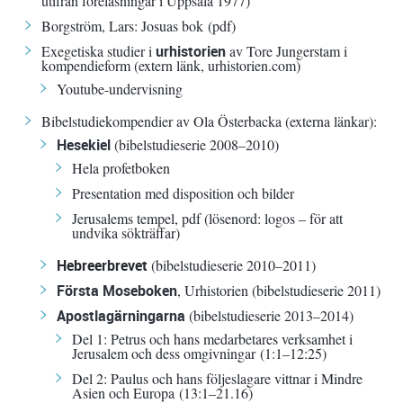
utifrån föreläsningar i Uppsala 1977)
Borgström, Lars:
Josuas bok
(
pdf
)
Exegetiska studier i
urhistorien
av Tore Jungerstam i
kompendieform (extern länk, urhistorien.com)
Youtube-undervisning
Bibelstudiekompendier av Ola Österbacka (externa länkar):
Hesekiel
(bibelstudieserie 2008–2010)
Hela profetboken
Presentation med disposition och bilder
Jerusalems tempel
, pdf (lösenord: logos – för att
undvika sökträffar)
Hebreerbrevet
(bibelstudieserie 2010–2011)
Första Moseboken
, Urhistorien
(bibelstudieserie 2011)
Apostlagärningarna
(bibelstudieserie 2013–2014)
Del 1: Petrus och hans medarbetares verksamhet i
Jerusalem och dess omgivningar
(1:1–12:25)
Del 2: Paulus och hans följeslagare vittnar i Mindre
Asien och Europa
(13:1–21.16)