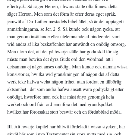
eftertryck. Så säger Herren, i hwars ställe ofta finnes: detta
säger Herran. Men som det förra är efter deras eget språk,
jemwäl af D:r Luther mestadels bibehållet, så är det upptaget i
anmärkningarna, se Jer. 2: 5. Så kunde ock någon tycka, att
man genom insättande eller utelemnande af bindeordet samt
wid andra af lika beskaffenhet har anwändt en onödig omsorg.
Men utom det, att det på hwarje ställe har goda skäl för sig,
måste man bewisa det dyra Guds ord den wördnad, att i
detsamma ej något anses onödigt. Man kunde ock nämna wissa
konsistorier, hwilka wid granskningen af någon del af detta
werk icke hafwa welat någon frihet, utan fordrat en tillbörlig
aktsamhet i det som andra hafwa ansett wara godtyckligt eller
onödigt, hwarföre man ock har måst ånyo genomgå hela
werket och ord från ord jemnföra det med grundspråket,
hwilket har förorsakat stort beswär och en fördubblad möda.
III. Att hwarje kapitel har blifwit fördeladt i wissa stycken, har
såwäl här som i nya Testamentet sin stora nytta med sig, och