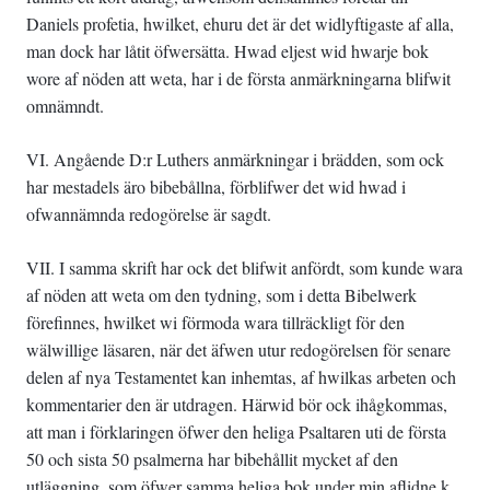
Daniels profetia, hwilket, ehuru det är det widlyftigaste af alla,
man dock har låtit öfwersätta. Hwad eljest wid hwarje bok
wore af nöden att weta, har i de första anmärkningarna blifwit
omnämndt.
VI. Angående D:r Luthers anmärkningar i brädden, som ock
har mestadels äro bibebållna, förblifwer det wid hwad i
ofwannämnda redogörelse är sagdt.
VII. I samma skrift har ock det blifwit anfördt, som kunde wara
af nöden att weta om den tydning, som i detta Bibelwerk
förefinnes, hwilket wi förmoda wara tillräckligt för den
wälwillige läsaren, när det äfwen utur redogörelsen för senare
delen af nya Testamentet kan inhemtas, af hwilkas arbeten och
kommentarier den är utdragen. Härwid bör ock ihågkommas,
att man i förklaringen öfwer den heliga Psaltaren uti de första
50 och sista 50 psalmerna har bibehållit mycket af den
utläggning, som öfwer samma heliga bok under min aflidne k.