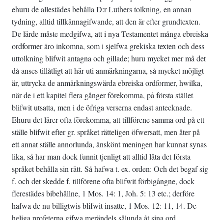
ehuru de allestädes behålla D:r Luthers tolkning, en annan
tydning, alltid tillkännagifwande, att den är efter grundtexten.
De lärde måste medgifwa, att i nya Testamentet många ebreiska
ordformer äro inkomna, som i sjelfwa grekiska texten och dess
uttolkning blifwit antagna och gillade; huru mycket mer må det
då anses tillåtligt att här uti anmärkningarna, så mycket möjligt
är, uttrycka de anmärkningswärda ebreiska ordformer, hwilka,
när de i ett kapitel flera gånger förekomma, på första stället
blifwit utsatta, men i de öfriga verserna endast antecknade.
Ehuru det lärer ofta förekomma, att tillförene samma ord på ett
ställe blifwit efter gr. språket rätteligen öfwersatt, men åter på
ett annat ställe annorlunda, änskönt meningen har kunnat synas
lika, så har man dock funnit tjenligt att alltid låta det första
språket behålla sin rätt. Så hafwa t. ex. orden: Och det begaf sig
f. och det skedde f. tillförene ofta blifwit förbigångne, dock
flerestädes bibehållne, 1 Mos. 14: 1, Joh. 5: 13 etc.; derföre
hafwa de nu billigtwis blifwit insatte, 1 Mos. 12: 11, 14. De
heliga profeterna gifwa merändels sålunda åt sina ord