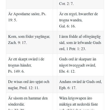
Cor. 2: 7.
Är Apostlarne snöre, Ps.
Är en regel, hwarefter de
19: 5.
trogna wandra,
Gal. 6: 16.
Korn, som föder ynglingar,
I ären födde af oförgänglig
Zach. 9: 17.
säd, som är lefwande Guds
ord, 1 Petr. 1: 23.
Är ett skarpt swärd i de
Guds ord är skarpare än
trognas händer,
något tweeggadt swärd,
Ps. 149: 6.
Ebr. 4: 12.
De wisas ord äro spjut och
Andans swärd är Guds ord,
naglar, Pred. 12: 11.
Eph. 6: 17.
Är såsom en hammar den
Wåra krigswapen äro
sönderslår,
mäktiga att nederslå fäste