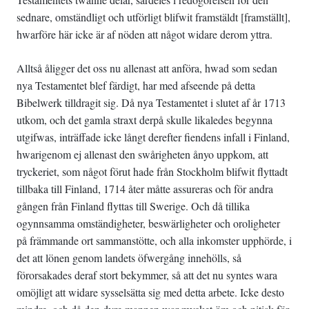
sednare, omständligt och utförligt blifwit framstäldt [framställt],
hwarföre här icke är af nöden att något widare derom yttra.
Alltså åligger det oss nu allenast att anföra, hwad som sedan
nya Testamentet blef färdigt, har med afseende på detta
Bibelwerk tilldragit sig. Då nya Testamentet i slutet af år 1713
utkom, och det gamla straxt derpå skulle likaledes begynna
utgifwas, inträffade icke långt derefter fiendens infall i Finland,
hwarigenom ej allenast den swårigheten ånyo uppkom, att
tryckeriet, som något förut hade från Stockholm blifwit flyttadt
tillbaka till Finland, 1714 åter måtte assureras och för andra
gången från Finland flyttas till Swerige. Och då tillika
ogynnsamma omständigheter, beswärligheter och oroligheter
på främmande ort sammanstötte, och alla inkomster upphörde, i
det att lönen genom landets öfwergång innehölls, så
förorsakades deraf stort bekymmer, så att det nu syntes wara
omöjligt att widare sysselsätta sig med detta arbete. Icke desto