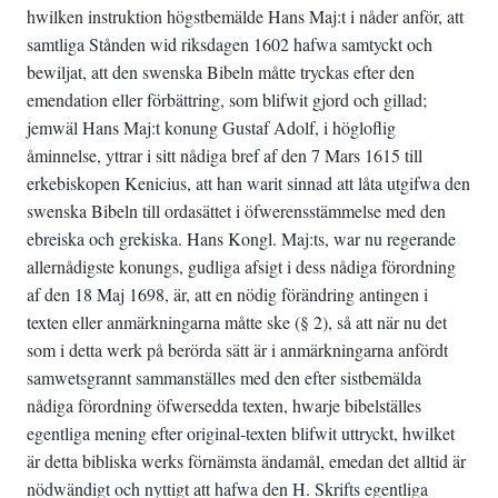
hwilken instruktion högstbemälde Hans Maj:t i nåder anför, att
samtliga Stånden wid riksdagen 1602 hafwa samtyckt och
bewiljat, att den swenska Bibeln måtte tryckas efter den
emendation eller förbättring, som blifwit gjord och gillad;
jemwäl Hans Maj:t konung Gustaf Adolf, i högloflig
åminnelse, yttrar i sitt nådiga bref af den 7 Mars 1615 till
erkebiskopen Kenicius, att han warit sinnad att låta utgifwa den
swenska Bibeln till ordasättet i öfwerensstämmelse med den
ebreiska och grekiska. Hans Kongl. Maj:ts, war nu regerande
allernådigste konungs, gudliga afsigt i dess nådiga förordning
af den 18 Maj 1698, är, att en nödig förändring antingen i
texten eller anmärkningarna måtte ske (§ 2), så att när nu det
som i detta werk på berörda sätt är i anmärkningarna anfördt
samwetsgrannt sammanställes med den efter sistbemälda
nådiga förordning öfwersedda texten, hwarje bibelställes
egentliga mening efter original-texten blifwit uttryckt, hwilket
är detta bibliska werks förnämsta ändamål, emedan det alltid är
nödwändigt och nyttigt att hafwa den H. Skrifts egentliga