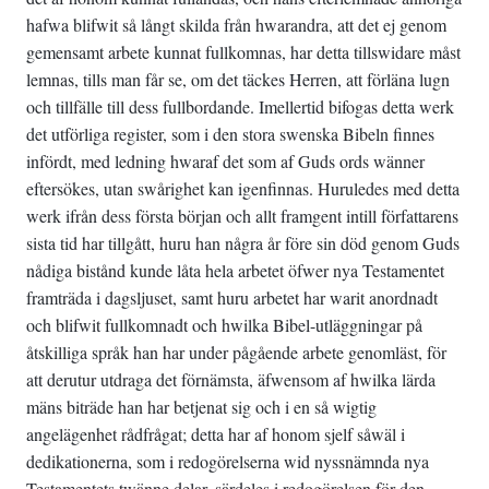
hafwa blifwit så långt skilda från hwarandra, att det ej genom
gemensamt arbete kunnat fullkomnas, har detta tillswidare måst
lemnas, tills man får se, om det täckes Herren, att förläna lugn
och tillfälle till dess fullbordande. Imellertid bifogas detta werk
det utförliga register, som i den stora swenska Bibeln finnes
infördt, med ledning hwaraf det som af Guds ords wänner
eftersökes, utan swårighet kan igenfinnas. Huruledes med detta
werk ifrån dess första början och allt framgent intill författarens
sista tid har tillgått, huru han några år före sin död genom Guds
nådiga bistånd kunde låta hela arbetet öfwer nya Testamentet
framträda i dagsljuset, samt huru arbetet har warit anordnadt
och blifwit fullkomnadt och hwilka Bibel-utläggningar på
åtskilliga språk han har under pågående arbete genomläst, för
att derutur utdraga det förnämsta, äfwensom af hwilka lärda
mäns biträde han har betjenat sig och i en så wigtig
angelägenhet rådfrågat; detta har af honom sjelf såwäl i
dedikationerna, som i redogörelserna wid nyssnämnda nya
Testamentets twänne delar, särdeles i redogörelsen för den