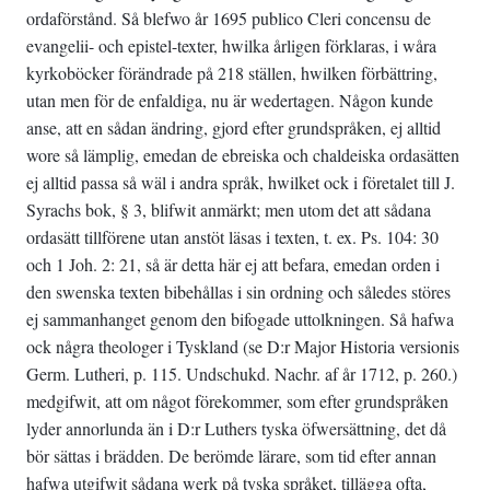
ordaförstånd. Så blefwo år 1695 publico Cleri concensu de
evangelii- och epistel-texter, hwilka årligen förklaras, i wåra
kyrkoböcker förändrade på 218 ställen, hwilken förbättring,
utan men för de enfaldiga, nu är wedertagen. Någon kunde
anse, att en sådan ändring, gjord efter grundspråken, ej alltid
wore så lämplig, emedan de ebreiska och chaldeiska ordasätten
ej alltid passa så wäl i andra språk, hwilket ock i företalet till J.
Syrachs bok, § 3, blifwit anmärkt; men utom det att sådana
ordasätt tillförene utan anstöt läsas i texten, t. ex. Ps. 104: 30
och 1 Joh. 2: 21, så är detta här ej att befara, emedan orden i
den swenska texten bibehållas i sin ordning och således störes
ej sammanhanget genom den bifogade uttolkningen. Så hafwa
ock några theologer i Tyskland (se D:r Major Historia versionis
Germ. Lutheri, p. 115. Undschukd. Nachr. af år 1712, p. 260.)
medgifwit, att om något förekommer, som efter grundspråken
lyder annorlunda än i D:r Luthers tyska öfwersättning, det då
bör sättas i brädden. De berömde lärare, som tid efter annan
hafwa utgifwit sådana werk på tyska språket, tillägga ofta,