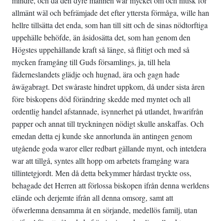
mindre, och då den dyre mannen war mycket öm och nitisk för
allmänt wäl och befrämjade det efter yttersta förmåga, wille han
hellre tillsätta det enda, som han till sitt och de sinas nödtorftiga
uppehälle behöfde, än åsidosätta det, som han genom den
Högstes uppehållande kraft så länge, så flitigt och med så
mycken framgång till Guds församlings, ja, till hela
fäderneslandets glädje och hugnad, ära och gagn hade
åwägabragt. Det swåraste hindret uppkom, då under sista åren
före biskopens död förändring skedde med myntet och all
ordentlig handel afstannade, isynnerhet på utlandet, hwarifrån
papper och annat till tryckningen nödigt skulle anskaffas. Och
emedan detta ej kunde ske annorlunda än antingen genom
utgående goda waror eller redbart gällande mynt, och intetdera
war att tillgå, syntes allt hopp om arbetets framgång wara
tillintetgjordt. Men då detta bekymmer hårdast tryckte oss,
behagade det Herren att förlossa biskopen ifrån denna werldens
elände och derjemte ifrån all denna omsorg, samt att
öfwerlemna densamma åt en sörjande, medellös familj, utan