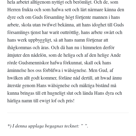
hela arbetet alltigenom nyttigt och berömligt. Och de, som
Herren frukta och som hafwa sett och lärt närmare känna den
dyre och om Guds församling högt förtjente mannen i hans
arbete, skola utan twifwel bekänna, att hans idoghet till Guds
församlings tjenst har warit outtröttlig, hans arbete swårt och
hans werk uppbyggligt, så att hans namn förtjenar att
ihågkommas och äras. Och då han nu i himmelen derför
åtnjuter den nådelön, som de heliga och af den helige Ande
rörde Gudsmenniskor hafwa förkunnat, skall ock hans
åminnelse hos oss förblifwa i wälsignelse. Men Gud, af
hwilken allt godt kommer, förläne nåd dertill, att hwad ännu
återstår genom Hans wälsignelse och mäktiga bistånd må
kunna bringas till ett hugneligt slut och lända Hans dyra och
härliga namn till ewigt lof och pris!
*) I denna upplaga begagnas tecknet: ” ”.