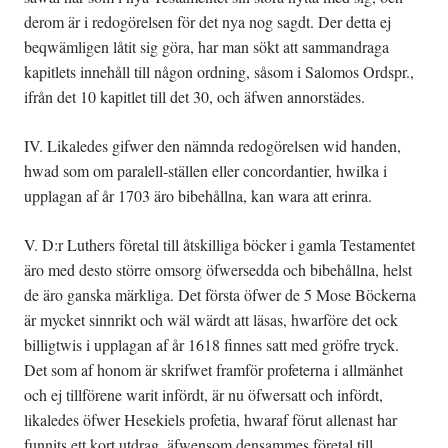
derom är i redogörelsen för det nya nog sagdt. Der detta ej
beqwämligen låtit sig göra, har man sökt att sammandraga
kapitlets innehåll till någon ordning, såsom i Salomos Ordspr.,
ifrån det 10 kapitlet till det 30, och äfwen annorstädes.
IV. Likaledes gifwer den nämnda redogörelsen wid handen,
hwad som om paralell-ställen eller concordantier, hwilka i
upplagan af år 1703 äro bibehållna, kan wara att erinra.
V. D:r Luthers företal till åtskilliga böcker i gamla Testamentet
äro med desto större omsorg öfwersedda och bibehållna, helst
de äro ganska märkliga. Det första öfwer de 5 Mose Böckerna
är mycket sinnrikt och wäl wärdt att läsas, hwarföre det ock
billigtwis i upplagan af år 1618 finnes satt med gröfre tryck.
Det som af honom är skrifwet framför profeterna i allmänhet
och ej tillförene warit infördt, är nu öfwersatt och infördt,
likaledes öfwer Hesekiels profetia, hwaraf förut allenast har
funnits ett kort utdrag, äfwensom densammes företal till