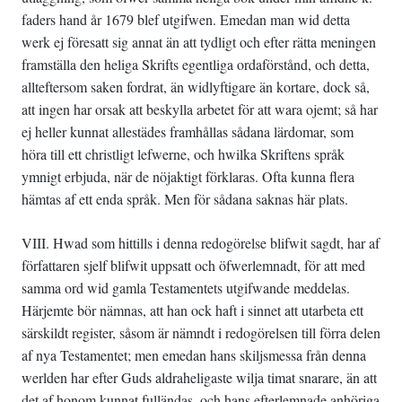
faders hand år 1679 blef utgifwen. Emedan man wid detta
werk ej föresatt sig annat än att tydligt och efter rätta meningen
framställa den heliga Skrifts egentliga ordaförstånd, och detta,
allteftersom saken fordrat, än widlyftigare än kortare, dock så,
att ingen har orsak att beskylla arbetet för att wara ojemt; så har
ej heller kunnat allestädes framhållas sådana lärdomar, som
höra till ett christligt lefwerne, och hwilka Skriftens språk
ymnigt erbjuda, när de nöjaktigt förklaras. Ofta kunna flera
hämtas af ett enda språk. Men för sådana saknas här plats.
VIII. Hwad som hittills i denna redogörelse blifwit sagdt, har af
författaren sjelf blifwit uppsatt och öfwerlemnadt, för att med
samma ord wid gamla Testamentets utgifwande meddelas.
Härjemte bör nämnas, att han ock haft i sinnet att utarbeta ett
särskildt register, såsom är nämndt i redogörelsen till förra delen
af nya Testamentet; men emedan hans skiljsmessa från denna
werlden har efter Guds aldraheligaste wilja timat snarare, än att
det af honom kunnat fulländas, och hans efterlemnade anhöriga