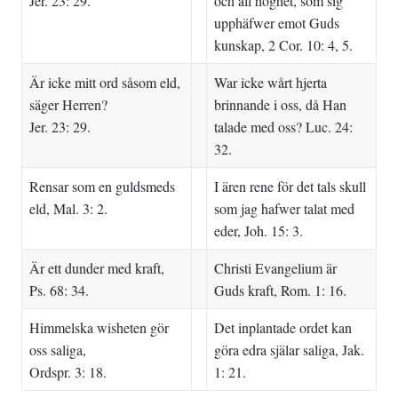
Jer. 23: 29.
och all höghet, som sig
upphäfwer emot Guds
kunskap, 2 Cor. 10: 4, 5.
Är icke mitt ord såsom eld,
War icke wårt hjerta
säger Herren?
brinnande i oss, då Han
Jer. 23: 29.
talade med oss? Luc. 24:
32.
Rensar som en guldsmeds
I ären rene för det tals skull
eld, Mal. 3: 2.
som jag hafwer talat med
eder, Joh. 15: 3.
Är ett dunder med kraft,
Christi Evangelium är
Ps. 68: 34.
Guds kraft, Rom. 1: 16.
Himmelska wisheten gör
Det inplantade ordet kan
oss saliga,
göra edra själar saliga, Jak.
Ordspr. 3: 18.
1: 21.