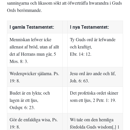
sanningarna och likasom sökt att öfwerträffa hwarandra i Guds
Ords berömmande.
I gamla Testamentet:
I nya Testamentet:
Menniskan lefwer icke
Ty Guds ord är lefwande
allenast af bröd, utan af allt
och kraftigt,
det af Herrans mun går, 5
Ebr. 14: 12.
Mos. 8: 3.
Wederqwicker själarna. Ps.
Jesu ord äro ande och lif,
19: 8.
Joh. 6: 63.
Budet är en lykta; och
Det profetiska ordet skiner
lagen är ett ljus,
som ett ljus, 2 Petr. 1: 19.
Ordspr. 6: 23.
Gör de enfaldiga wisa, Ps.
Wi tale om den hemliga
19: 8.
fördolda Guds wisdom[,] 1