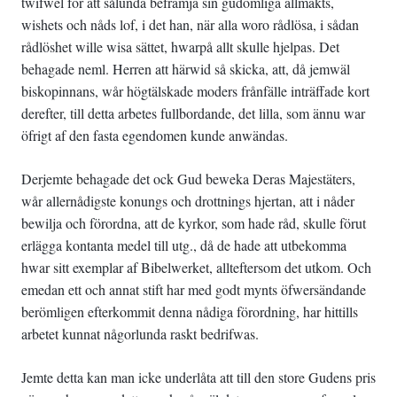
twifwel för att sålunda befrämja sin gudomliga allmakts,
wishets och nåds lof, i det han, när alla woro rådlösa, i sådan
rådlöshet wille wisa sättet, hwarpå allt skulle hjelpas. Det
behagade neml. Herren att härwid så skicka, att, då jemwäl
biskopinnans, wår högtälskade moders frånfälle inträffade kort
derefter, till detta arbetes fullbordande, det lilla, som ännu war
öfrigt af den fasta egendomen kunde anwändas.
Derjemte behagade det ock Gud beweka Deras Majestäters,
wår allernådigste konungs och drottnings hjertan, att i nåder
bewilja och förordna, att de kyrkor, som hade råd, skulle förut
erlägga kontanta medel till utg., då de hade att utbekomma
hwar sitt exemplar af Bibelwerket, allteftersom det utkom. Och
emedan ett och annat stift har med godt mynts öfwersändande
berömligen efterkommit denna nådiga förordning, har hittills
arbetet kunnat någorlunda raskt bedrifwas.
Jemte detta kan man icke underlåta att till den store Gudens pris