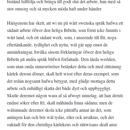
bistånd fullfölja och bringa till godt slut det arbete, han med så
stor omsorg och så mycken möda haft under händer.
Härigenom har skett, att wi nu på wårt swenska språk hafwa ett
sådant arbete öfwer den heliga Bibeln, som förut icke funnits i
wårt land, och ett sådant werk, som, i anseende till flit, noga
eftertänkande, tydlighet och nytta, wäl går upp emot de
anmärkningar, hwilka såsom förklaringar öfwer den heliga
Bibeln på andra språk blifwit författade. Den lärda werlden,
som utan onda sinnesrörelser betänker detta och med rättsinnig
kärlek derom dömer, skall helt wisst efter deras exempel, som
det redan nogsamt hafwa betygat, med glädje mottaga detta
arbete och enhälligt skatta det både dyrt och uppbyggligt.
Skulle deremot någon wara af så afwogt sinnelag, att han deruti
endast söker efter fel, skall måhända finna sådana; men de
wälsinnade deremot skola icke påträffa annat än det, som
antingen kan och bör wäl tydas, eller ock ursäktas, och det
oaktadt för den christliga kärlekens och rättwisans skull anse