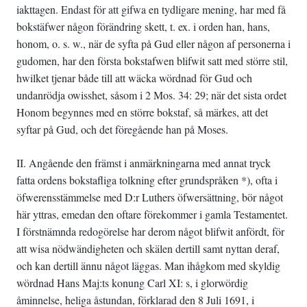
iakttagen. Endast för att gifwa en tydligare mening, har med få
bokstäfwer någon förändring skett, t. ex. i orden han, hans,
honom, o. s. w., när de syfta på Gud eller någon af personerna i
gudomen, har den första bokstafwen blifwit satt med större stil,
hwilket tjenar både till att wäcka wördnad för Gud och
undanrödja owisshet, såsom i 2 Mos. 34: 29; när det sista ordet
Honom begynnes med en större bokstaf, så märkes, att det
syftar på Gud, och det föregående han på Moses.
II. Angående den främst i anmärkningarna med annat tryck
fatta ordens bokstafliga tolkning efter grundspråken *), ofta i
öfwerensstämmelse med D:r Luthers öfwersättning, bör något
här yttras, emedan den oftare förekommer i gamla Testamentet.
I förstnämnda redogörelse har derom något blifwit anfördt, för
att wisa nödwändigheten och skälen dertill samt nyttan deraf,
och kan dertill ännu något läggas. Man ihågkom med skyldig
wördnad Hans Maj:ts konung Carl XI: s, i glorwördig
åminnelse, heliga åstundan, förklarad den 8 Juli 1691, i