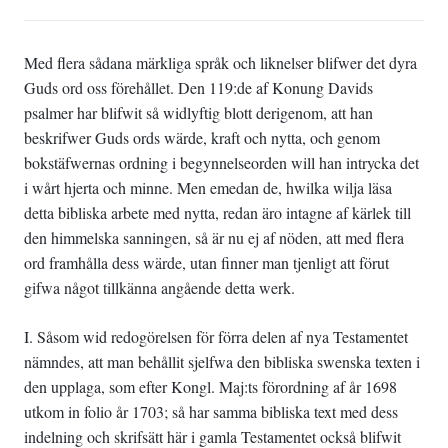
Med flera sådana märkliga språk och liknelser blifwer det dyra
Guds ord oss förehållet. Den 119:de af Konung Davids
psalmer har blifwit så widlyftig blott derigenom, att han
beskrifwer Guds ords wärde, kraft och nytta, och genom
bokstäfwernas ordning i begynnelseorden will han intrycka det
i wårt hjerta och minne. Men emedan de, hwilka wilja läsa
detta bibliska arbete med nytta, redan äro intagne af kärlek till
den himmelska sanningen, så är nu ej af nöden, att med flera
ord framhålla dess wärde, utan finner man tjenligt att förut
gifwa något tillkänna angående detta werk.
I. Såsom wid redogörelsen för förra delen af nya Testamentet
nämndes, att man behållit sjelfwa den bibliska swenska texten i
den upplaga, som efter Kongl. Maj:ts förordning af år 1698
utkom in folio år 1703; så har samma bibliska text med dess
indelning och skrifsätt här i gamla Testamentet också blifwit