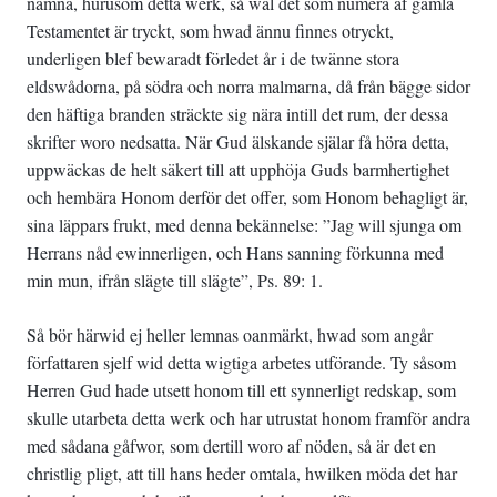
nämna, hurusom detta werk, så wäl det som numera af gamla
Testamentet är tryckt, som hwad ännu finnes otryckt,
underligen blef bewaradt förledet år i de twänne stora
eldswådorna, på södra och norra malmarna, då från bägge sidor
den häftiga branden sträckte sig nära intill det rum, der dessa
skrifter woro nedsatta. När Gud älskande själar få höra detta,
uppwäckas de helt säkert till att upphöja Guds barmhertighet
och hembära Honom derför det offer, som Honom behagligt är,
sina läppars frukt, med denna bekännelse: ”Jag will sjunga om
Herrans nåd ewinnerligen, och Hans sanning förkunna med
min mun, ifrån slägte till slägte”, Ps. 89: 1.
Så bör härwid ej heller lemnas oanmärkt, hwad som angår
författaren sjelf wid detta wigtiga arbetes utförande. Ty såsom
Herren Gud hade utsett honom till ett synnerligt redskap, som
skulle utarbeta detta werk och har utrustat honom framför andra
med sådana gåfwor, som dertill woro af nöden, så är det en
christlig pligt, att till hans heder omtala, hwilken möda det har