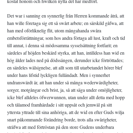
kostat honom och hwilken nytta det har medfört.
Det war i sanning en synnerlig från Herren kommande åtrå, att
han wille företaga sig ett så swårt arbete; en särskild gåfwa, att
han med oförliknelig flit, utom mångahanda swåra
embetsförrättningar, som hos andra förtaga all lust, kraft och tid
till annat, i denna så mödosamma sysselsättning fortfarit; en
särdeles af höjden beskärd styrka, att han, intilldess han wid en
hög ålder lades ned på dödssängen, derunder icke förtröttades;
en särdeles wälsignelse, att allt som till utarbetandet hörer blef
under hans lifstid lyckligen fulländadt. Men i synnerhet
undranswärdt är, att han under så många wederwärdigheter,
sorger, motgångar och brist, ja, så att säga under omöjligheter,
icke blef alldeles öfwerwunnen, utan under allt detta med hopp
och tålamod framhärdade i sitt uppsåt och jemwäl på sitt
yttersta yttrade till sina anhöriga, att de wid en efter Guds wilja
snart påkommande förändring borde, trots alla swårigheter,
sträfwa att med förtröstan på den store Gudens underbara