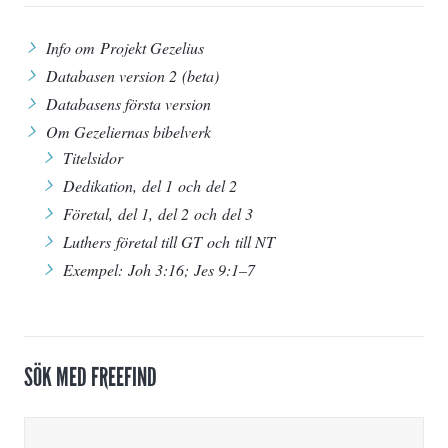
Info om Projekt Gezelius
Databasen version 2
(beta)
Databasens första version
Om Gezeliernas bibelverk
Titelsidor
Dedikation,
del 1
och
del 2
Företal, del 1,
del 2
och
del 3
Luthers
företal till GT
och
till NT
Exempel:
Joh 3:16
;
Jes 9:1–7
SÖK MED FREEFIND