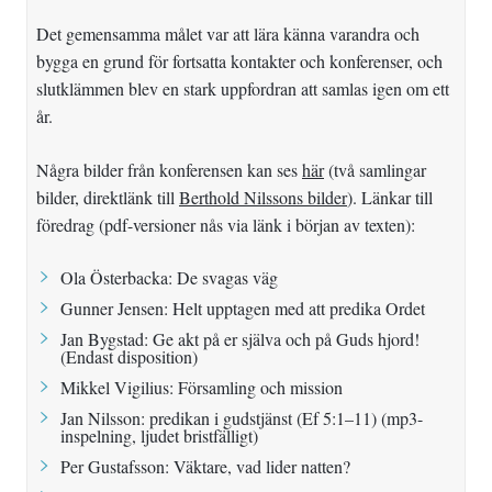
Det gemensamma målet var att lära känna varandra och
bygga en grund för fortsatta kontakter och konferenser, och
slutklämmen blev en stark uppfordran att samlas igen om ett
år.
Några bilder från konferensen kan ses
här
(två samlingar
bilder, direktlänk till
Berthold Nilssons bilder
). Länkar till
föredrag (pdf-versioner nås via länk i början av texten):
Ola Österbacka:
De svagas väg
Gunner Jensen:
Helt upptagen med att predika Ordet
Jan Bygstad: Ge akt på er själva och på Guds hjord!
(
Endast disposition
)
Mikkel Vigilius:
Församling och mission
Jan Nilsson:
predikan i gudstjänst
(
Ef 5:1–11
) (mp3-
inspelning, ljudet bristfälligt)
Per Gustafsson:
Väktare, vad lider natten?