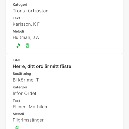
Kategori
Trons förtröstan
Text
Karlsson, K F
Melodi
Hultman, J A
🎵
📄
Titel
Herre, ditt ord är mitt fäste
Besättning
Bl kör mel T
Kategori
Inför Ordet
Text
Ellinen, Mathilda
Melodi
Pilgrimssånger
📄