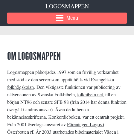
LOGOSMAPPEN
Menu
OM LOGOSMAPPEN
Logosmappen påbörjades 1997 som en frivillig verksamhet
med stöd av den server som upprätthölls vid
Evangeliska
folkhögskolan
. Den viktigaste funktionen var publicering av
nätversionen av Svenska Folkbibeln,
folkbibeln.net
, till en
början NT96 och senare SFB 98 (från 2014 har denna funktion
övergått i andras ansvar). Även de lutherska
bekännelseskrifterna,
Konkordieboken
, var ett centralt projekt.
Från 2001 övertogs ansvaret av
Föreningen Logos i
Österbotten rf
. År 2003 utarbetades bibelmaterialet Vägen i