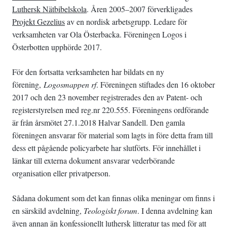
Luthersk Nätbibelskola
. Åren 2005–2007 förverkligades
Projekt Gezelius
av en nordisk arbetsgrupp. Ledare för
verksamheten var Ola Österbacka. Föreningen Logos i
Österbotten upphörde 2017.
För den fortsatta verksamheten har bildats en ny
förening,
Logosmappen rf
. Föreningen stiftades den 16 oktober
2017 och den 23 november registrerades den av Patent- och
registerstyrelsen med reg.nr 220.555. Föreningens ordförande
är från årsmötet 27.1.2018 Halvar Sandell. Den gamla
föreningen ansvarar för material som lagts in före detta fram till
dess ett pågående policyarbete har slutförts. För innehållet i
länkar till externa dokument ansvarar vederbörande
organisation eller privatperson.
Sådana dokument som det kan finnas olika meningar om finns i
en särskild avdelning,
Teologiskt forum
. I denna avdelning kan
även annan än konfessionellt luthersk litteratur tas med för att