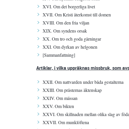
XVI. Om det borgerliga livet
XVII. Om Kristi återkomst till domen
XVIII. Om den fria viljan
XIX. Om syndens orsak
XX. Om tro och goda gärningar
XXI. Om dyrkan av helgonen
[Sammanfattning]
Artiklar, i vilka uppräknas missbruk, som av
XXII. Om nattvarden under båda gestalterna
XXIII. Om prästernas äktenskap
XXIV. Om mässan
XXV. Om bikten
XXVI. Om skillnaden mellan olika slag av föd
XXVII. Om munklöftena