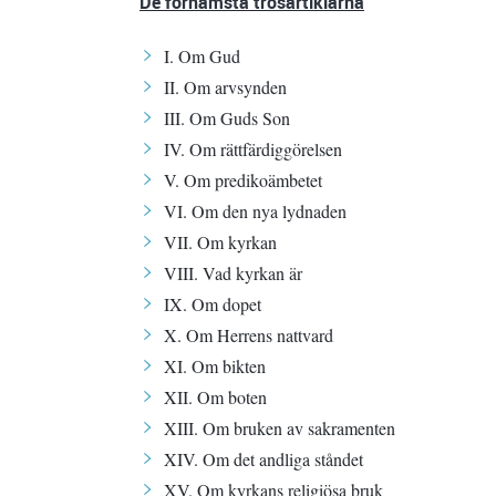
De förnämsta trosartiklarna
I. Om Gud
II. Om arvsynden
III. Om Guds Son
IV. Om rättfärdiggörelsen
V. Om predikoämbetet
VI. Om den nya lydnaden
VII. Om kyrkan
VIII. Vad kyrkan är
IX. Om dopet
X. Om Herrens nattvard
XI. Om bikten
XII. Om boten
XIII. Om bruken av sakramenten
XIV. Om det andliga ståndet
XV. Om kyrkans religiösa bruk