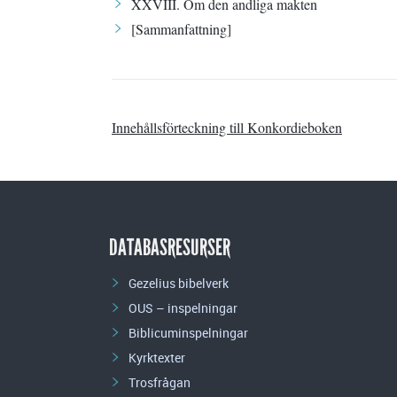
XXVIII. Om den andliga makten
[Sammanfattning]
Innehållsförteckning till Konkordieboken
DATABASRESURSER
Gezelius bibelverk
OUS – inspelningar
Biblicuminspelningar
Kyrktexter
Trosfrågan