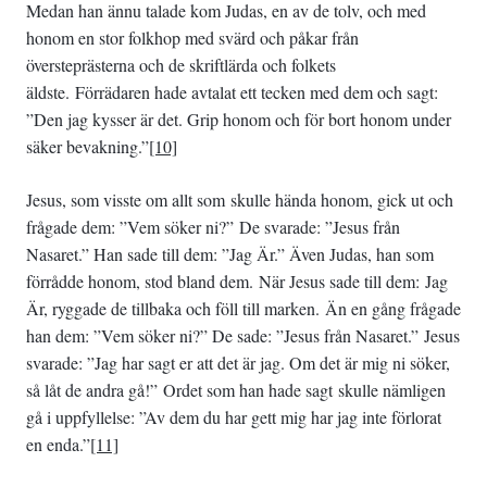
Medan han ännu talade kom Judas, en av de tolv, och med
honom en stor folkhop med svärd och påkar från
översteprästerna och de skriftlärda och folkets
äldste. Förrädaren hade avtalat ett tecken med dem och sagt:
”Den jag kysser är det. Grip honom och för bort honom under
säker bevakning.”
[10]
Jesus, som visste om allt som skulle hända honom, gick ut och
frågade dem: ”Vem söker ni?” De svarade: ”Jesus från
Nasaret.” Han sade till dem: ”Jag Är.” Även Judas, han som
förrådde honom, stod bland dem. När Jesus sade till dem: Jag
Är, ryggade de tillbaka och föll till marken. Än en gång frågade
han dem: ”Vem söker ni?” De sade: ”Jesus från Nasaret.” Jesus
svarade: ”Jag har sagt er att det är jag. Om det är mig ni söker,
så låt de andra gå!” Ordet som han hade sagt skulle nämligen
gå i uppfyllelse: ”Av dem du har gett mig har jag inte förlorat
en enda.”
[11]