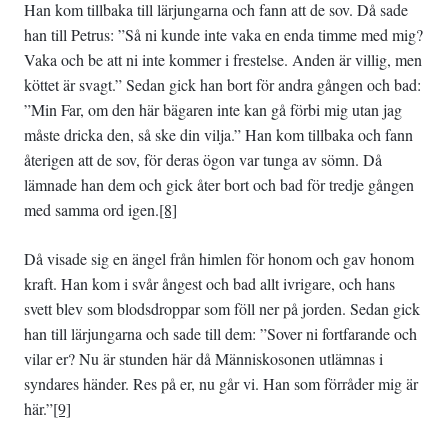
Han kom tillbaka till lärjungarna och fann att de sov. Då sade
han till Petrus: ”Så ni kunde inte vaka en enda timme med mig?
Vaka och be att ni inte kommer i frestelse. Anden är villig, men
köttet är svagt.” Sedan gick han bort för andra gången och bad:
”Min Far, om den här bägaren inte kan gå förbi mig utan jag
måste dricka den, så ske din vilja.” Han kom tillbaka och fann
återigen att de sov, för deras ögon var tunga av sömn. Då
lämnade han dem och gick åter bort och bad för tredje gången
med samma ord igen.
[8]
Då visade sig en ängel från himlen för honom och gav honom
kraft. Han kom i svår ångest och bad allt ivrigare, och hans
svett blev som blodsdroppar som föll ner på jorden. Sedan gick
han till lärjungarna och sade till dem: ”Sover ni fortfarande och
vilar er? Nu är stunden här då Människosonen utlämnas i
syndares händer. Res på er, nu går vi. Han som förråder mig är
här.”
[9]