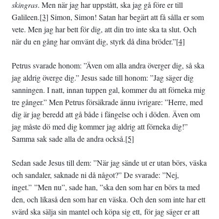
skingras
. Men när jag har uppstått, ska jag gå före er till
Galileen.
[3]
Simon, Simon! Satan har begärt att få sålla er som
vete. Men jag har bett för dig, att din tro inte ska ta slut. Och
när du en gång har omvänt dig, styrk då dina bröder.”
[4]
Petrus svarade honom: ”Även om alla andra överger dig, så ska
jag aldrig överge dig.” Jesus sade till honom: ”Jag säger dig
sanningen. I natt, innan tuppen gal, kommer du att förneka mig
tre gånger.” Men Petrus försäkrade ännu ivrigare: ”Herre, med
dig är jag beredd att gå både i fängelse och i döden. Även om
jag måste dö med dig kommer jag aldrig att förneka dig!”
Samma sak sade alla de andra också.
[5]
Sedan sade Jesus till dem: ”När jag sände ut er utan börs, väska
och sandaler, saknade ni då något?” De svarade: ”Nej,
inget.” ”Men nu”, sade han, ”ska den som har en börs ta med
den, och likaså den som har en väska. Och den som inte har ett
svärd ska sälja sin mantel och köpa sig ett, för jag säger er att