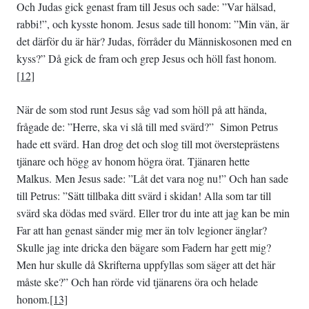
Och Judas gick genast fram till Jesus och sade: ”Var hälsad,
rabbi!”, och kysste honom. Jesus sade till honom: ”Min vän, är
det därför du är här? Judas, förråder du Människosonen med en
kyss?” Då gick de fram och grep Jesus och höll fast honom.
[12]
När de som stod runt Jesus såg vad som höll på att hända,
frågade de: ”Herre, ska vi slå till med svärd?” Simon Petrus
hade ett svärd. Han drog det och slog till mot översteprästens
tjänare och högg av honom högra örat. Tjänaren hette
Malkus. Men Jesus sade: ”Låt det vara nog nu!” Och han sade
till Petrus: ”Sätt tillbaka ditt svärd i skidan! Alla som tar till
svärd ska dödas med svärd. Eller tror du inte att jag kan be min
Far att han genast sänder mig mer än tolv legioner änglar?
Skulle jag inte dricka den bägare som Fadern har gett mig?
Men hur skulle då Skrifterna uppfyllas som säger att det här
måste ske?” Och han rörde vid tjänarens öra och helade
honom.
[13]