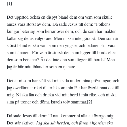
[1]
Det uppstod också en dispyt bland dem om vem som skulle
anses vara störst av dem. Då sade Jesus till dem: ”Folkens
kungar beter sig som herrar över dem, och de som har makten
kallar sig deras välgörare. Men ni ska inte göra så. Den som är
störst bland er ska vara som den yngste, och ledaren ska vara
som tjänaren. För vem är störst: den som ligger till bords eller
den som betjänar? Är det inte den som ligger till bords? Men
jag är här mitt ibland er som en tjänare.
Det är ni som har stått vid min sida under mina prövningar, och
jag överlämnar riket till er liksom min Far har överlämnat det till
mig. Ni ska äta och dricka vid mitt bord i mitt rike, och ni ska
sitta på troner och döma Israels tolv stammar.
[2]
Då sade Jesus till dem: ”I natt kommer ni alla att överge mig.
Det står skrivet:
Jag ska slå herden, och fåren i hjorden ska