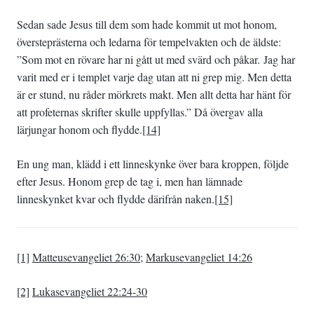
Sedan sade Jesus till dem som hade kommit ut mot honom,
översteprästerna och ledarna för tempelvakten och de äldste:
”Som mot en rövare har ni gått ut med svärd och påkar. Jag har
varit med er i templet varje dag utan att ni grep mig. Men detta
är er stund, nu råder mörkrets makt. Men allt detta har hänt för
att profeternas skrifter skulle uppfyllas.” Då övergav alla
lärjungar honom och flydde.
[14]
En ung man, klädd i ett linneskynke över bara kroppen, följde
efter Jesus. Honom grep de tag i, men han lämnade
linneskynket kvar och flydde därifrån naken.
[15]
[1]
Matteusevangeliet 26:30
;
Markusevangeliet 14:26
[2]
Lukasevangeliet 22:24-30