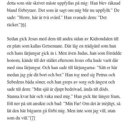
detta som står skrivet måste uppfyllas på mig: Han blev räknad
bland förbrytare. Det som är sagt om mig blir nu uppfyllt.” De
sade: ”Herre, här är två svärd.” Han svarade dem: ”Det
räcker.”
[6]
Sedan gick Jesus med dem till andra sidan av Kidrondalen till
en plats som kallas Getsemane. Där låg en trädgård som han
och hans lärjungar gick in i. Men även Judas, han som förrådde
honom, kände till det stället eftersom Jesus ofta hade varit där
med sina lärjungar. Och han sade till lärjungarna: ”Sätt er här
medan jag går dit bort och ber.” Han tog med sig Petrus och
Sebedeus båda söner, och han greps av sorg och ångest och
sade till dem: ”Min själ är djupt bedrövad, ända till döds.
Stanna kvar här och vaka med mig.” Han gick lite längre fram,
föll ner på sitt ansikte och bad: ”Min Far! Om det är möjligt, så
låt den här bägaren gå förbi mig. Men inte som jag vill, utan
som du vill.”
[7]