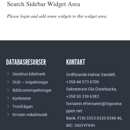
Search Sidebar Widget Area
Please login and add some widgets to this widget area.
DATABASRESURSER
KONTAKT
Gezelius bibelverk
Ordförande Halvar Sandell,
+358 44 573 6700
OUS – inspelningar
Sekreterare Ola Österbacka,
Biblicuminspelningar
+358 50 339 6383
Kyrktexter
fornamn.efternamn@logosma
Trosfrågan
ppen.net
Kristen vokalmusik
Bank. FI36 5553 0320 0348 46,
BIC: OKOYFIHH