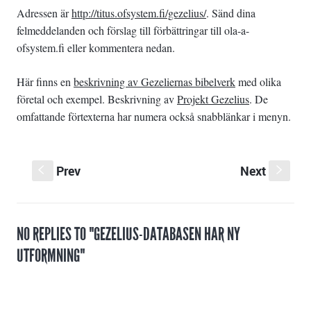
Adressen är
http://titus.ofsystem.fi/gezelius/
. Sänd dina
felmeddelanden och förslag till förbättringar till ola-a-
ofsystem.fi eller kommentera nedan.
Här finns en
beskrivning av Gezeliernas bibelverk
med olika
företal och exempel. Beskrivning av
Projekt Gezelius
. De
omfattande förtexterna har numera också snabblänkar i menyn.
Prev
Next
S
s
NO REPLIES TO "GEZELIUS-DATABASEN HAR NY
UTFORMNING"