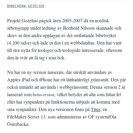
BIBELVERK
,
GEZELIUS
Projekt Gezelius pågick åren 2005-2007 då en nordisk
arbetsgrupp under ledning av Berthold Nilsson skannade och
skrev in den andra upplagan av det omfattande bibelverket
(4.200 sidor) och lade ut den i en webbdatabas. Den har varit
till stor nytta för teologer och teologiskt intresserade, eftersom
den är svår att få tag i som bok.
Nu har en ny version lanserats, där särskilt användare av
Apples iPad och iPhone har ett lätthanterligt gränssnitt. Den går
också utmärkt att använda i webbgränssnitt. Denna version 2 är
lanserad som
betaversion
, vilket betyder att alla som hittar fel
eller har synpunkter på funktionerna inbjuds att komma med
sina synpunkter. Den nya versionen finns på
Titus
, en
FileMaker Server 13, som administreras av OF system/Ola
Österbacka.