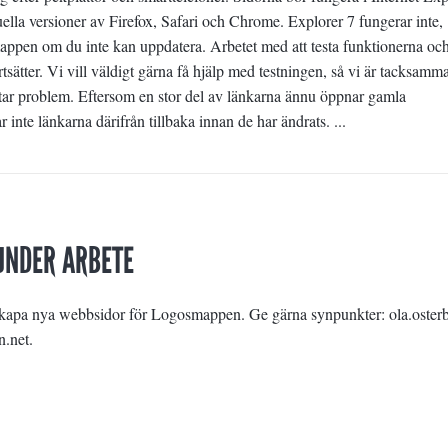
ella versioner av Firefox, Safari och Chrome. Explorer 7 fungerar inte,
pen om du inte kan uppdatera. Arbetet med att testa funktionerna oc
tsätter. Vi vill väldigt gärna få hjälp med testningen, så vi är tacksam
tar problem. Eftersom en stor del av länkarna ännu öppnar gamla
nte länkarna därifrån tillbaka innan de har ändrats. ...
UNDER ARBETE
skapa nya webbsidor för Logosmappen. Ge gärna synpunkter: ola.oster
n.net.