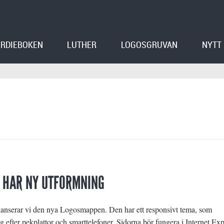
RDIEBOKEN
LUTHER
LOGOSGRUVAN
NYTT
 HAR NY UTFORMNING
lanserar vi den nya Logosmappen. Den har ett responsivt tema, som
g efter pekplattor och smarttelefoner. Sidorna bör fungera i Internet Exp