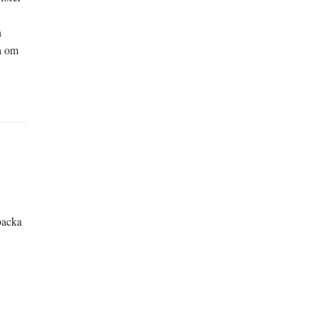
h
ma om
backa