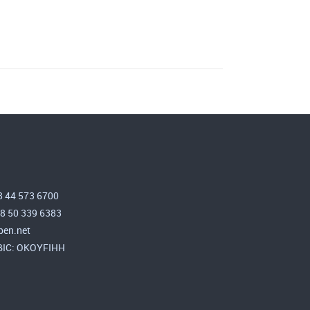
8 44 573 6700
58 50 339 6383
en.net
 BIC: OKOYFIHH