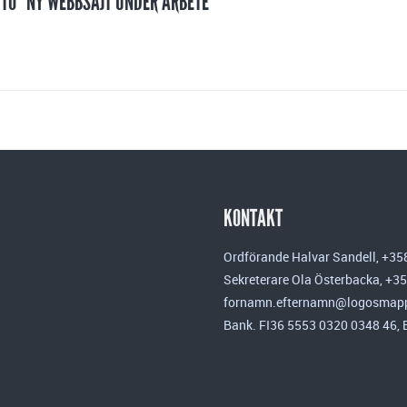
 TO "NY WEBBSAJT UNDER ARBETE"
KONTAKT
Ordförande Halvar Sandell, +35
Sekreterare Ola Österbacka, +3
fornamn.efternamn@logosmapp
Bank. FI36 5553 0320 0348 46,