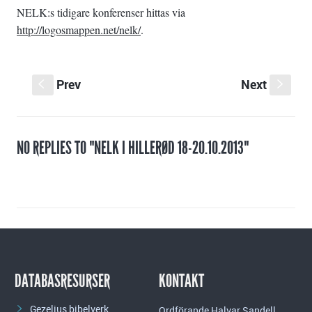
NELK:s tidigare konferenser hittas via
http://logosmappen.net/nelk/
.
Prev
Next
S
s
NO REPLIES TO "NELK I HILLERØD 18-20.10.2013"
DATABASRESURSER
KONTAKT
Gezelius bibelverk
Ordförande Halvar Sandell,