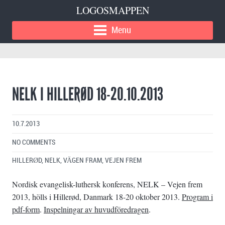
LOGOSMAPPEN
Menu
NELK I HILLERØD 18-20.10.2013
10.7.2013
NO COMMENTS
HILLERØD
,
NELK
,
VÄGEN FRAM
,
VEJEN FREM
Nordisk evangelisk-luthersk konferens, NELK – Vejen frem
2013, hölls i Hillerød, Danmark 18-20 oktober 2013.
Program i
pdf-form
.
Inspelningar av huvudföredragen
.