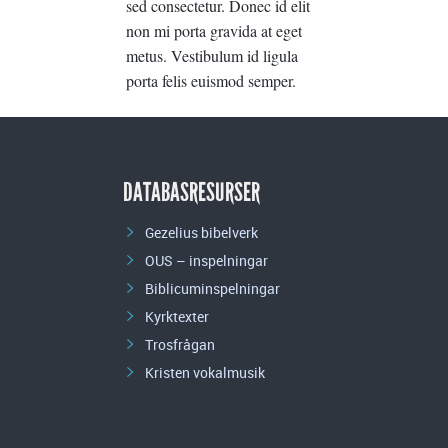
sed consectetur. Donec id elit
non mi porta gravida at eget
metus. Vestibulum id ligula
porta felis euismod semper.
DATABASRESURSER
Gezelius bibelverk
OUS – inspelningar
Biblicuminspelningar
Kyrktexter
Trosfrågan
Kristen vokalmusik