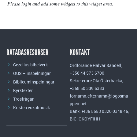
Please login and add some widgets to this widget area.
DATABASRESURSER
KONTAKT
Gezelius bibelverk
Ordförande Halvar Sandell,
+358 44 573 6700
OUS – inspelningar
Sekreterare Ola Österbacka,
Biblicuminspelningar
+358 50 339 6383
Kyrktexter
fornamn.efternamn@logosma
Trosfrågan
ppen.net
Kristen vokalmusik
Bank. FI36 5553 0320 0348 46,
BIC: OKOYFIHH