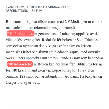
EVANGELIUM
,
LUTHER
,
RÄTTFÄRDIGGÖRELSE
,
REFORMATIONSJUBILEUM
Biblicums förlag har tillsammans med XP-Media gett ut en bok
med anledning av reformationens jubileumsår:
Rättfärdiggörelse
n genom tron – Luthers nyupptäckt av det
villkorslösa evangeliet. Redaktör för boken är Seth Erlandsson,
som också nyöversatt den viktiga skriften Om en kristen
människas frihet och skrivit ett inledande kapitel med översikt
över Luthers upptäckt samt ett avslutande avsnitt som behandlar
rättfärdiggörelse
n. Boken kan beställas från Biblicums förlag
för 140 kr (i Finland även via Logos förlag för 15 €). Den
omfattar 128 sidor och är inbunden i hård pärm. På bakpärmen
återges utdrag ur tre ...