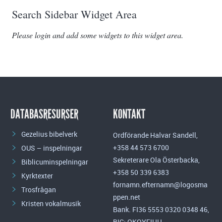
Search Sidebar Widget Area
Please login and add some widgets to this widget area.
DATABASRESURSER
KONTAKT
Gezelius bibelverk
Ordförande Halvar Sandell,
+358 44 573 6700
OUS – inspelningar
Sekreterare Ola Österbacka,
Biblicuminspelningar
+358 50 339 6383
Kyrktexter
fornamn.efternamn@logosma
Trosfrågan
ppen.net
Kristen vokalmusik
Bank. FI36 5553 0320 0348 46,
BIC: OKOYFIHH