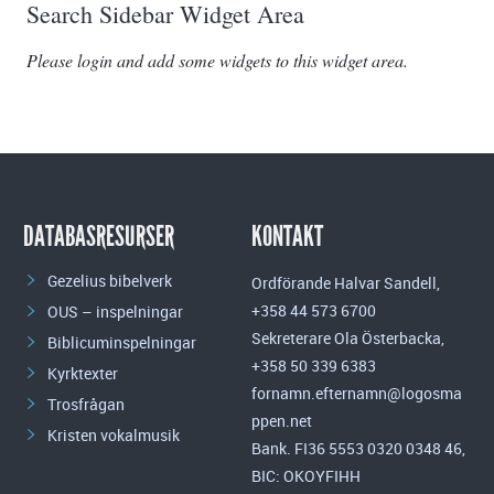
Search Sidebar Widget Area
Please login and add some widgets to this widget area.
DATABASRESURSER
KONTAKT
Gezelius bibelverk
Ordförande Halvar Sandell,
+358 44 573 6700
OUS – inspelningar
Sekreterare Ola Österbacka,
Biblicuminspelningar
+358 50 339 6383
Kyrktexter
fornamn.efternamn@logosma
Trosfrågan
ppen.net
Kristen vokalmusik
Bank. FI36 5553 0320 0348 46,
BIC: OKOYFIHH