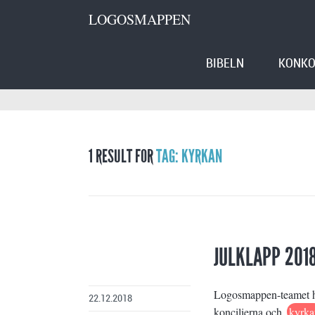
LOGOSMAPPEN
BIBELN
KONKO
1 RESULT FOR
TAG: KYRKAN
JULKLAPP 201
Logosmappen-teamet har
22.12.2018
koncilierna och
kyrka