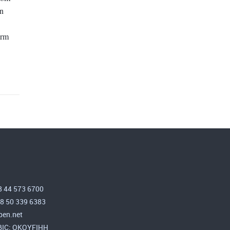
en
orm
8 44 573 6700
58 50 339 6383
en.net
 BIC: OKOYFIHH