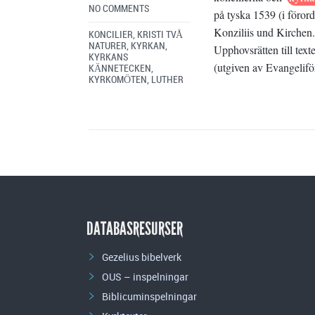
NO COMMENTS
på tyska 1539 (i föror
Konziliis und Kirchen
KONCILIER
,
KRISTI TVÅ
NATURER
,
KYRKAN
,
Upphovsrätten till tex
KYRKANS
(utgiven av Evangelifö
KÄNNETECKEN
,
KYRKOMÖTEN
,
LUTHER
DATABASRESURSER
Gezelius bibelverk
OUS – inspelningar
Biblicuminspelningar