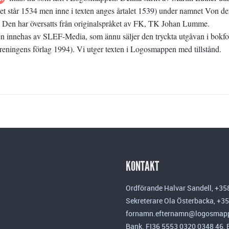
det står 1534 men inne i texten anges årtalet 1539) under namnet Von d
. Den har översatts från originalspråket av FK, TK Johan Lumme.
ten innehas av SLEF-Media, som ännu säljer den tryckta utgåvan i bokf
reningens förlag 1994). Vi utger texten i Logosmappen med tillstånd.
KONTAKT
Ordförande Halvar Sandell, +35
Sekreterare Ola Österbacka, +3
fornamn.efternamn@logosmapp
Bank. FI36 5553 0320 0348 46,