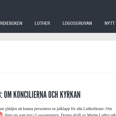
RDIEBOKEN
LUTHER
LOGOSGRUVAN
NYTT
8: OM KONCILIERNA OCH KYRKAN
 glädjen att kunna presentera en julklapp för alla Lutherläsare: Om
n
finns nu som text i Logosmappen. Denna skrift av Martin Luther ut