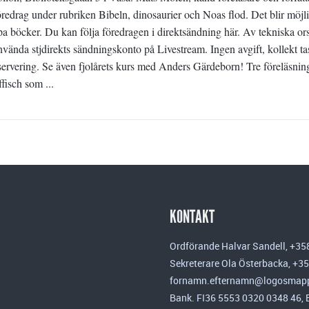
öredrag under rubriken Bibeln, dinosaurier och Noas flod. Det blir möjl
öpa böcker. Du kan följa föredragen i direktsändning här. Av tekniska or
vända stjdirekts sändningskonto på Livestream. Ingen avgift, kollekt ta
rvering. Se även fjolårets kurs med Anders Gärdeborn! Tre föreläsnin
fisch som ...
KONTAKT
Ordförande Halvar Sandell, +35
Sekreterare Ola Österbacka, +3
fornamn.efternamn@logosmapp
Bank. FI36 5553 0320 0348 46,