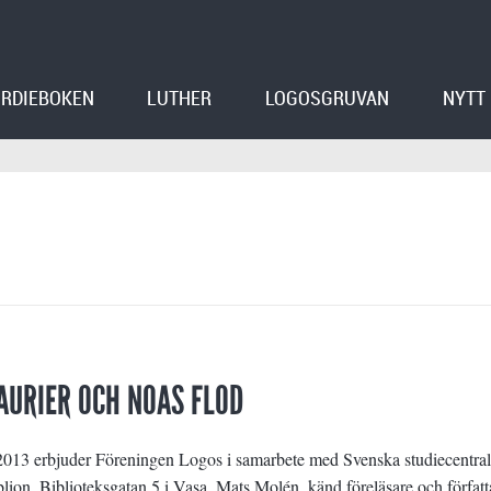
RDIEBOKEN
LUTHER
LOGOSGRUVAN
NYTT
AURIER OCH NOAS FLOD
013 erbjuder Föreningen Logos i samarbete med Svenska studiecentra
blion, Biblioteksgatan 5 i Vasa. Mats Molén, känd föreläsare och författ