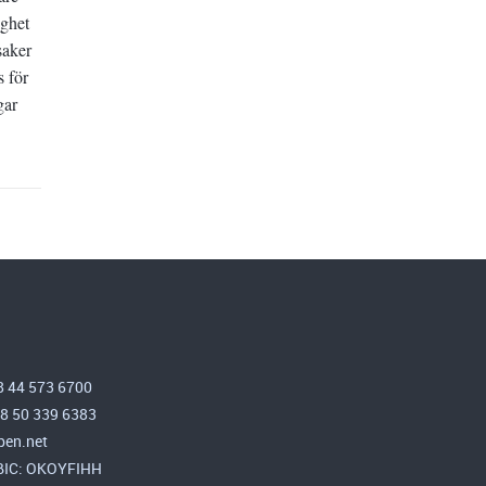
ighet
saker
s för
gar
8 44 573 6700
58 50 339 6383
en.net
 BIC: OKOYFIHH