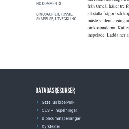
NO COMMENTS
från Umeå, håller tre f
att ställa frågor och k
DINOSAURIER
,
FOSSIL
,
SKAPELSE
,
UTVECKLING
måste vi denna gång an
omkostnaderna. Kaffese
inspelade. Ladda ner af
DATABASRESURSER
Gezelius bibelverk
OUS – inspelningar
Biblicuminspelningar
Kyrktexter