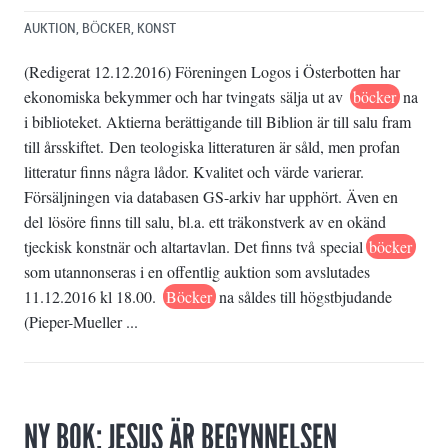
AUKTION
,
BÖCKER
,
KONST
(Redigerat 12.12.2016) Föreningen Logos i Österbotten har
ekonomiska bekymmer och har tvingats sälja ut av
böcker
na
i biblioteket. Aktierna berättigande till Biblion är till salu fram
till årsskiftet. Den teologiska litteraturen är såld, men profan
litteratur finns några lådor. Kvalitet och värde varierar.
Försäljningen via databasen GS-arkiv har upphört. Även en
del lösöre finns till salu, bl.a. ett träkonstverk av en okänd
tjeckisk konstnär och altartavlan. Det finns två special
böcker
som utannonseras i en offentlig auktion som avslutades
11.12.2016 kl 18.00.
Böcker
na såldes till högstbjudande
(Pieper-Mueller ...
NY BOK: JESUS ÄR BEGYNNELSEN