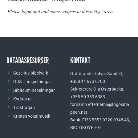
Please login and add some widgets to this widget area.
DATABASRESURSER
KONTAKT
Gezelius bibelverk
Ordförande Halvar Sandell,
+358 44 573 6700
OUS – inspelningar
Sekreterare Ola Österbacka,
Biblicuminspelningar
+358 50 339 6383
Kyrktexter
fornamn.efternamn@logosma
Trosfrågan
ppen.net
Kristen vokalmusik
Bank. FI36 5553 0320 0348 46,
BIC: OKOYFIHH