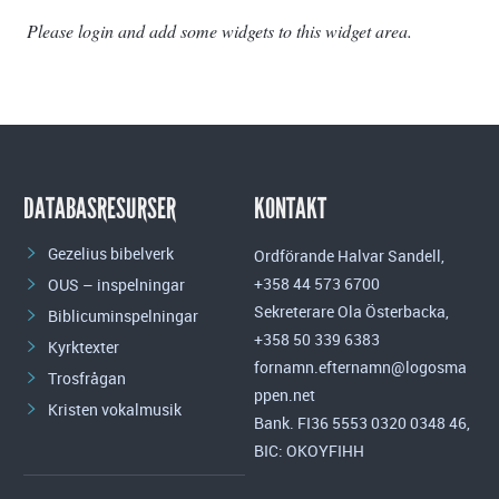
Please login and add some widgets to this widget area.
DATABASRESURSER
KONTAKT
Gezelius bibelverk
Ordförande Halvar Sandell,
+358 44 573 6700
OUS – inspelningar
Sekreterare Ola Österbacka,
Biblicuminspelningar
+358 50 339 6383
Kyrktexter
fornamn.efternamn@logosma
Trosfrågan
ppen.net
Kristen vokalmusik
Bank. FI36 5553 0320 0348 46,
BIC: OKOYFIHH