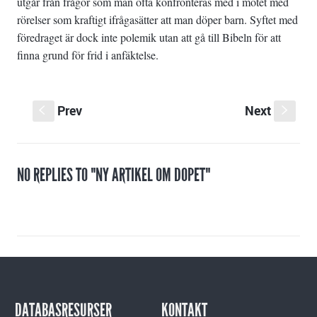
utgår från frågor som man ofta konfronteras med i mötet med
rörelser som kraftigt ifrågasätter att man döper barn. Syftet med
föredraget är dock inte polemik utan att gå till Bibeln för att
finna grund för frid i anfäktelse.
Prev
Next
S
s
NO REPLIES TO "NY ARTIKEL OM DOPET"
DATABASRESURSER
KONTAKT