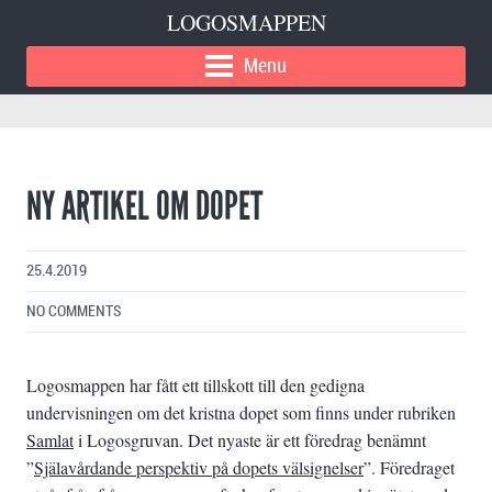
LOGOSMAPPEN
Menu
NY ARTIKEL OM DOPET
25.4.2019
NO COMMENTS
Logosmappen har fått ett tillskott till den gedigna
undervisningen om det kristna dopet som finns under rubriken
Samlat
i Logosgruvan. Det nyaste är ett föredrag benämnt
”
Själavårdande perspektiv på dopets välsignelser
”. Föredraget