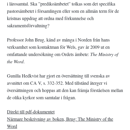
i lärosamtal. Ska ”predikoämbetet” tolkas som det specifika
pastorsämbetet i församlingen eller som en allmän term för de
kristnas uppdrag att ordna med förkunnelse och
sakramentsförvaltning?
Professor John Brug, känd av många i Norden från hans
verksamhet som kontaktman för Wels, gav år 2009 ut en
omfattande undersökning om Ordets ämbete:
The Ministry of
the Word
.
Gunilla Hedkvist har gjort en översättning till svenska av
avsnittet om CA V, s. 332-352. Med tillstånd återger vi
översättningen och hoppas att den kan främja förståelsen mellan
de olika kyrkor som samtalar i frågan.
Direkt till pdf-dokumentet
Närmare beskrivning av boken, Brug: The Ministry of the
Word