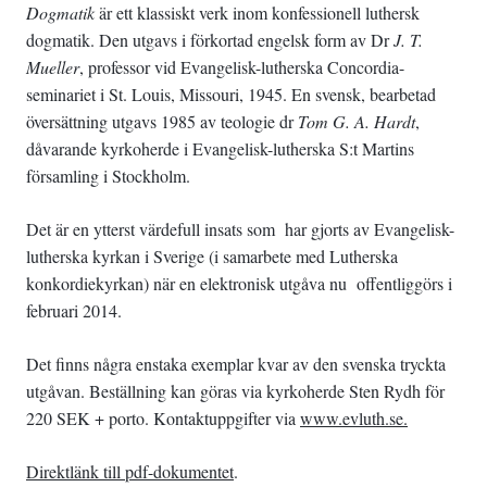
Dogmatik
är ett klassiskt verk inom konfessionell luthersk
dogmatik. Den utgavs i förkortad engelsk form av Dr
J. T.
Mueller
, professor vid Evangelisk-lutherska Concordia-
seminariet i St. Louis, Missouri, 1945. En svensk, bearbetad
översättning utgavs 1985 av teologie dr
Tom G. A. Hardt
,
dåvarande kyrkoherde i Evangelisk-lutherska S:t Martins
församling i Stockholm.
Det är en ytterst värdefull insats som har gjorts av Evangelisk-
lutherska kyrkan i Sverige (i samarbete med Lutherska
konkordiekyrkan) när en elektronisk utgåva nu offentliggörs i
februari 2014.
Det finns några enstaka exemplar kvar av den svenska tryckta
utgåvan. Beställning kan göras via kyrkoherde Sten Rydh för
220 SEK + porto. Kontaktuppgifter via
www.evluth.se.
Direktlänk till pdf-dokumentet
.