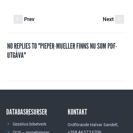
Prev
Next
S
s
NO REPLIES TO "PIEPER-MUELLER FINNS NU SOM PDF-
UTGÅVA"
DATABASRESURSER
KONTAKT
Gezelius bibelverk
Ordförande Halvar Sandell,
+358 44 573 6700
OUS – inspelningar