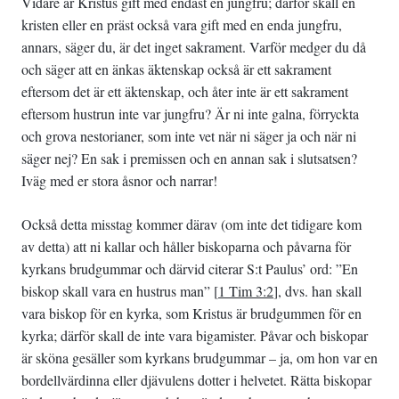
Vidare är Kristus gift med endast en jungfru; därför skall en
kristen eller en präst också vara gift med en enda jungfru,
annars, säger du, är det inget sakrament. Varför medger du då
och säger att en änkas äktenskap också är ett sakrament
eftersom det är ett äktenskap, och åter inte är ett sakrament
eftersom hustrun inte var jungfru? Är ni inte galna, förryckta
och grova nestorianer, som inte vet när ni säger ja och när ni
säger nej? En sak i premissen och en annan sak i slutsatsen?
Iväg med er stora åsnor och narrar!
Också detta misstag kommer därav (om inte det tidigare kom
av detta) att ni kallar och håller biskoparna och påvarna för
kyrkans brudgummar och därvid citerar S:t Paulus’ ord: ”En
biskop skall vara en hustrus man” [
1 Tim 3:2
], dvs. han skall
vara biskop för en kyrka, som Kristus är brudgummen för en
kyrka; därför skall de inte vara bigamister. Påvar och biskopar
är sköna gesäller som kyrkans brudgummar – ja, om hon var en
bordellvärdinna eller djävulens dotter i helvetet. Rätta biskopar