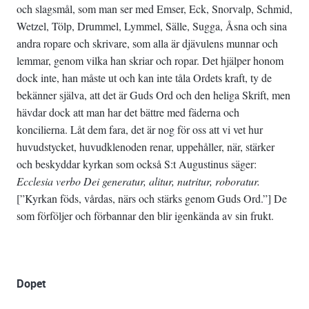
och slagsmål, som man ser med Emser, Eck, Snorvalp, Schmid,
Wetzel, Tölp, Drummel, Lymmel, Sälle, Sugga, Åsna och sina
andra ropare och skrivare, som alla är djävulens munnar och
lemmar, genom vilka han skriar och ropar. Det hjälper honom
dock inte, han måste ut och kan inte tåla Ordets kraft, ty de
bekänner själva, att det är Guds Ord och den heliga Skrift, men
hävdar dock att man har det bättre med fäderna och
koncilierna. Låt dem fara, det är nog för oss att vi vet hur
huvudstycket, huvudklenoden renar, uppehåller, när, stärker
och beskyddar kyrkan som också S:t Augustinus säger:
Ecclesia verbo Dei generatur, alitur, nutritur, roboratur.
[”Kyrkan föds, vårdas, närs och stärks genom Guds Ord.”] De
som förföljer och förbannar den blir igenkända av sin frukt.
Dopet