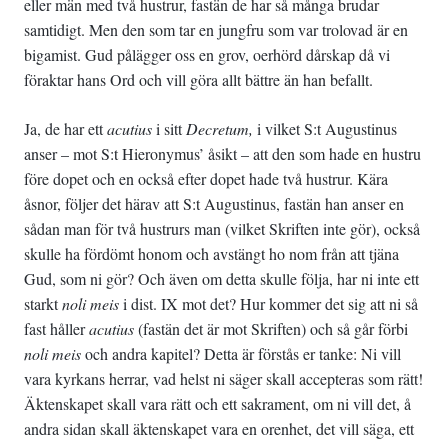
eller män med två hustrur, fastän de har så många brudar
samtidigt. Men den som tar en jungfru som var trolovad är en
bigamist. Gud pålägger oss en grov, oerhörd dårskap då vi
föraktar hans Ord och vill göra allt bättre än han befallt.
Ja, de har ett
acutius
i sitt
Decretum,
i vilket S:t Augustinus
anser – mot S:t Hieronymus’ åsikt – att den som hade en hustru
före dopet och en också efter dopet hade två hustrur. Kära
åsnor, följer det härav att S:t Augustinus, fastän han anser en
sådan man för två hustrurs man (vilket Skriften inte gör), också
skulle ha fördömt honom och avstängt ho­ nom från att tjäna
Gud, som ni gör? Och även om detta skulle följa, har ni inte ett
starkt
noli meis
i dist. IX mot det? Hur kommer det sig att ni så
fast håller
acutius
(fastän det är mot Skriften) och så går förbi
noli meis
och andra kapitel? Detta är förstås er tanke: Ni vill
vara kyrkans herrar, vad helst ni säger skall accepteras som rätt!
Äktenskapet skall vara rätt och ett sakrament, om ni vill det, å
andra sidan skall äktenskapet vara en orenhet, det vill säga, ett