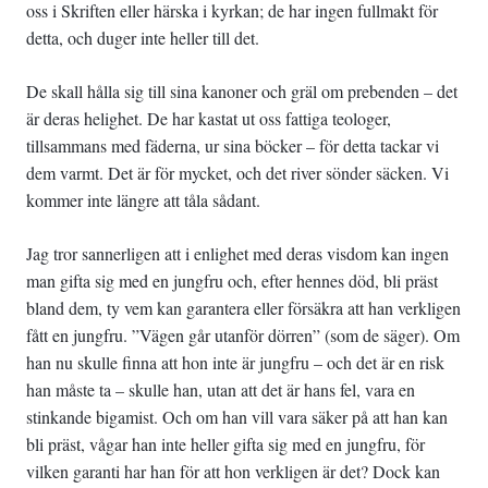
oss i Skriften eller härska i kyrkan; de har ingen fullmakt för
detta, och duger inte heller till det.
De skall hålla sig till sina kanoner och gräl om prebenden – det
är deras helighet. De har kastat ut oss fattiga teologer,
tillsammans med fäderna, ur sina böcker – för detta tackar vi
dem varmt. Det är för mycket, och det river sönder säcken. Vi
kommer inte längre att tåla sådant.
Jag tror sannerligen att i enlighet med deras visdom kan ingen
man gifta sig med en jungfru och, efter hennes död, bli präst
bland dem, ty vem kan garantera eller försäkra att han verkligen
fått en jungfru. ”Vägen går utanför dörren” (som de säger). Om
han nu skulle finna att hon inte är jungfru – och det är en risk
han måste ta – skulle han, utan att det är hans fel, vara en
stinkande bigamist. Och om han vill vara säker på att han kan
bli präst, vågar han inte heller gifta sig med en jungfru, för
vilken garanti har han för att hon verkligen är det? Dock kan