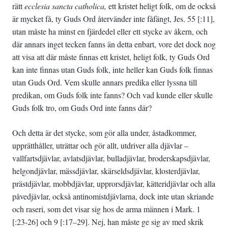
rätt
ecclesia sancta catholica,
ett kristet heligt folk, om de också
är mycket få, ty Guds Ord återvänder inte fåfängt, Jes. 55 [:11],
utan måste ha minst en fjärdedel eller ett stycke av åkern, och
där annars inget tecken fanns än detta enbart, vore det dock nog
att visa att där måste finnas ett kristet, heligt folk, ty Guds Ord
kan inte finnas utan Guds folk, inte heller kan Guds folk finnas
utan Guds Ord. Vem skulle annars predika eller lyssna till
predikan, om Guds folk inte fanns? Och vad kunde eller skulle
Guds folk tro, om Guds Ord inte fanns där?
Och detta är det stycke, som gör alla under, åstadkommer,
upprätthåller, uträttar och gör allt, utdriver alla djävlar –
vallfartsdjävlar, avlatsdjävlar, bulladjävlar, broderskapsdjävlar,
helgondjävlar, mässdjävlar, skärseldsdjävlar, klosterdjävlar,
prästdjävlar, mobbdjävlar, upprorsdjävlar, kätteridjävlar och alla
påvedjävlar, också antinomistdjävlarna, dock inte utan skriande
och raseri, som det visar sig hos de arma männen i Mark. 1
[:23-26] och 9 [:17–29]. Nej, han måste ge sig av med skrik