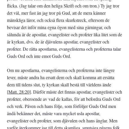
flicka. (Jag talar om den heliga Skrift och om tron.) Ty jag tror
det väl, mer fast än jag tror på Gud, att de mera känner
mänskliga läror, och också flera skurkstreck, eftersom de
bevisar det inför mina egna ögon med sina gärningar, och
sålunda är de apostlar, evangelister och profeter lika litet som de
är kyrkan, dvs. de är djävulens apostlar, evangelister och
profeter. De rätta apostlarna, evangelisterna och profeterna talar
Guds Ord och inte emot Guds Ord.
Om nu apostlarna, evangelisterna och profeterna inte längre
lever, måste andra ha ersatt dem och skall komma att ersätta
dem till tidens slut, ty kyrkan skall bestå till världens ände
[
Matt. 28:20
]. Därför måste det finnas apostlar, evangelister och
profeter, oberoende av vad de kallas, för att befordra Guds Ord
och verk. Påven och hans följe, som förföljer Guds Ord men
ändå bekänner det, måste vara mycket usla apostlar,
evangelister och profeter, som djävulen och hans änglar. Men
varför återkommer jag till detta skamliga, smutsiga påvens folk,