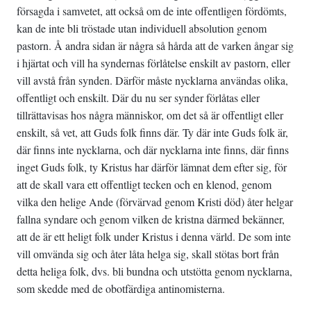
försagda i samvetet, att också om de inte offentligen fördömts,
kan de inte bli tröstade utan individuell absolution genom
pastorn. Å andra sidan är några så hårda att de varken ångar sig
i hjärtat och vill ha syndernas förlåtelse enskilt av pastorn, eller
vill avstå från synden. Därför måste nycklarna användas olika,
offentligt och enskilt. Där du nu ser synder förlåtas eller
tillrättavisas hos några människor, om det så är offentligt eller
enskilt, så vet, att Guds folk finns där. Ty där inte Guds folk är,
där finns inte nycklarna, och där nycklarna inte finns, där finns
inget Guds folk, ty Kristus har därför lämnat dem efter sig, för
att de skall vara ett offentligt tecken och en klenod, genom
vilka den helige Ande (förvärvad genom Kristi död) åter helgar
fallna syndare och genom vilken de kristna därmed bekänner,
att de är ett heligt folk under Kristus i denna värld. De som inte
vill omvända sig och åter låta helga sig, skall stötas bort från
detta heliga folk, dvs. bli bundna och utstötta genom nycklarna,
som skedde med de obotfärdiga antinomisterna.