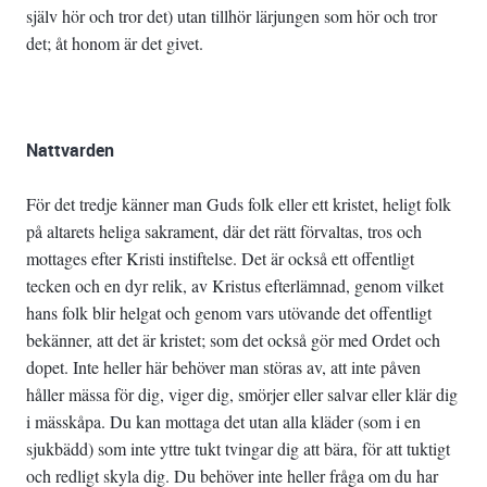
själv hör och tror det) utan tillhör lärjungen som hör och tror
det; åt honom är det givet.
Nattvarden
För det tredje känner man Guds folk eller ett kristet, heligt folk
på altarets heliga sakrament, där det rätt förvaltas, tros och
mottages efter Kristi instiftelse. Det är också ett offentligt
tecken och en dyr relik, av Kristus efterlämnad, genom vilket
hans folk blir helgat och genom vars utövande det offentligt
bekänner, att det är kristet; som det också gör med Ordet och
dopet. Inte heller här behöver man störas av, att inte påven
håller mässa för dig, viger dig, smörjer eller salvar eller klär dig
i mässkåpa. Du kan mottaga det utan alla kläder (som i en
sjukbädd) som inte yttre tukt tvingar dig att bära, för att tuktigt
och redligt skyla dig. Du behöver inte heller fråga om du har