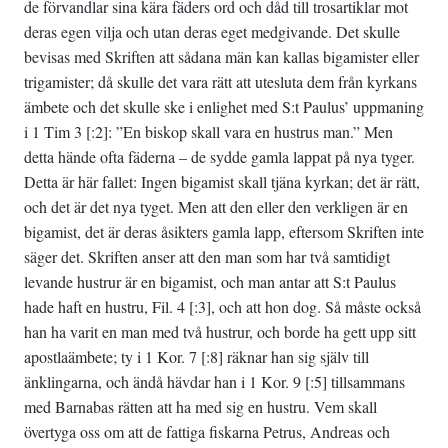
de förvandlar sina kära fäders ord och dåd till trosartiklar mot
deras egen vilja och utan deras eget medgivande. Det skulle
bevisas med Skriften att sådana män kan kallas bigamister eller
trigamister; då skulle det vara rätt att utesluta dem från kyrkans
ämbete och det skulle ske i enlighet med S:t Paulus’ uppmaning
i 1 Tim 3 [:2]: ”En biskop skall vara en hustrus man.” Men
detta hände ofta fäderna – de sydde gamla lappat på nya tyger.
Detta är här fallet: Ingen bigamist skall tjäna kyrkan; det är rätt,
och det är det nya tyget. Men att den eller den verkligen är en
bigamist, det är deras åsikters gamla lapp, eftersom Skriften inte
säger det. Skriften anser att den man som har två samtidigt
levande hustrur är en bigamist, och man antar att S:t Paulus
hade haft en hustru, Fil. 4 [:3], och att hon dog. Så måste också
han ha varit en man med två hustrur, och borde ha gett upp sitt
apostlaämbete; ty i 1 Kor. 7 [:8] räknar han sig själv till
änklingarna, och ändå hävdar han i 1 Kor. 9 [:5] tillsammans
med Barnabas rätten att ha med sig en hustru. Vem skall
övertyga oss om att de fattiga fiskarna Petrus, Andreas och