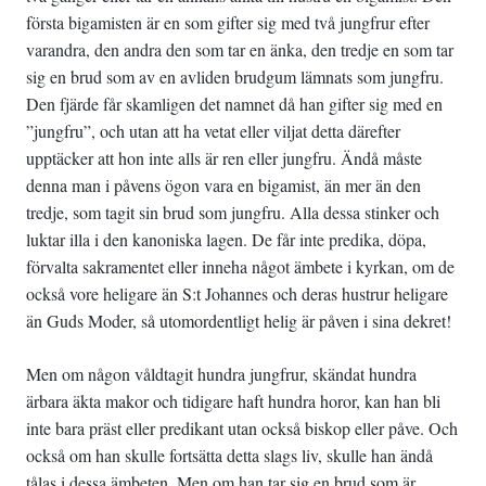
första bigamisten är en som gifter sig med två jungfrur efter
varandra, den andra den som tar en änka, den tredje en som tar
sig en brud som av en avliden brudgum lämnats som jungfru.
Den fjärde får skamligen det namnet då han gifter sig med en
”jungfru”, och utan att ha vetat eller viljat detta därefter
upptäcker att hon inte alls är ren eller jungfru. Ändå måste
denna man i påvens ögon vara en bigamist, än mer än den
tredje, som tagit sin brud som jungfru. Alla dessa stinker och
luktar illa i den kanoniska lagen. De får inte predika, döpa,
förvalta sakramentet eller inneha något ämbete i kyrkan, om de
också vore heligare än S:t Johannes och deras hustrur heligare
än Guds Moder, så utomordentligt helig är påven i sina dekret!
Men om någon våldtagit hundra jungfrur, skändat hundra
ärbara äkta makor och tidigare haft hundra horor, kan han bli
inte bara präst eller predikant utan också biskop eller påve. Och
också om han skulle fortsätta detta slags liv, skulle han ändå
tålas i dessa ämbeten. Men om han tar sig en brud som är