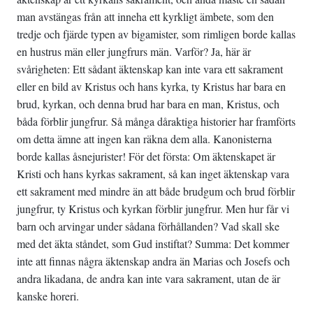
man avstängas från att inneha ett kyrkligt ämbete, som den
tredje och fjärde typen av bigamister, som rimligen borde kallas
en hustrus män eller jungfrurs män. Varför? Ja, här är
svårigheten: Ett sådant äktenskap kan inte vara ett sakrament
eller en bild av Kristus och hans kyrka, ty Kristus har bara en
brud, kyrkan, och denna brud har bara en man, Kristus, och
båda förblir jungfrur. Så många dåraktiga historier har framförts
om detta ämne att ingen kan räkna dem alla. Kanonisterna
borde kallas åsnejurister! För det första: Om äktenskapet är
Kristi och hans kyrkas sakrament, så kan inget äktenskap vara
ett sakrament med mindre än att både brudgum och brud förblir
jungfrur, ty Kristus och kyrkan förblir jungfrur. Men hur får vi
barn och arvingar under sådana förhållanden? Vad skall ske
med det äkta ståndet, som Gud instiftat? Summa: Det kommer
inte att finnas några äktenskap andra än Marias och Josefs och
andra likadana, de andra kan inte vara sakrament, utan de är
kanske horeri.