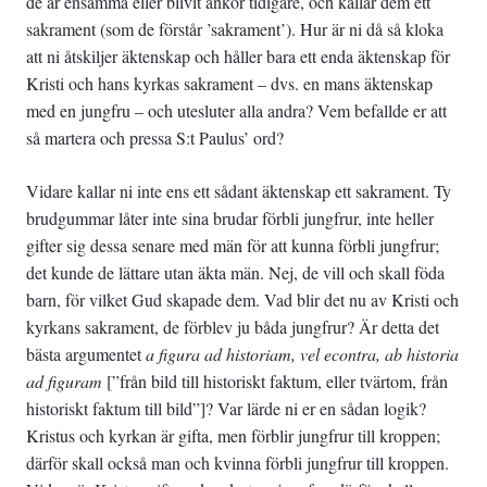
de är ensamma eller blivit änkor tidigare, och kallar dem ett
sakrament (som de förstår ’sakrament’). Hur är ni då så kloka
att ni åtskiljer äktenskap och håller bara ett enda äktenskap för
Kristi och hans kyrkas sakrament – dvs. en mans äktenskap
med en jungfru – och utesluter alla andra? Vem befallde er att
så martera och pressa S:t Paulus’ ord?
Vidare kallar ni inte ens ett sådant äktenskap ett sakrament. Ty
brudgummar låter inte sina brudar förbli jungfrur, inte heller
gifter sig dessa senare med män för att kunna förbli jungfrur;
det kunde de lättare utan äkta män. Nej, de vill och skall föda
barn, för vilket Gud skapade dem. Vad blir det nu av Kristi och
kyrkans sakrament, de förblev ju båda jungfrur? Är detta det
bästa argumentet
a figura ad historiam, vel econtra, ab historia
ad figuram
[”från bild till historiskt faktum, eller tvärtom, från
historiskt faktum till bild”]? Var lärde ni er en sådan logik?
Kristus och kyrkan är gifta, men förblir jungfrur till kroppen;
därför skall också man och kvinna förbli jungfrur till kroppen.