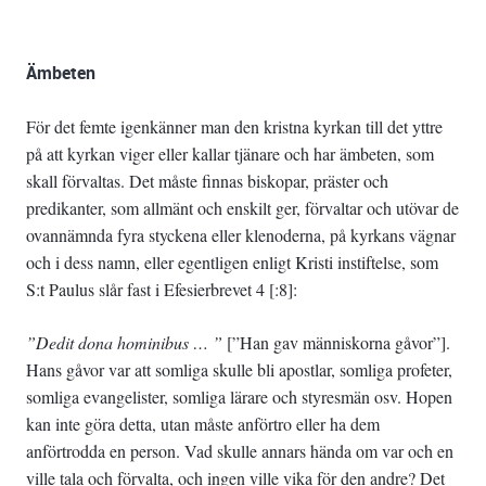
Ämbeten
För det femte igenkänner man den kristna kyrkan till det yttre
på att kyrkan viger eller kallar tjänare och har ämbeten, som
skall förvaltas. Det måste finnas biskopar, präster och
predikanter, som allmänt och enskilt ger, förvaltar och utövar de
ovannämnda fyra styckena eller klenoderna, på kyrkans vägnar
och i dess namn, eller egentligen enligt Kristi instiftelse, som
S:t Paulus slår fast i Efesierbrevet 4 [:8]:
”Dedit dona hominibus … ”
[”Han gav människorna gåvor”].
Hans gåvor var att somliga skulle bli apostlar, somliga profeter,
somliga evangelister, somliga lärare och styresmän osv. Hopen
kan inte göra detta, utan måste anförtro eller ha dem
anförtrodda en person. Vad skulle annars hända om var och en
ville tala och förvalta, och ingen ville vika för den andre? Det