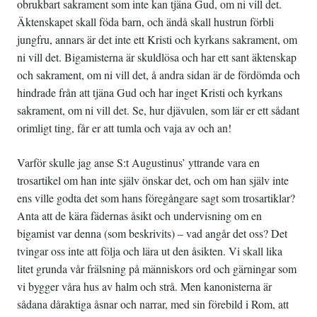
obrukbart sakrament som inte kan tjäna Gud, om ni vill det.
Äktenskapet skall föda barn, och ändå skall hustrun förbli
jungfru, annars är det inte ett Kristi och kyrkans sakrament, om
ni vill det. Bigamisterna är skuldlösa och har ett sant äktenskap
och sakrament, om ni vill det, å andra sidan är de fördömda och
hindrade från att tjäna Gud och har inget Kristi och kyrkans
sakrament, om ni vill det. Se, hur djävulen, som lär er ett sådant
orimligt ting, får er att tumla och vaja av och an!
Varför skulle jag anse S:t Augustinus’ yttrande vara en
trosartikel om han inte själv önskar det, och om han själv inte
ens ville godta det som hans föregångare sagt som trosartiklar?
Anta att de kära fädernas åsikt och undervisning om en
bigamist var denna (som beskrivits) – vad angår det oss? Det
tvingar oss inte att följa och lära ut den åsikten. Vi skall lika
litet grunda vår frälsning på människors ord och gärningar som
vi bygger våra hus av halm och strå. Men kanonisterna är
sådana dåraktiga åsnar och narrar, med sin förebild i Rom, att