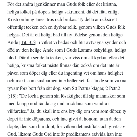
För det andra igenkänner man Guds folk eller det kristna,
heliga folket på dopets heliga sakrament, då det rätt, enligt
Kristi ordning läres, tros och brukas. Ty detta är också ett
offentligt tecken och en dyrbar relik, genom vilken Guds folk
helgas. Det är ett heligt bad till ny födelse genom den helige
Ande [
Tit. 3:5
], i vilket vi badas och blir avtvagna synder och
död av den helige Ande som i Guds Lamms oskyldiga, heliga
blod. Där du ser detta tecken, var viss om att kyrkan eller det
heliga, kristna folket måste finnas där, också om det inte är
påven som döper dig eller du ingenting vet om hans helighet
och makt, som småbarnen inte heller vet, fastän de som vuxna
tyvärr förs bort från sitt dop, som S:t Petrus klagar, 2 Petr.2
[:18]: ”De locka genom sin lösaktighet till sig människor som
med knapp nöd rädda sig undan sådana som vandra i
villfarelse.” Ja, du skall inte ens bry dig om vem som döper, ty
dopet är inte döparens, och inte givet åt honom, utan åt den
döpte, den som blir döpt, för vilken det instiftats och givits av
Gud, liksom Guds Ord inte är predikantens (såvida han inte