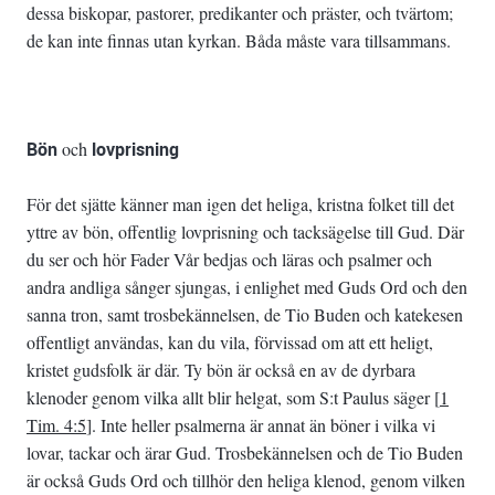
dessa biskopar, pastorer, predikanter och präster, och tvärtom;
de kan inte finnas utan kyrkan. Båda måste vara tillsammans.
Bön
och
lovprisning
För det sjätte känner man igen det heliga, kristna folket till det
yttre av bön, offentlig lovprisning och tacksägelse till Gud. Där
du ser och hör Fader Vår bedjas och läras och psalmer och
andra andliga sånger sjungas, i enlighet med Guds Ord och den
sanna tron, samt trosbekännelsen, de Tio Buden och katekesen
offentligt användas, kan du vila, förvissad om att ett heligt,
kristet gudsfolk är där. Ty bön är också en av de dyrbara
klenoder genom vilka allt blir helgat, som S:t Paulus säger [
1
Tim. 4:5
]. Inte heller psalmerna är annat än böner i vilka vi
lovar, tackar och ärar Gud. Trosbekännelsen och de Tio Buden
är också Guds Ord och tillhör den heliga klenod, genom vilken