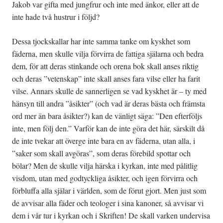
Jakob var gifta med jungfrur och inte med änkor, eller att de
inte hade två hustrur i följd?
Dessa tjockskallar har inte samma tanke om kyskhet som
fäderna, men skulle vilja förvirra de fattiga själarna och bedra
dem, för att deras stinkande och orena bok skall anses riktig
och deras ”vetenskap” inte skall anses fara vilse eller ha farit
vilse. Annars skulle de sannerligen se vad kyskhet är – ty med
hänsyn till andra ”åsikter” (och vad är deras bästa och främsta
ord mer än bara åsikter?) kan de vänligt säga: ”Den efterföljs
inte, men följ den.” Varför kan de inte göra det här, särskilt då
de inte tvekar att överge inte bara en av fäderna, utan alla, i
”saker som skall avgöras”, som deras förebild spottar och
bölar? Men de skulle vilja härska i kyrkan, inte med pålitlig
visdom, utan med godtyckliga åsikter, och igen förvirra och
förbluffa alla själar i världen, som de förut gjort. Men just som
de avvisar alla fäder och teologer i sina kanoner, så avvisar vi
dem i vår tur i kyrkan och i Skriften! De skall varken undervisa