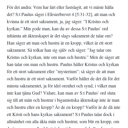
För det andra: Vem har lärt eller fastslagit, att vi måste hålla
det? S:t Paulus säger i Efesierbrevet 4 [5:31-32], att man och
kvinna är ett stort sakrament, ja, jag säger: ”I Kristus och
kyrkan.” Min gode man, kan du av dessa S:t Paulus’ ord
inhämta att äktenskapet är det slags sakrament de talar om?
Han säger att man och hustru är en kropp, vilket är ett stort
sakrament. Så tolkar han sig själv och säger: ”Jag talar om
Kristus och kyrkan, inte om man och hustru.” Men de säger att
han talar om man och hustru. Paulus håller Kristus och kyrkan
för ett stort sakrament eller ”mysterium”; så säger de att man
och hustru är ett stort sakrament. Varför håller de det då för det
minsta sakramentet, ja för idel orenhet och synd, i vilket man
inte kan tjäna Gud? Vidare, kan man av S:t Paulus’ ord sluta
sig till att män och hustrur i bigamistiska äktenskap inte är man
och hustru eller en kropp? Är de en kropp? Varför är de då inte
ett Kristi och hans kyrkas sakrament? S:t Paulus talar dock i
allmänhet om alla äkta män och hustrur, som blir en kropp, om