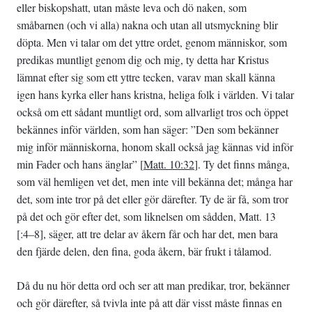
eller biskopshatt, utan måste leva och dö naken, som
småbarnen (och vi alla) nakna och utan all utsmyckning blir
döpta. Men vi talar om det yttre ordet, genom människor, som
predikas muntligt genom dig och mig, ty detta har Kristus
lämnat efter sig som ett yttre tecken, varav man skall känna
igen hans kyrka eller hans kristna, heliga folk i världen. Vi talar
också om ett sådant muntligt ord, som allvarligt tros och öppet
bekännes inför världen, som han säger: ”Den som bekänner
mig inför människorna, honom skall också jag kännas vid inför
min Fader och hans änglar” [
Matt. 10:32
]. Ty det finns många,
som väl hemligen vet det, men inte vill bekänna det; många har
det, som inte tror på det eller gör därefter. Ty de är få, som tror
på det och gör efter det, som liknelsen om sådden, Matt. 13
[:4–8], säger, att tre delar av åkern får och har det, men bara
den fjärde delen, den fina, goda åkern, bär frukt i tålamod.
Då du nu hör detta ord och ser att man predikar, tror, bekänner
och gör därefter, så tvivla inte på att där visst måste finnas en