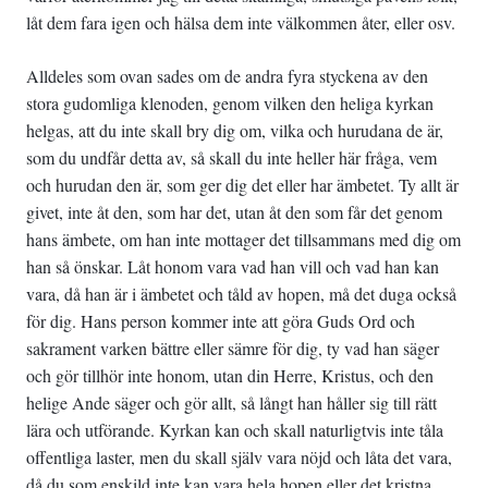
låt dem fara igen och hälsa dem inte välkommen åter, eller osv.
Alldeles som ovan sades om de andra fyra styckena av den
stora gudomliga klenoden, genom vilken den heliga kyrkan
helgas, att du inte skall bry dig om, vilka och hurudana de är,
som du undfår detta av, så skall du inte heller här fråga, vem
och hurudan den är, som ger dig det eller har ämbetet. Ty allt är
givet, inte åt den, som har det, utan åt den som får det genom
hans ämbete, om han inte mottager det tillsammans med dig om
han så önskar. Låt honom vara vad han vill och vad han kan
vara, då han är i ämbetet och tåld av hopen, må det duga också
för dig. Hans person kommer inte att göra Guds Ord och
sakrament varken bättre eller sämre för dig, ty vad han säger
och gör tillhör inte honom, utan din Herre, Kristus, och den
helige Ande säger och gör allt, så långt han håller sig till rätt
lära och utförande. Kyrkan kan och skall naturligtvis inte tåla
offentliga laster, men du skall själv vara nöjd och låta det vara,
då du som enskild inte kan vara hela hopen eller det kristna,