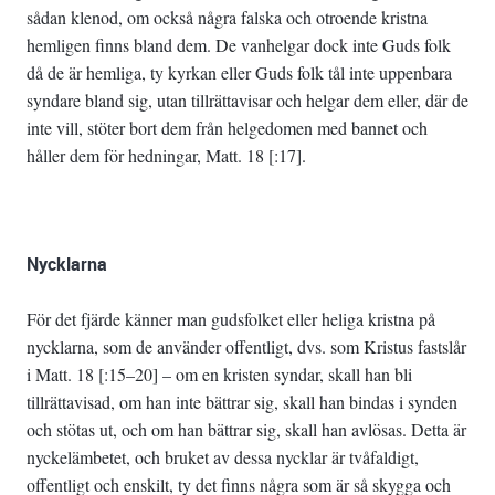
sådan klenod, om också några falska och otroende kristna
hemligen finns bland dem. De vanhelgar dock inte Guds folk
då de är hemliga, ty kyrkan eller Guds folk tål inte uppenbara
syndare bland sig, utan tillrättavisar och helgar dem eller, där de
inte vill, stöter bort dem från helgedomen med bannet och
håller dem för hedningar, Matt. 18 [:17].
Nycklarna
För det fjärde känner man gudsfolket eller heliga kristna på
nycklarna, som de använder offentligt, dvs. som Kristus fastslår
i Matt. 18 [:15–20] – om en kristen syndar, skall han bli
tillrättavisad, om han inte bättrar sig, skall han bindas i synden
och stötas ut, och om han bättrar sig, skall han avlösas. Detta är
nyckelämbetet, och bruket av dessa nycklar är tvåfaldigt,
offentligt och enskilt, ty det finns några som är så skygga och