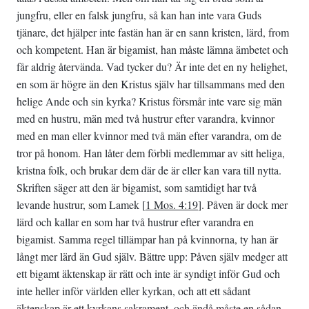
jungfru, eller en falsk jungfru, så kan han inte vara Guds
tjänare, det hjälper inte fastän han är en sann kristen, lärd, from
och kompetent. Han är bigamist, han måste lämna ämbetet och
får aldrig återvända. Vad tycker du? Är inte det en ny helighet,
en som är högre än den Kristus själv har tillsammans med den
helige Ande och sin kyrka? Kristus försmår inte vare sig män
med en hustru, män med två hustrur efter varandra, kvinnor
med en man eller kvinnor med två män efter varandra, om de
tror på honom. Han låter dem förbli medlemmar av sitt heliga,
kristna folk, och brukar dem där de är eller kan vara till nytta.
Skriften säger att den är bigamist, som samtidigt har två
levande hustrur, som Lamek [
1 Mos. 4:19
]. Påven är dock mer
lärd och kallar en som har två hustrur efter varandra en
bigamist. Samma regel tillämpar han på kvinnorna, ty han är
långt mer lärd än Gud själv. Bättre upp: Påven själv medger att
ett bigamt äktenskap är rätt och inte är syndigt inför Gud och
inte heller inför världen eller kyrkan, och att ett sådant
äktenskap är ett kyrkans sakrament, och ändå måste en sådan