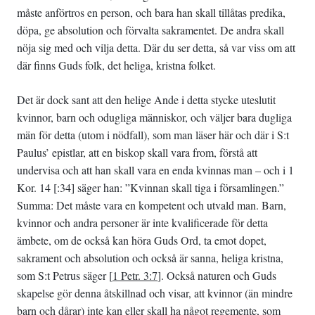
måste anförtros en person, och bara han skall tillåtas predika,
döpa, ge absolution och förvalta sakramentet. De andra skall
nöja sig med och vilja detta. Där du ser detta, så var viss om att
där finns Guds folk, det heliga, kristna folket.
Det är dock sant att den helige Ande i detta stycke uteslutit
kvinnor, barn och odugliga människor, och väljer bara dugliga
män för detta (utom i nödfall), som man läser här och där i S:t
Paulus’ epistlar, att en biskop skall vara from, förstå att
undervisa och att han skall vara en enda kvinnas man – och i 1
Kor. 14 [:34] säger han: ”Kvinnan skall tiga i församlingen.”
Summa: Det måste vara en kompetent och utvald man. Barn,
kvinnor och andra personer är inte kvalificerade för detta
ämbete, om de också kan höra Guds Ord, ta emot dopet,
sakrament och absolution och också är sanna, heliga kristna,
som S:t Petrus säger [
1 Petr. 3:7
]. Också naturen och Guds
skapelse gör denna åtskillnad och visar, att kvinnor (än mindre
barn och dårar) inte kan eller skall ha något regemente, som