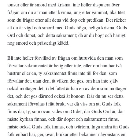
tonsur eller är smord med krisma, inte heller disputera över
frågan om du är man eller kvinna, ung eller gammal, lika litet
som du frågar efter allt detta vid dop och predikan. Det räcker
att du är vigd och smord med Guds höga, heliga krisma, Guds
Ord och dopet, och detta sakrament; då är du högt och härligt
nog smord och prästerligt klädd.
Bli inte heller förvillad av frågan om huruvida den man som
förvaltar sakramentet är helig eller inte, eller om han har två
hustrur eller en, ty sakramentet finns inte till för den, som
förvaltar det, utan den, åt vilken det ges, om han inte själv
också mottager det, i det fallet är han en av dem som mottager
det, och det ges därmed också åt honom. Där du nu ser detta
sakrament förvaltas i rätt bruk, var då viss om att Guds folk
finns där, ty, som ovan sades om Ordet, där Guds Ord är, där
måste kyrkan finnas, och där dopet och sakramentet finns,
måste också Guds folk finnas, och tvärtom. Inga andra än Guds
folk enbart har, ger, övar, brukar eller bekänner någonstans en