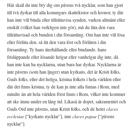
Här skall du inte bry dig om påvens två nycklar, som han gjort
till två dyrkar till alla konungars skattekistor och kronor, ty där
han inte vill binda eller tillrättavisa synden, varken allmänt eller
enskilt (vilket han verkligen inte gör), må du låta den vara
tillrättavisad och bunden i din församling. Om han inte vill lösa
eller förlåta den, så låt den vara löst och förlåten i din
församling. Ty hans återhållande eller bindande, hans
frisläppande eller lösande helgar eller vanhelgar dig inte, då
han inte kan ha nycklarna, utan bara har dyrkar. Nycklarna är
inte påvens (som han ljuger) utan kyrkans, det är Kristi folks,
Guds folks, eller det heliga, kristna folkets i hela världen eller
där det finns kristna, ty de kan ju inte alla finnas i Rom, med
mindre än att hela världen först finns i Rom, vilket inte kommer
att ske ännu under en lång tid. Likaså är dopet, sakramentet och
Guds Ord inte påvens, utan Kristi folks, och de heter
claves
ecclesiae
[”kyrkans nycklar”], inte
claves papae
[”påvens
nycklar”].