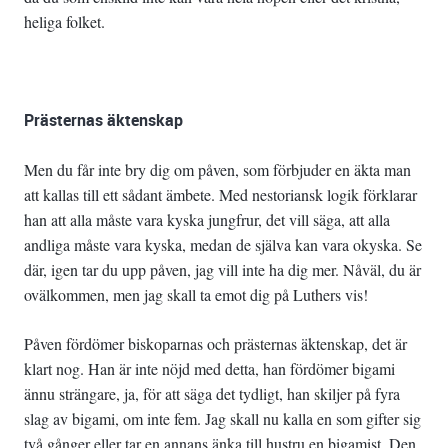
heliga folket.
Prästernas äktenskap
Men du får inte bry dig om påven, som förbjuder en äkta man
att kallas till ett sådant ämbete. Med nestoriansk logik förklarar
han att alla måste vara kyska jungfrur, det vill säga, att alla
andliga måste vara kyska, medan de själva kan vara okyska. Se
där, igen tar du upp påven, jag vill inte ha dig mer. Nåväl, du är
ovälkommen, men jag skall ta emot dig på Luthers vis!
Påven fördömer biskoparnas och prästernas äktenskap, det är
klart nog. Han är inte nöjd med detta, han fördömer bigami
ännu strängare, ja, för att säga det tydligt, han skiljer på fyra
slag av bigami, om inte fem. Jag skall nu kalla en som gifter sig
två gånger eller tar en annans änka till hustru en bigamist. Den