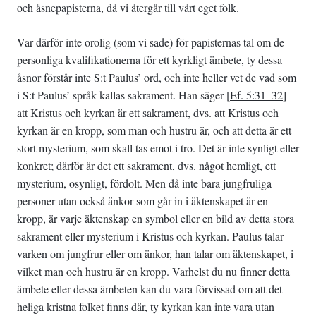
och åsnepapisterna, då vi återgår till vårt eget folk.
Var därför inte orolig (som vi sade) för papisternas tal om de
personliga kvalifikationerna för ett kyrkligt ämbete, ty dessa
åsnor förstår inte S:t Paulus’ ord, och inte heller vet de vad som
i S:t Paulus’ språk kallas sakrament. Han säger [
Ef. 5:31–32
]
att Kristus och kyrkan är ett sakrament, dvs. att Kristus och
kyrkan är en kropp, som man och hustru är, och att detta är ett
stort mysterium, som skall tas emot i tro. Det är inte synligt eller
konkret; därför är det ett sakrament, dvs. något hemligt, ett
mysterium, osynligt, fördolt. Men då inte bara jungfruliga
personer utan också änkor som går in i äktenskapet är en
kropp, är varje äktenskap en symbol eller en bild av detta stora
sakrament eller mysterium i Kristus och kyrkan. Paulus talar
varken om jungfrur eller om änkor, han talar om äktenskapet, i
vilket man och hustru är en kropp. Varhelst du nu finner detta
ämbete eller dessa ämbeten kan du vara förvissad om att det
heliga kristna folket finns där, ty kyrkan kan inte vara utan