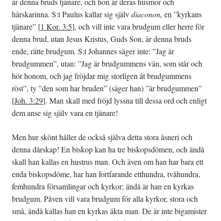
är denna bruds tjänare, och hon är deras husmor och
härskarinna. S:t Paulus kallar sig själv
diaconon,
en ”kyrkans
tjänare” [
1 Kor. 3:5
], och vill inte vara brudgum eller herre för
denna brud, utan Jesus Kristus, Guds Son, är denna bruds
ende, rätte brudgum. S:t Johannes säger inte: ”Jag är
brudgummen”, utan: ”Jag är brudgummens vän, som står och
hör honom, och jag fröjdar mig storligen åt brudgummens
röst”, ty ”den som har bruden” (säger han) ”är brudgummen”
[
Joh. 3:29
]. Man skall med fröjd lyssna till dessa ord och enligt
dem anse sig själv vara en tjänare!
Men hur skönt håller de också själva detta stora åsneri och
denna dårskap! En biskop kan ha tre biskopsdömen, och ändå
skall han kallas en hustrus man. Och även om han har bara ett
enda biskopsdöme, har han fortfarande etthundra, tvåhundra,
femhundra församlingar och kyrkor; ändå är han en kyrkas
brudgum. Påven vill vara brudgum för alla kyrkor, stora och
små, ändå kallas han en kyrkas äkta man. De är inte bigamister