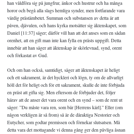
han våldföra sig på jungfrur, änkor och hustrur och ha många
horor och begå alla slags hemliga synder, men fortfarande vara
värdig prästämbetet. Summan och substansen av detta är att
påven, djävulen, och hans kyrka motsätter sig äktenskapet, som
Daniel [11:37] säger; därför vill han att det anses som en sådan
orenhet, att en gift man inte kan fylla en prästs uppgift. Detta
innebär att han säger att äktenskap är skörlevnad, synd, orent
och förkastat av Gud.
Och om han också, samtidigt, säger att äktenskapet är heligt
och ett sakrament, är det hyckleri och lögn, ty om de allvarligt
höll det för heligt och för ett sakrament, skulle de inte förbjuda
en präst att gifta sig. Men eftersom de förbjuder det, följer
härav att de anser det vara orent och en synd – som de rent ut
säger: ”Du måste vara ren, som bär [Herrens kärl].” Eller (om
någon verkligen är så from) så är de dåraktiga Nestorier och
Eutycher, som godtar premissen och förnekar slutsatsen. Må
detta vara det mottagande vi denna gång ger den påvliga åsnan