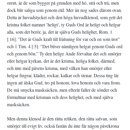
orent, är de som bygger på grunden med hö, strå och trä, men
dock blir saliga som genom eld. Mer än nog sades därom ovan.
Detta är huvudstycket och den höga huvudklenod, som gett det
kristna folket namnet ’heligt’, ty Guds Ord är heligt och helgar
alla, som det berör, ja, det är själva Guds helighet, Rom. 1
[:16]: ”Det är Guds kraft till frälsning för var och en som tror”
och 1 Tim. 4 [:5]: ”Det bliver nämligen helgat genom Guds ord
och genom bön.” Ty den helige Ande förvaltar det och smörjer
eller helgar kyrkan, det är det kristna, heliga folket, därmed,
och inte med påvens krisma, med vilken han smörjer eller
helgar fingrar, kläder, rockar, kalkar och stenar. Dessa ting lär
ingen att älska Gud, tro på honom, lova honom och vara from.
De må smycka masksäcken, men efteråt faller de sönder och
förmultnar med krisman och dess helighet, och med själva
masksäcken.
Men denna klenod är den rätta reliken, den rätta salvan, som
smörjer till evigt liv, också fastän du inte får någon påvekrona