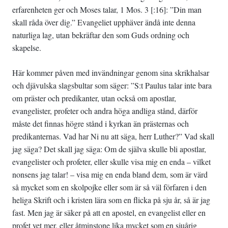
erfarenheten ger och Moses talar, 1 Mos. 3 [:16]: ”Din man
skall råda över dig.” Evangeliet upphäver ändå inte denna
naturliga lag, utan bekräftar den som Guds ordning och
skapelse.
Här kommer påven med invändningar genom sina skrikhalsar
och djävulska slagsbultar som säger: ”S:t Paulus talar inte bara
om präster och predikanter, utan också om apostlar,
evangelister, profeter och andra höga andliga stånd, därför
måste det finnas högre stånd i kyrkan än prästernas och
predikanternas. Vad har Ni nu att säga, herr Luther?” Vad skall
jag säga? Det skall jag säga: Om de själva skulle bli apostlar,
evangelister och profeter, eller skulle visa mig en enda – vilket
nonsens jag talar! – visa mig en enda bland dem, som är värd
så mycket som en skolpojke eller som är så väl förfaren i den
heliga Skrift och i kristen lära som en flicka på sju år, så är jag
fast. Men jag är säker på att en apostel, en evangelist eller en
profet vet mer, eller åtminstone lika mycket som en sjuårig