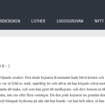
RDIEBOKEN
LUTHER
LOGOSGRUVAN
NYTT
l II – 2
v följande orsaker: Den ärade kejsaren Konstantin hade blivit kristen och
n var så fylld av stark, uppriktig tro och allvar att han krigade också mot
stantia till maka, och som han gjort till medkejsare, och drev honom ur ri
stna, inte ens efter flera varningar. Då den gode kejsaren nu grundat de
, och främjade kyrkorna på alla sätt han kunde, var han helt säker, så han