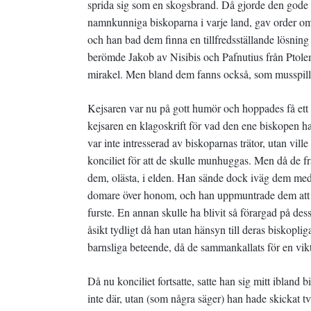
sprida sig som en skogsbrand. Då gjorde den gode k
namnkunniga biskoparna i varje land, gav order om 
och han bad dem finna en tillfredsställande lösnin
berömde Jakob av Nisibis och Pafnutius från Ptolema
mirakel. Men bland dem fanns också, som musspillni
Kejsaren var nu på gott humör och hoppades få ett
kejsaren en klagoskrift för vad den ene biskopen 
var inte intresserad av biskoparnas trätor, utan vil
konciliet för att de skulle munhuggas. Men då de 
dem, olästa, i elden. Han sände dock iväg dem med
domare över honom, och han uppmuntrade dem att ta 
furste. En annan skulle ha blivit så förargad på dess
åsikt tydligt då han utan hänsyn till deras biskop
barnsliga beteende, då de sammankallats för en vikt
Då nu konciliet fortsatte, satte han sig mitt ibland
inte där, utan (som några säger) han hade skickat t