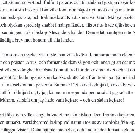
ll ett sådant rättvist och fridfullt paradis och till sådana lyckliga dagar 
dria, mot sin biskop. Han ville föra fram något nytt mot den gamla tron
sin biskops lära, och förklarade att Kristus inte var Gud. Många präste
ch olyckan spred sig snabbt i många länder, tills Arius hade djärvheten
ör sanningens sak i biskop Alexanders händer. Denne lät nämligen inte 
dliga brev mot honom till alla länder.
 han som en mycket vis furste, han ville kväva flammorna innan elden 
r och prästen Arius, och förmanade dem så gott och innerligt att det int
d vilken svårighet han åstadkommit fred för de kristna i riket och att o
or anstöt för hedningarna som kanske skulle falla från tron igen (som då 
 att marschera mot perserna. Summa: Det var ett ödmjukt, kristet brev, s
t alltför ödmjukt ut, ty jag känner min egen råa penna så att jag vet att e
äckhorn, särskilt om jag hade varit kejsare – och en sådan kejsare!
tort följe, och ville stånga huvudet mot sin biskop. Den fromme kejsaren
d, en utmärkt, världsberömd biskop vid namn Hosius av Cordobá från Sp
t bilägga tvisten. Detta hjälpte inte heller, och under tiden fortsatte elden 