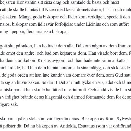
ejsaren Konstantin sitt sista drag och samlade de bästa och mest
att de skulle hämtas till Nicea med kejsardömets åsnor, hästar och mul
g på saken. Många goda biskopar och fäder kom verkligen, speciellt den
ios, biskopar som lidit svår förföljelse under Licinius och som utfört
ng i peppar, flera arianska biskopar.
 gott slut på saken, han hedrade dem alla. Då kom några av dem fram o
hade emot den andre, och bad om kejsarens dom. Han visade bort dem, f
le ha denna artikel om Kristus avgjord, och han hade inte sammankallat
framhärdade, bad han dem hämta honom alla sina inlägg, och så kastade
 de goda orden att han inte kunde vara domare över dem, som Gud satt t
sig an huvudsaken. Se där! I Det är i mitt tycke en vis, ädel och tålm
a biskopar att han skulle ha fått ett raseriutbrott. Och ändå visade han s
liga värdighet brände deras klagomål och därmed förmanade dem för dera
igare sak.
 biskoparna på en stol, som var lägre än deras. Biskopen av Rom, Sylveste
vå präster dit. Då nu biskopen av Antiokia, Esutatius (som var ordförand