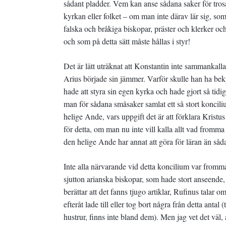
sådant pladder. Vem kan anse sådana saker för tros
kyrkan eller folket – om man inte därav lär sig, som
falska och bråkiga biskopar, präster och klerker oc
och som på detta sätt måste hållas i styr!
Det är lätt uträknat att Konstantin inte sammankalla
Arius började sin jämmer. Varför skulle han ha bekym
hade att styra sin egen kyrka och hade gjort så tidig
man för sådana småsaker samlat ett så stort konciliu
helige Ande, vars uppgift det är att förklara Kristus
för detta, om man nu inte vill kalla allt vad fromm
den helige Ande har annat att göra för läran än såd
Inte alla närvarande vid detta koncilium var fromma
sjutton arianska biskopar, som hade stort anseende
berättar att det fanns tjugo artiklar, Rufinus talar
efteråt lade till eller tog bort några från detta anta
hustrur, finns inte bland dem). Men jag vet det väl, 