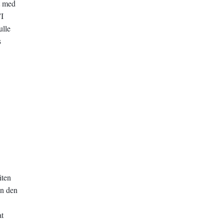
lt med
”I
ulle
s
iten
ån den
at