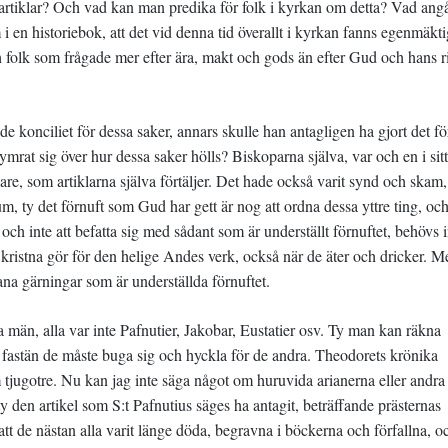
artiklar? Och vad kan man predika för folk i kyrkan om detta? Vad angå
 i en historiebok, att det vid denna tid överallt i kyrkan fanns egenmäkti
h folk som frågade mer efter ära, makt och gods än efter Gud och hans r
de konciliet för dessa saker, annars skulle han antagligen ha gjort det fö
rat sig över hur dessa saker hölls? Biskoparna själva, var och en i sitt 
are, som artiklarna själva förtäljer. Det hade också varit synd och skam, 
m, ty det förnuft som Gud har gett är nog att ordna dessa yttre ting, oc
 och inte att befatta sig med sådant som är underställt förnuftet, behövs i
a kristna gör för den helige Andes verk, också när de äter och dricker. M
ana gärningar som är underställda förnuftet.
 män, alla var inte Pafnutier, Jakobar, Eustatier osv. Ty man kan räkna
, fastän de måste buga sig och hyckla för de andra. Theodorets krönika
 om tjugotre. Nu kan jag inte säga något om huruvida arianerna eller andra
l (ty den artikel som S:t Pafnutius säges ha antagit, beträffande prästernas
att de nästan alla varit länge döda, begravna i böckerna och förfallna, o