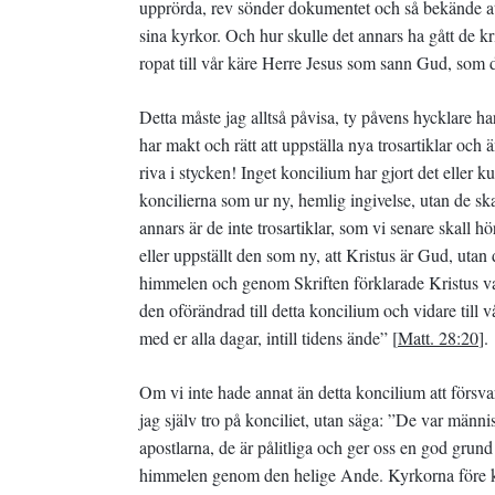
upprörda, rev sönder dokumentet och så bekände att
sina kyrkor. Och hur skulle det annars ha gått de kr
ropat till vår käre Herre Jesus som sann Gud, som d
Detta måste jag alltså påvisa, ty påvens hycklare har
har makt och rätt att uppställa nya trosartiklar och
riva i stycken! Inget koncilium har gjort det eller k
koncilierna som ur ny, hemlig ingivelse, utan de s
annars är de inte trosartiklar, som vi senare skall 
eller uppställt den som ny, att Kristus är Gud, uta
himmelen och genom Skriften förklarade Kristus va
den oförändrad till detta koncilium och vidare till v
med er alla dagar, intill tidens ände” [
Matt. 28:20
].
Om vi inte hade annat än detta koncilium att försvara
jag själv tro på konciliet, utan säga: ”De var männ
apostlarna, de är pålitliga och ger oss en god grund
himmelen genom den helige Ande. Kyrkorna före kon