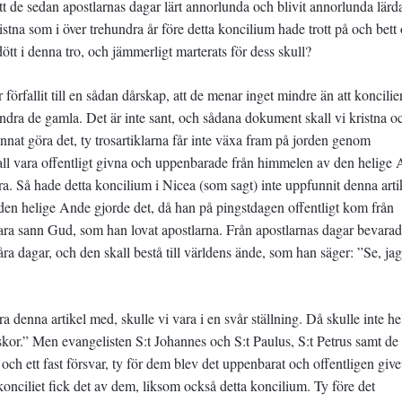
 de sedan apostlarnas dagar lärt annorlunda och blivit annorlunda lärda
istna som i över trehundra år före detta koncilium hade trott på och bett
ött i denna tro, och jämmerligt marterats för dess skull?
 förfallit till en sådan dårskap, att de menar inget mindre än att koncilie
 ändra de gamla. Det är inte sant, och sådana dokument skall vi kristna o
unnat göra det, ty trosartiklarna får inte växa fram på jorden genom
kall vara offentligt givna och uppenbarade från himmelen av den helige
höra. Så hade detta koncilium i Nicea (som sagt) inte uppfunnit denna arti
n den helige Ande gjorde det, då han på pingstdagen offentligt kom från
ra sann Gud, som han lovat apostlarna. Från apostlarnas dagar bevarad
åra dagar, och den skall bestå till världens ände, som han säger: ”Se, jag
 denna artikel med, skulle vi vara i en svår ställning. Då skulle inte he
iskor.” Men evangelisten S:t Johannes och S:t Paulus, S:t Petrus samt de
 och ett fast försvar, ty för dem blev det uppenbarat och offentligen give
ciliet fick det av dem, liksom också detta koncilium. Ty före det