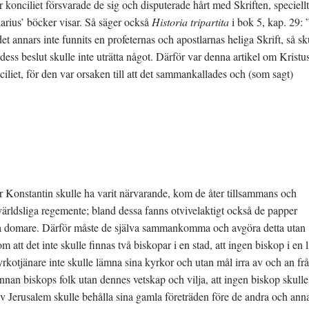
r konciliet försvarade de sig och disputerade hårt med Skriften, speciel
arius’ böcker visar. Så säger också
Historia tripartita
i bok 5, kap. 29: 
t annars inte funnits en profeternas och apostlarnas heliga Skrift, så sk
ess beslut skulle inte uträtta något. Därför var denna artikel om Kristu
iliet, för den var orsaken till att det sammankallades och (som sagt)
ar Konstantin skulle ha varit närvarande, kom de åter tillsammans och
världsliga regemente; bland dessa fanns otvivelaktigt också de papper
vara domare. Därför måste de själva sammankomma och avgöra detta utan
 att det inte skulle finnas två biskopar i en stad, att ingen biskop i en l
r kyrkotjänare inte skulle lämna sina kyrkor och utan mål irra av och an fr
annan biskops folk utan dennes vetskap och vilja, att ingen biskop skulle
av Jerusalem skulle behålla sina gamla företräden före de andra och ann