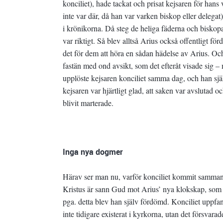
konciliet), hade tackat och prisat kejsaren för hans 
inte var där, då han var varken biskop eller delega
i krönikorna. Då steg de heliga fäderna och biskoparn
var riktigt. Så blev alltså Arius också offentligt fö
det för dem att höra en sådan hädelse av Arius. O
fastän med ond avsikt, som det efteråt visade sig 
upplöste kejsaren konciliet samma dag, och han sjä
kejsaren var hjärtligt glad, att saken var avslutad
blivit marterade.
Inga nya dogmer
Härav ser man nu, varför konciliet kommit samman o
Kristus är sann Gud mot Arius’ nya klokskap, som på
pga. detta blev han själv fördömd. Konciliet uppfa
inte tidigare existerat i kyrkorna, utan det försvara