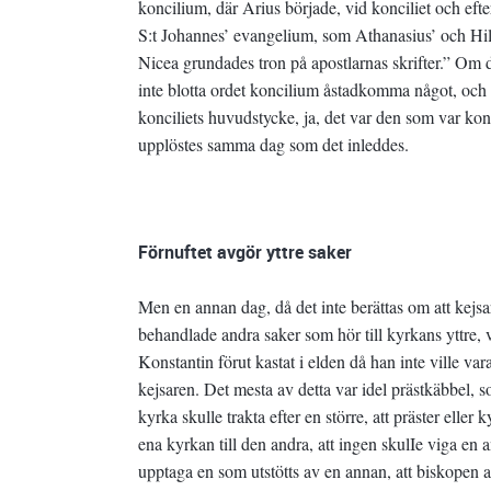
koncilium, där Arius började, vid konciliet och efte
S:t Johannes’ evangelium, som Athanasius’ och Hil
Nicea grundades tron på apostlarnas skrifter.” Om de
inte blotta ordet koncilium åstadkomma något, och d
konciliets huvudstycke, ja, det var den som var konc
upplöstes samma dag som det inleddes.
Förnuftet avgör yttre saker
Men en annan dag, då det inte berättas om att kejs
behandlade andra saker som hör till kyrkans yttre, 
Konstantin förut kastat i elden då han inte ville 
kejsaren. Det mesta av detta var idel prästkäbbel, som
kyrka skulle trakta efter en större, att präster elle
ena kyrkan till den andra, att ingen skulIe viga en 
upptaga en som utstötts av en annan, att biskopen 