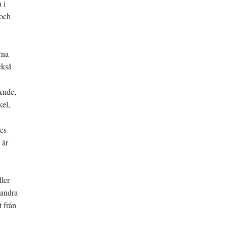
 i
 och
rna
ckså
 Ande,
kel,
es
 är
ller
 andra
t från