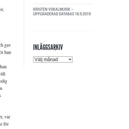
or,
KRISTEN VOKALMUSIK –
UPPGRADERAD DATABAS
18.9.2019
ch gav
INLÄGGSARKIV
ör han
Inläggsarkiv
 han
ill
odig
in
s
r, var
e för