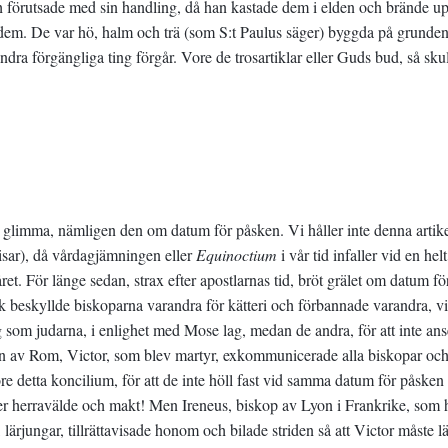
 förutsade med sin handling, då han kastade dem i elden och brände u
 dem. De var hö, halm och trä (som S:t Paulus säger) byggda på grunden
dra förgängliga ting förgår. Vore de trosartiklar eller Guds bud, så sku
tt glimma, nämligen den om datum för påsken. Vi håller inte denna artike
isar), då vårdagjämningen eller
Equinoctium
i vår tid infaller vid en helt
året. För länge sedan, strax efter apostlarnas tid, bröt grälet om datum fö
k beskyllde biskoparna varandra för kätteri och förbannade varandra, vi
som judarna, i enlighet med Mose lag, medan de andra, för att inte ans
pen av Rom, Victor, som blev martyr, exkommunicerade alla biskopar oc
öre detta koncilium, för att de inte höll fast vid samma datum för påske
fter herravälde och makt! Men Ireneus, biskop av Lyon i Frankrike, som
lärjungar, tillrättavisade honom och bilade striden så att Victor måste 