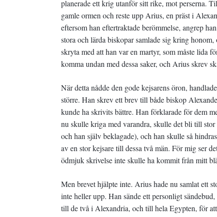
planerade ett krig utanför sitt rike, mot perserna. Ti
gamle ormen och reste upp Arius, en präst i Alexan
eftersom han eftertraktade berömmelse, angrep han 
stora och lärda biskopar samlade sig kring honom, o
skryta med att han var en martyr, som måste lida f
komma undan med dessa saker, och Arius skrev skän
När detta nådde den gode kejsarens öron, handlade
större. Han skrev ett brev till både biskop Alexande
kunde ha skrivits bättre. Han förklarade för dem me
nu skulle kriga med varandra, skulle det bli till st
och han själv beklagade), och han skulle så hindras
av en stor kejsare till dessa två män. För mig ser de
ödmjuk skrivelse inte skulle ha kommit från mitt bl
Men brevet hjälpte inte. Arius hade nu samlat ett s
inte heller upp. Han sände ett personligt sändebu
till de två i Alexandria, och till hela Egypten, för at