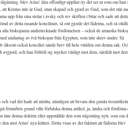
välgärning, blev Arius’ lära offentligt uppläst (ty det ser ut som om han 
t), att Kristus inte är Gud, utan skapad och gjord av Gud, som det står 
a upp från sina stolar i avsky och rev skriften i bitar och sade att detta
rdömd av detta rasande koncilium, så ont gjorde det fäderna, och så olidli
ch alla biskoparna undertecknade fördömelsen – också de arianska bisko
– med undantag av två biskopar från Egypten, som inte skrev under. Så
lv liksom också konciliet sände brev till hela världen om denna sak. Oc
 och avgjord, och han förhöll sig mycket vänligt mot dem, särskilt mot d
ch vad det hade att uträtta, nämligen att bevara den gamla trosartikeln
 förnuftets grund ville förfalska denna artikel, ja, ändra och fördöma 
nn inte denna doktrin eller uppställde den som någonting nytt, som om 
de den mot Arius’ nya kätteri. Detta visas av det faktum att fäderna blev