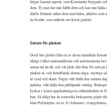
längre kunnat uppstå, som Konstantin betygade och
dem. Ty man har inte hållit dem och kan inte hålla
därför förtärde elden dem med tiden, alldeles som an
ha bestått, som artikeln om Kristi gudom.
Datum för påsken
Dock har glöden från en av dessa träartiklar fortsa
riktigt (vilket matematikerna och astronomerna bev
annan tid än då, och vår påsk ofta firas för sent på 
påsken ut, och beträffande denna ringa, onyttiga sa
är synd och skam. Några ville hålla den samma dag 
judiska, ville hålla den påföljande söndag. Bisko
kyrkor i Asien uppskattningsvis etthundraåttio år f
han. Så tidigt har de romerska biskoparna gripit e
känt Polykarpus, en av S:t Johannes, evangelistens, 