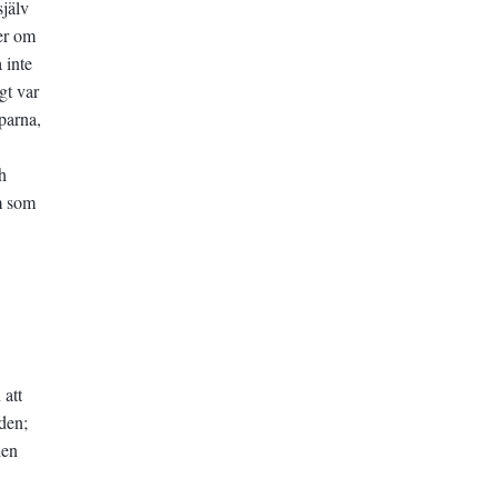
själv
mer om
 inte
gt var
parna,
h
em som
 att
den;
den