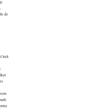
pp
,
lle de
l helt
r
lket
es
h
n som
 hade
lämna