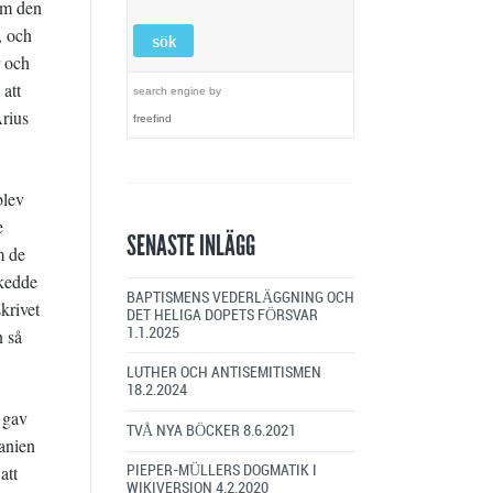
kom den
, och
r och
 att
search engine
by
Arius
freefind
blev
e
SENASTE INLÄGG
m de
skedde
BAPTISMENS VEDERLÄGGNING OCH
krivet
DET HELIGA DOPETS FÖRSVAR
1.1.2025
n så
LUTHER OCH ANTISEMITISMEN
18.2.2024
 gav
TVÅ NYA BÖCKER
8.6.2021
anien
att
PIEPER-MÜLLERS DOGMATIK I
WIKIVERSION
4.2.2020