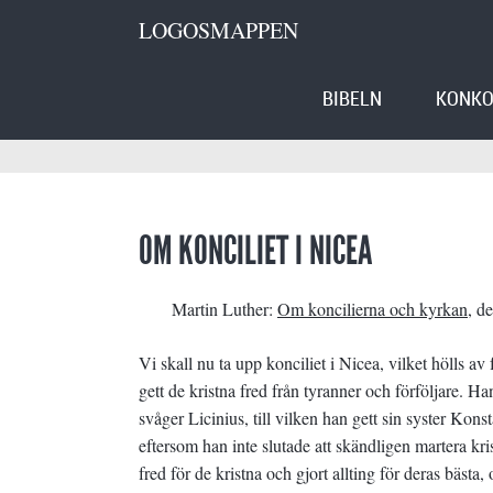
LOGOSMAPPEN
BIBELN
KONKO
OM KONCILIET I NICEA
Martin Luther:
Om koncilierna och kyrkan
, de
Vi skall nu ta upp konciliet i Nicea, vilket hölls a
gett de kristna fred från tyranner och förföljare. Ha
svåger Licinius, till vilken han gett sin syster Kon
eftersom han inte slutade att skändligen martera kri
fred för de kristna och gjort allting för deras bästa