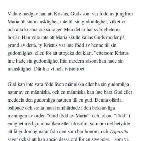
Vidare medgav han att Kristus, Guds son, var född av jungfrun
Maria till sin mänsklighet, inte till sin gudomlighet, vilket vi
och alla kristna också säger. Men det är här svårigheterna
börjar: Han ville inte att Maria skulle kallas Guds moder på
grund av detta, ty Kristus var inte född av henne till sin
gudomlighet, eller, för att uttrycka det klart, ”eftersom Kristus
inte hade sin gudomlighet från modern såsom han hade sin
mänsklighet. Där har vi hela tvistefröet:
Gud kan inte vara född även människa eller ha sin gudomliga
natur av en människa, och en människa kan inte bära Gud eller
meddela den gudomliga naturen till en gud. Denna olärda,
oslipade och stolta man framhärdade i den bokstavliga
meningen av orden ”Gud född av Maria”, och tolkad ”född” i
enlighet med grammatiken eller filosofin, som om det betydde
att få gudomlig natur från den som bar honom, och
Tripartita
säger också att han ansåg dessa ord för en styggelse – som vi,