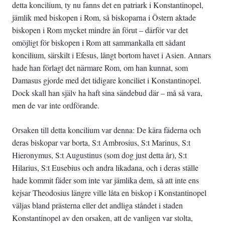
detta koncilium, ty nu fanns det en patriark i Konstantinopel,
jämlik med biskopen i Rom, så biskoparna i Östern aktade
biskopen i Rom mycket mindre än förut – därför var det
omöjligt för biskopen i Rom att sammankalla ett sådant
koncilium, särskilt i Efesus, långt bortom havet i Asien. Annars
hade han förlagt det närmare Rom, om han kunnat, som
Damasus gjorde med det tidigare konciliet i Konstantinopel.
Dock skall han själv ha haft sina sändebud där – må så vara,
men de var inte ordförande.
Orsaken till detta koncilium var denna: De kära fäderna och
deras biskopar var borta, S:t Ambrosius, S:t Marinus, S:t
Hieronymus, S:t Augustinus (som dog just detta år), S:t
Hilarius, S:t Eusebius och andra likadana, och i deras ställe
hade kommit fäder som inte var jämlika dem, så att inte ens
kejsar Theodosius längre ville låta en biskop i Konstantinopel
väljas bland prästerna eller det andliga ståndet i staden
Konstantinopel av den orsaken, att de vanligen var stolta,