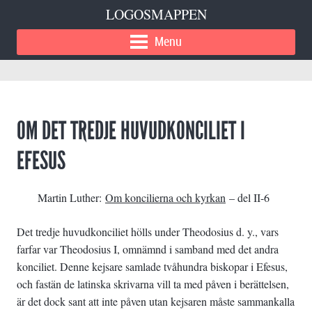
LOGOSMAPPEN
Menu
OM DET TREDJE HUVUDKONCILIET I
EFESUS
Martin Luther:
Om koncilierna och kyrkan
– del II-6
Det tredje huvudkonciliet hölls under Theodosius d. y., vars
farfar var Theodosius I, omnämnd i samband med det andra
konciliet. Denne kejsare samlade tvåhundra biskopar i Efesus,
och fastän de latinska skrivarna vill ta med påven i berättelsen,
är det dock sant att inte påven utan kejsaren måste sammankalla