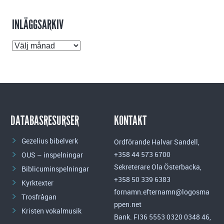
INLÄGGSARKIV
Inläggsarkiv
DATABASRESURSER
KONTAKT
Gezelius bibelverk
Ordförande Halvar Sandell,
+358 44 573 6700
OUS – inspelningar
Sekreterare Ola Österbacka,
Biblicuminspelningar
+358 50 339 6383
Kyrktexter
fornamn.efternamn@logosma
Trosfrågan
ppen.net
Kristen vokalmusik
Bank. FI36 5553 0320 0348 46,