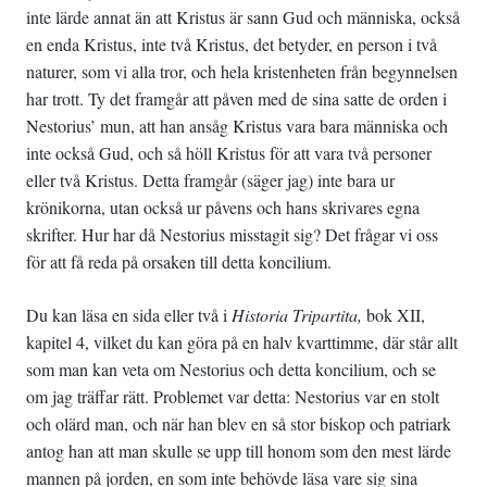
inte lärde annat än att Kristus är sann Gud och människa, också
en enda Kristus, inte två Kristus, det betyder, en person i två
naturer, som vi alla tror, och hela kristenheten från begynnelsen
har trott. Ty det framgår att påven med de sina satte de orden i
Nestorius’ mun, att han ansåg Kristus vara bara människa och
inte också Gud, och så höll Kristus för att vara två personer
eller två Kristus. Detta framgår (säger jag) inte bara ur
krönikorna, utan också ur påvens och hans skrivares egna
skrifter. Hur har då Nestorius misstagit sig? Det frågar vi oss
för att få reda på orsaken till detta koncilium.
Du kan läsa en sida eller två i
Historia Tripartita,
bok XII,
kapitel 4, vilket du kan göra på en halv kvarttimme, där står allt
som man kan veta om Nestorius och detta koncilium, och se
om jag träffar rätt. Problemet var detta: Nestorius var en stolt
och olärd man, och när han blev en så stor biskop och patriark
antog han att man skulle se upp till honom som den mest lärde
mannen på jorden, en som inte behövde läsa vare sig sina