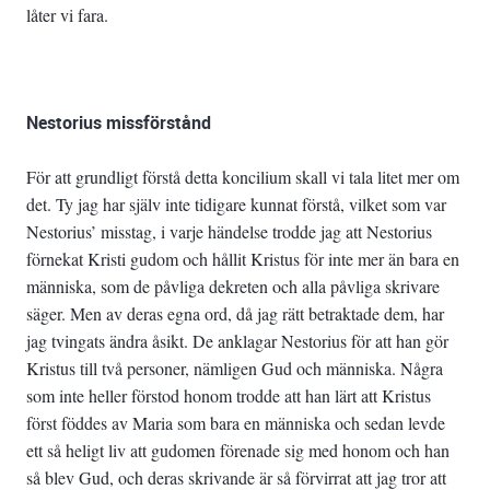
låter vi fara.
Nestorius missförstånd
För att grundligt förstå detta koncilium skall vi tala litet mer om
det. Ty jag har själv inte tidigare kunnat förstå, vilket som var
Nestorius’ misstag, i varje händelse trodde jag att Nestorius
förnekat Kristi gudom och hållit Kristus för inte mer än bara en
människa, som de påvliga dekreten och alla påvliga skrivare
säger. Men av deras egna ord, då jag rätt betraktade dem, har
jag tvingats ändra åsikt. De anklagar Nestorius för att han gör
Kristus till två personer, nämligen Gud och människa. Några
som inte heller förstod honom trodde att han lärt att Kristus
först föddes av Maria som bara en människa och sedan levde
ett så heligt liv att gudomen förenade sig med honom och han
så blev Gud, och deras skrivande är så förvirrat att jag tror att