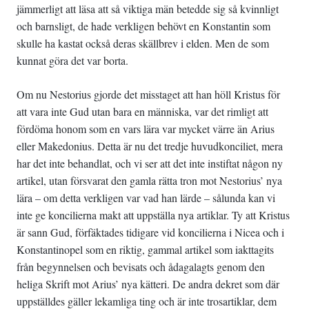
jämmerligt att läsa att så viktiga män betedde sig så kvinnligt
och barnsligt, de hade verkligen behövt en Konstantin som
skulle ha kastat också deras skällbrev i elden. Men de som
kunnat göra det var borta.
Om nu Nestorius gjorde det misstaget att han höll Kristus för
att vara inte Gud utan bara en människa, var det rimligt att
fördöma honom som en vars lära var mycket värre än Arius
eller Makedonius. Detta är nu det tredje huvudkonciliet, mera
har det inte behandlat, och vi ser att det inte instiftat någon ny
artikel, utan försvarat den gamla rätta tron mot Nestorius’ nya
lära – om detta verkligen var vad han lärde – sålunda kan vi
inte ge koncilierna makt att uppställa nya artiklar. Ty att Kristus
är sann Gud, förfäktades tidigare vid koncilierna i Nicea och i
Konstantinopel som en riktig, gammal artikel som iakttagits
från begynnelsen och bevisats och ådagalagts genom den
heliga Skrift mot Arius’ nya kätteri. De andra dekret som där
uppställdes gäller lekamliga ting och är inte trosartiklar, dem