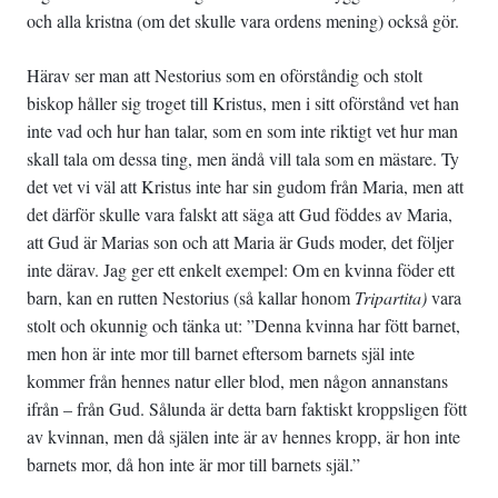
och alla kristna (om det skulle vara ordens mening) också gör.
Härav ser man att Nestorius som en oförståndig och stolt
biskop håller sig troget till Kristus, men i sitt oförstånd vet han
inte vad och hur han talar, som en som inte riktigt vet hur man
skall tala om dessa ting, men ändå vill tala som en mästare. Ty
det vet vi väl att Kristus inte har sin gudom från Maria, men att
det därför skulle vara falskt att säga att Gud föddes av Maria,
att Gud är Marias son och att Maria är Guds moder, det följer
inte därav. Jag ger ett enkelt exempel: Om en kvinna föder ett
barn, kan en rutten Nestorius (så kallar honom
Tripartita)
vara
stolt och okunnig och tänka ut: ”Denna kvinna har fött barnet,
men hon är inte mor till barnet eftersom barnets själ inte
kommer från hennes natur eller blod, men någon annanstans
ifrån – från Gud. Sålunda är detta barn faktiskt kroppsligen fött
av kvinnan, men då själen inte är av hennes kropp, är hon inte
barnets mor, då hon inte är mor till barnets själ.”