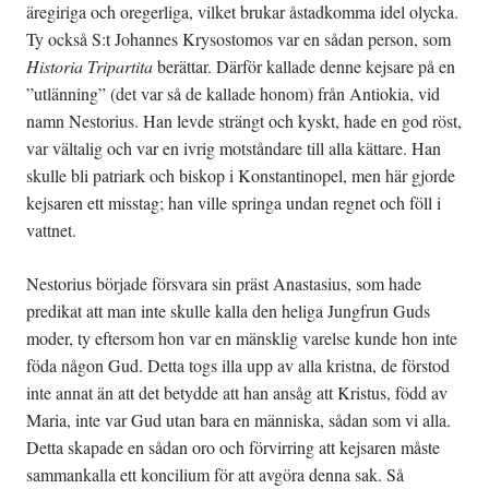
äregiriga och oregerliga, vilket brukar åstadkomma idel olycka.
Ty också S:t Johannes Krysostomos var en sådan person, som
Historia Tripartita
berättar. Därför kallade denne kejsare på en
”utlänning” (det var så de kallade honom) från Antiokia, vid
namn Nestorius. Han levde strängt och kyskt, hade en god röst,
var vältalig och var en ivrig motståndare till alla kättare. Han
skulle bli patriark och biskop i Konstantinopel, men här gjorde
kejsaren ett misstag; han ville springa undan regnet och föll i
vattnet.
Nestorius började försvara sin präst Anastasius, som hade
predikat att man inte skulle kalla den heliga Jungfrun Guds
moder, ty eftersom hon var en mänsklig varelse kunde hon inte
föda någon Gud. Detta togs illa upp av alla kristna, de förstod
inte annat än att det betydde att han ansåg att Kristus, född av
Maria, inte var Gud utan bara en människa, sådan som vi alla.
Detta skapade en sådan oro och förvirring att kejsaren måste
sammankalla ett koncilium för att avgöra denna sak. Så