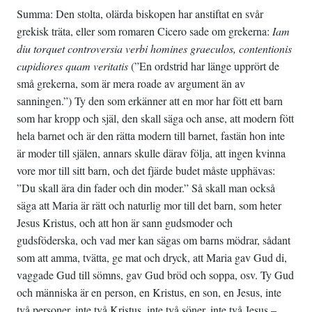
Summa: Den stolta, olärda biskopen har anstiftat en svår
grekisk träta, eller som romaren Cicero sade om grekerna:
Iam
diu torquet controversia verbi homines graeculos, contentionis
cupidiores quam veritatis
(”En ordstrid har länge upprört de
små grekerna, som är mera roade av argument än av
sanningen.”) Ty den som erkänner att en mor har fött ett barn
som har kropp och själ, den skall säga och anse, att modern fött
hela barnet och är den rätta modern till barnet, fastän hon inte
är moder till själen, annars skulle därav följa, att ingen kvinna
vore mor till sitt barn, och det fjärde budet måste upphävas:
”Du skall ära din fader och din moder.” Så skall man också
säga att Maria är rätt och naturlig mor till det barn, som heter
Jesus Kristus, och att hon är sann gudsmoder och
gudsföderska, och vad mer kan sägas om barns mödrar, sådant
som att amma, tvätta, ge mat och dryck, att Maria gav Gud di,
vaggade Gud till sömns, gav Gud bröd och soppa, osv. Ty Gud
och människa är en person, en Kristus, en son, en Jesus, inte
två personer, inte två Kristus, inte två söner, inte två Jesus –