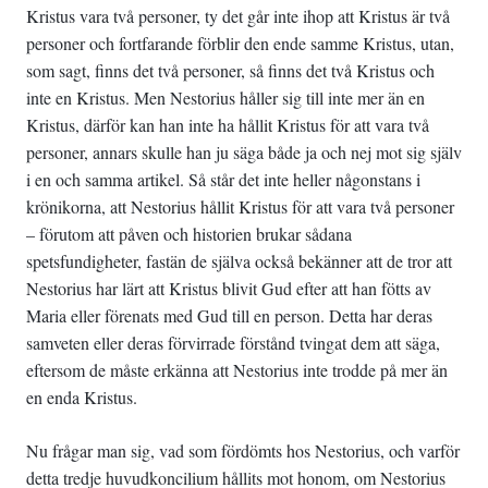
Kristus vara två personer, ty det går inte ihop att Kristus är två
personer och fortfarande förblir den ende samme Kristus, utan,
som sagt, finns det två personer, så finns det två Kristus och
inte en Kristus. Men Nestorius håller sig till inte mer än en
Kristus, därför kan han inte ha hållit Kristus för att vara två
personer, annars skulle han ju säga både ja och nej mot sig själv
i en och samma artikel. Så står det inte heller någonstans i
krönikorna, att Nestorius hållit Kristus för att vara två personer
– förutom att påven och historien brukar sådana
spetsfundigheter, fastän de själva också bekänner att de tror att
Nestorius har lärt att Kristus blivit Gud efter att han fötts av
Maria eller förenats med Gud till en person. Detta har deras
samveten eller deras förvirrade förstånd tvingat dem att säga,
eftersom de måste erkänna att Nestorius inte trodde på mer än
en enda Kristus.
Nu frågar man sig, vad som fördömts hos Nestorius, och varför
detta tredje huvudkoncilium hållits mot honom, om Nestorius