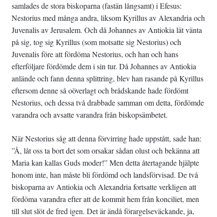
samlades de stora biskoparna (fastän långsamt) i Efesus:
Nestorius med många andra, liksom Kyrillus av Alexandria och
Juvenalis av Jerusalem. Och då Johannes av Antiokia lät vänta
på sig, tog sig Kyrillus (som motsatte sig Nestorius) och
Juvenalis före att fördöma Nestorius, och han och hans
efterföljare fördömde dem i sin tur. Då Johannes av Antiokia
anlände och fann denna splittring, blev han rasande på Kyrillus
eftersom denne så oöverlagt och brådskande hade fördömt
Nestorius, och dessa två drabbade samman om detta, fördömde
varandra och avsatte varandra från biskopsämbetet.
När Nestorius såg att denna förvirring hade uppstått, sade han:
”Å, låt oss ta bort det som orsakar sådan olust och bekänna att
Maria kan kallas Guds moder!” Men detta återtagande hjälpte
honom inte, han måste bli fördömd och landsförvisad. De två
biskoparna av Antiokia och Alexandria fortsatte verkligen att
fördöma varandra efter att de kommit hem från konciliet, men
till slut slöt de fred igen. Det är ändå förargelseväckande, ja,