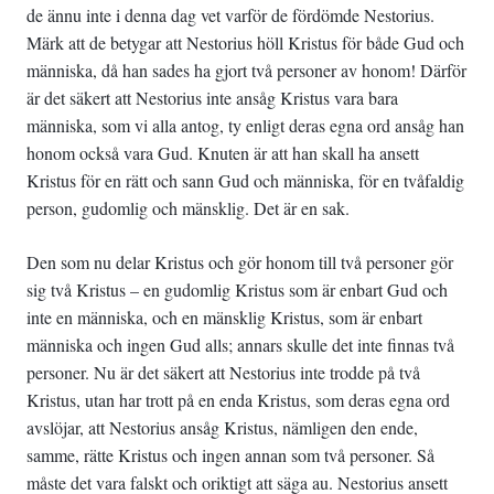
de ännu inte i denna dag vet varför de fördömde Nestorius.
Märk att de betygar att Nestorius höll Kristus för både Gud och
människa, då han sades ha gjort två personer av honom! Därför
är det säkert att Nestorius inte ansåg Kristus vara bara
människa, som vi alla antog, ty enligt deras egna ord ansåg han
honom också vara Gud. Knuten är att han skall ha ansett
Kristus för en rätt och sann Gud och människa, för en tvåfaldig
person, gudomlig och mänsklig. Det är en sak.
Den som nu delar Kristus och gör honom till två personer gör
sig två Kristus – en gudomlig Kristus som är enbart Gud och
inte en människa, och en mänsklig Kristus, som är enbart
människa och ingen Gud alls; annars skulle det inte finnas två
personer. Nu är det säkert att Nestorius inte trodde på två
Kristus, utan har trott på en enda Kristus, som deras egna ord
avslöjar, att Nestorius ansåg Kristus, nämligen den ende,
samme, rätte Kristus och ingen annan som två personer. Så
måste det vara falskt och oriktigt att säga au. Nestorius ansett