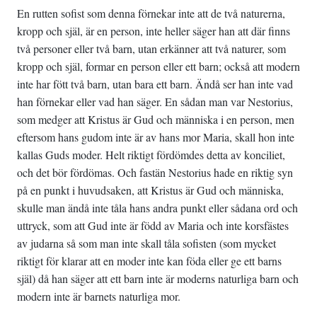
En rutten sofist som denna förnekar inte att de två naturerna,
kropp och själ, är en person, inte heller säger han att där finns
två personer eller två barn, utan erkänner att två naturer, som
kropp och själ, formar en person eller ett barn; också att modern
inte har fött två barn, utan bara ett barn. Ändå ser han inte vad
han förnekar eller vad han säger. En sådan man var Nestorius,
som medger att Kristus är Gud och människa i en person, men
eftersom hans gudom inte är av hans mor Maria, skall hon inte
kallas Guds moder. Helt riktigt fördömdes detta av konciliet,
och det bör fördömas. Och fastän Nestorius hade en riktig syn
på en punkt i huvudsaken, att Kristus är Gud och människa,
skulle man ändå inte tåla hans andra punkt eller sådana ord och
uttryck, som att Gud inte är född av Maria och inte korsfästes
av judarna så som man inte skall tåla sofisten (som mycket
riktigt för­ klarar att en moder inte kan föda eller ge ett barns
själ) då han säger att ett barn inte är moderns naturliga barn och
modern inte är barnets naturliga mor.