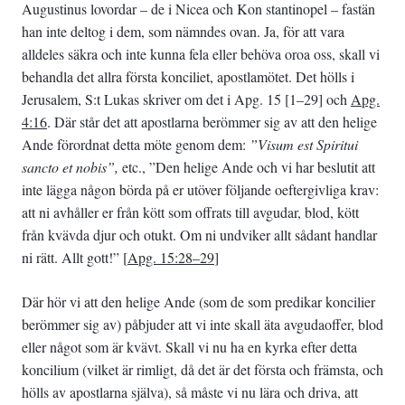
Augustinus lovordar – de i Nicea och Kon­ stantinopel – fastän
han inte deltog i dem, som nämndes ovan. Ja, för att vara
alldeles säkra och inte kunna fela eller behöva oroa oss, skall vi
behandla det allra första konciliet, apostlamötet. Det hölls i
Jerusalem, S:t Lukas skriver om det i Apg. 15 [1–29] och
Apg.
4:16
. Där står det att apostlarna berömmer sig av att den helige
Ande förordnat detta möte genom dem:
”Visum est Spiritui
sancto et nobis”,
etc., ”Den helige Ande och vi har beslutit att
inte lägga någon börda på er utöver följande oeftergivliga krav:
att ni avhåller er från kött som offrats till avgudar, blod, kött
från kvävda djur och otukt. Om ni undviker allt sådant handlar
ni rätt. Allt gott!” [
Apg. 15:28–29
]
Där hör vi att den helige Ande (som de som predikar koncilier
berömmer sig av) påbjuder att vi inte skall äta avgudaoffer, blod
eller något som är kvävt. Skall vi nu ha en kyrka efter detta
koncilium (vilket är rimligt, då det är det första och främsta, och
hölls av apostlarna själva), så måste vi nu lära och driva, att