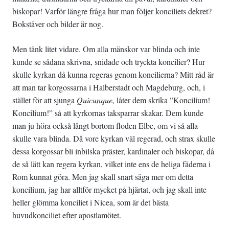
biskopar! Varför längre fråga hur man följer konciliets dekret?
Bokstäver och bilder är nog.
Men tänk litet vidare. Om alla mänskor var blinda och inte
kunde se sådana skrivna, snidade och tryckta koncilier? Hur
skulle kyrkan då kunna regeras genom koncilierna? Mitt råd är
att man tar korgossarna i Halberstadt och Magdeburg, och, i
stället för att sjunga
Quicunque,
låter dem skrika ”Koncilium!
Koncilium!” så att kyrkornas taksparrar skakar. Dem kunde
man ju höra också långt bortom floden Elbe, om vi så alla
skulle vara blinda. Då vore kyrkan väl regerad, och strax skulle
dessa korgossar bli inbilska präster, kardinaler och biskopar, då
de så lätt kan regera kyrkan, vilket inte ens de heliga fäderna i
Rom kunnat göra. Men jag skall snart säga mer om detta
koncilium, jag har alltför mycket på hjärtat, och jag skall inte
heller glömma konciliet i Nicea, som är det bästa
huvudkonciliet efter apostlamötet.