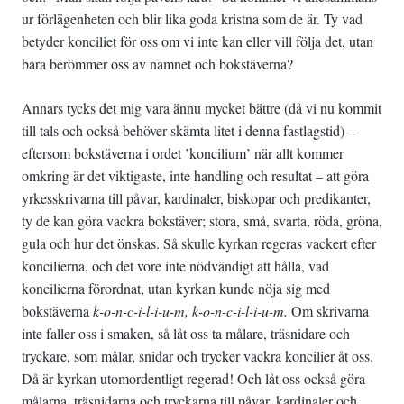
ur förlägenheten och blir lika goda kristna som de är. Ty vad
betyder konciliet för oss om vi inte kan eller vill följa det, utan
bara berömmer oss av namnet och bokstäverna?
Annars tycks det mig vara ännu mycket bättre (då vi nu kommit
till tals och också behöver skämta litet i denna fastlagstid) –
eftersom bokstäverna i ordet ’koncilium’ när allt kommer
omkring är det viktigaste, inte handling och resultat – att göra
yrkesskrivarna till påvar, kardinaler, biskopar och predikanter,
ty de kan göra vackra bokstäver; stora, små, svarta, röda, gröna,
gula och hur det önskas. Så skulle kyrkan regeras vackert efter
koncilierna, och det vore inte nödvändigt att hålla, vad
koncilierna förordnat, utan kyrkan kunde nöja sig med
bokstäverna
k-o-n-c-i-l-i-u-m, k-o-n­-c-i-l-i-u-m.
Om skrivarna
inte faller oss i smaken, så låt oss ta målare, träsnidare och
tryckare, som målar, snidar och trycker vackra koncilier åt oss.
Då är kyrkan utomordentligt regerad! Och låt oss också göra
målarna, träsnidarna och tryckarna till påvar, kardinaler och