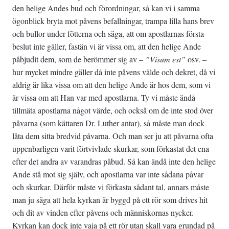
den helige Andes bud och förordningar, så kan vi i samma
ögonblick bryta mot påvens befallningar, trampa lilla hans brev
och bullor under fötterna och säga, att om apostlarnas första
beslut inte gäller, fastän vi är vissa om, att den helige Ande
påbjudit dem, som de berömmer sig av –
”Visum est”
osv. –
hur mycket mindre gäller då inte påvens välde och dekret, då vi
aldrig är lika vissa om att den helige Ande är hos dem, som vi
är vissa om att Han var med apostlarna. Ty vi måste ändå
tillmäta apostlarna något värde, och också om de inte stod över
påvarna (som kättaren Dr. Luther antar), så måste man dock
låta dem sitta bredvid påvarna. Och man ser ju att påvarna ofta
uppenbarligen varit förtvivlade skurkar, som förkastat det ena
efter det andra av varandras påbud. Så kan ändå inte den helige
Ande stå mot sig själv, och apostlarna var inte sådana påvar
och skurkar. Därför måste vi förkasta sådant tal, annars måste
man ju säga att hela kyrkan är byggd på ett rör som drives hit
och dit av vinden efter påvens och människornas nycker.
Kyrkan kan dock inte vaja på ett rör utan skall vara grundad på