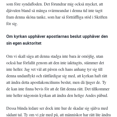
som före syndafloden. Det förundrar mig också mycket, att
djävulen bland så många svärmeandar i denna tid inte tagit
fram denna sköna tanke, som har så förträffliga stöd i Skriften
för sig.
Om kyrkan upphäver apostlarnas beslut upphäver den
sin egen auktoritet
Om vi skall säga att denna stadga inte bara är omöjlig, utan
också har förfallit genom att den inte iakttagits, stämmer det
inte heller. Jag vet väl att påven och hans anhang tyr sig till
denna undanflykt och rättfärdigar sig med, att kyrkan haft rätt
att ändra detta apostlakonciliums beslut, men då ljuger de. Ty
de kan inte finna bevis för att de fått denna rätt. Det tillkommer
inte heller någonsin kyrkan att ändra den helige Andes påbud.
Dessa blinda ledare ser dock inte hur de skadar sig själva med
sådant tal. Ty om vi går med på, att människor har rätt lite ändra