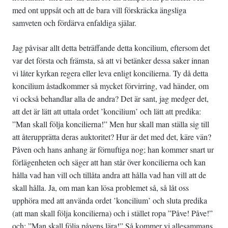
med ont uppsåt och att de bara vill förskräcka ängsliga
samveten och fördärva enfaldiga själar.
Jag påvisar allt detta beträffande detta koncilium, eftersom det
var det första och främsta, så att vi betänker dessa saker innan
vi låter kyrkan regera eller leva enligt koncilierna. Ty då detta
koncilium åstadkommer så mycket förvirring, vad händer, om
vi också behandlar alla de andra? Det är sant, jag medger det,
att det är lätt att uttala ordet ’koncilium’ och lätt att predika:
”Man skall följa koncilierna!” Men hur skall man ställa sig till
att återupprätta deras auktoritet? Hur är det med det, käre vän?
Påven och hans anhang är förnuftiga nog; han kommer snart ur
förlägenheten och säger att han står över koncilierna och kan
hålla vad han vill och tillåta andra att hålla vad han vill att de
skall hålla. Ja, om man kan lösa problemet så, så låt oss
upphöra med att använda ordet ’koncilium’ och sluta predika
(att man skall följa koncilierna) och i stället ropa ”Påve! Påve!”
och: ”Man skall följa påvens lära!” Så kommer vi allesammans