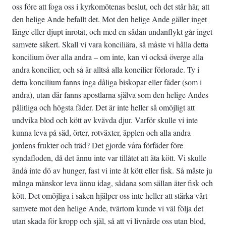
oss före att foga oss i kyrkomötenas beslut, och det står här, att
den helige Ande befallt det. Mot den helige Ande gäller inget
länge eller djupt inrotat, och med en sådan undanflykt går inget
samvete säkert. Skall vi vara konciliära, så måste vi hålla detta
koncilium över alla andra – om inte, kan vi också överge alla
andra koncilier, och så är alltså alla koncilier förlorade. Ty i
detta koncilium fanns inga dåliga biskopar eller fäder (som i
andra), utan där fanns apostlarna själva som den helige Andes
pålitliga och högsta fäder. Det är inte heller så omöjligt att
undvika blod och kött av kvävda djur. Varför skulle vi inte
kunna leva på säd, örter, rotväxter, äpplen och alla andra
jordens frukter och träd? Det gjorde våra förfäder före
syndafloden, då det ännu inte var tillåtet att äta kött. Vi skulle
ändå inte dö av hunger, fast vi inte åt kött eller fisk. Så måste ju
många mänskor leva ännu idag, sådana som sällan äter fisk och
kött. Det omöjliga i saken hjälper oss inte heller att stärka vårt
samvete mot den helige Ande, tvärtom kunde vi väl följa det
utan skada för kropp och själ, så att vi livnärde oss utan blod,