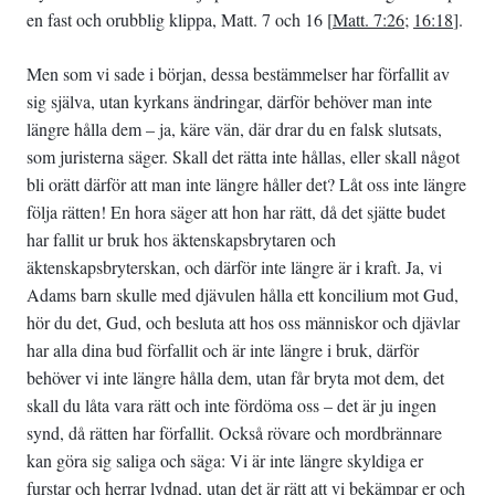
en fast och orubblig klippa, Matt. 7 och 16 [
Matt. 7:26
;
16:18
].
Men som vi sade i början, dessa bestämmelser har förfallit av
sig själva, utan kyrkans ändringar, därför behöver man inte
längre hålla dem – ja, käre vän, där drar du en falsk slutsats,
som juristerna säger. Skall det rätta inte hållas, eller skall något
bli orätt därför att man inte längre håller det? Låt oss inte längre
följa rätten! En hora säger att hon har rätt, då det sjätte budet
har fallit ur bruk hos äktenskapsbrytaren och
äktenskapsbryterskan, och därför inte längre är i kraft. Ja, vi
Adams barn skulle med djävulen hålla ett koncilium mot Gud,
hör du det, Gud, och besluta att hos oss människor och djävlar
har alla dina bud förfallit och är inte längre i bruk, därför
behöver vi inte längre hålla dem, utan får bryta mot dem, det
skall du låta vara rätt och inte fördöma oss – det är ju ingen
synd, då rätten har förfallit. Också rövare och mordbrännare
kan göra sig saliga och säga: Vi är inte längre skyldiga er
furstar och herrar lydnad, utan det är rätt att vi bekämpar er och