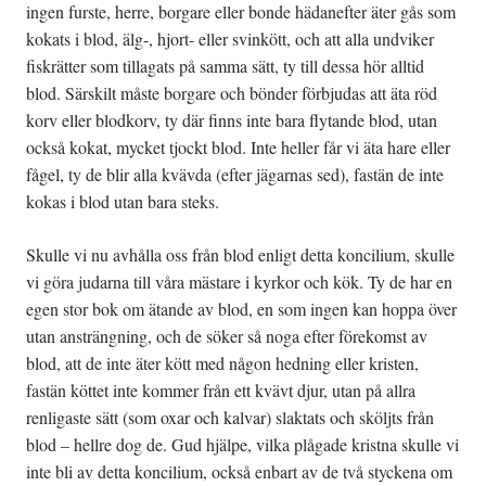
ingen furste, herre, borgare eller bonde hädanefter äter gås som
kokats i blod, älg-, hjort- eller svinkött, och att alla undviker
fiskrätter som tillagats på samma sätt, ty till dessa hör alltid
blod. Särskilt måste borgare och bönder förbjudas att äta röd
korv eller blodkorv, ty där finns inte bara flytande blod, utan
också kokat, mycket tjockt blod. Inte heller får vi äta hare eller
fågel, ty de blir alla kvävda (efter jägarnas sed), fastän de inte
kokas i blod utan bara steks.
Skulle vi nu avhålla oss från blod enligt detta koncilium, skulle
vi göra judarna till våra mästare i kyrkor och kök. Ty de har en
egen stor bok om ätande av blod, en som ingen kan hoppa över
utan ansträngning, och de söker så noga efter förekomst av
blod, att de inte äter kött med någon hedning eller kristen,
fastän köttet inte kommer från ett kvävt djur, utan på allra
renligaste sätt (som oxar och kalvar) slaktats och sköljts från
blod – hellre dog de. Gud hjälpe, vilka plågade kristna skulle vi
inte bli av detta koncilium, också enbart av de två styckena om