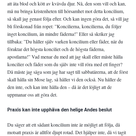
att äta blod och kött av kvävda djur. Nå, den som vill och kan,
må nu bringa kristenheten till hörsamhet mot detta koncilium,
så skall jag genast följa efter. Och kan ingen göra det, så vill jag
bli förskonad från ropet: ”Koncilierna, koncilierna, du följer
inget koncilium, än mindre fäderna!” Eller så skriker jag
tillbaka: ”Du håller själv varken koncilium eller fäder, när du
föraktar det högsta konciliet och de högsta fäderna,
apostlarna!” Vad menar du med att jag skall eller måste hålla
koncilier och fäder som du själv inte vill röra med ett finger?
Då måste jag säga som jag har sagt till sabbatärerna, att de först
skall hålla sin Mose lag, så håller vi den också. Nu håller de
den inte, och kan inte hålla den – då är det löjligt att de
uppmanar oss att göra det.
Praxis kan inte upphäva den helige Andes beslut
Du säger att ett sådant koncilium inte är möjligt att följa, då
motsatt praxis är alltför djupt rotad. Det hjälper inte, då vi tagit