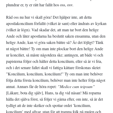
plundrar er, ty er rätt har fallit hos oss, osv.
Råd oss nu hur vi skall göra! Det hjälper inte, att detta
apostlakoncilium förfallit (vilket är sant) eller ändrats av kyrkan
(vilket är lögn). Vad skadar det, att man tar bort den helige
Ande och låter apostlarna ha beslutit saken ensamma, utan den
helige Ande, kan vi göra saken bättre så? Är det löjligt? Tänk
ut något bättre! Ty om man inte plockar bort den helige Ande
ur konciliet, så måste någotdera ske; antingen, att både vi och
papisterna följer och håller detta koncilium, eller så är vi fria,
och i det senare fallet skall vi fattiga kättare förskonas skriet
”Koncilium, koncilium, koncilium!” Ty om man inte behöver
följa detta första koncilium, behöver man inte heller följa något
annat. Annars får de höra ropet:
”Medice cum teipsum”
[Läkare, bota dig själv], Hans, ta dig vid näsan! Må roparna
hålla det själva först, så följer vi gärna efter, om inte, så är det
tydligt att de inte skriker och spottar ordet ’koncilium,
koncilium’ med allvar, utan för att trampa folk på mulen och