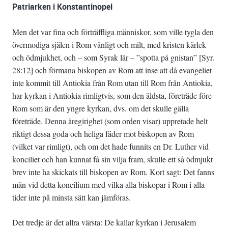
Patriarken i Konstantinopel
Men det var fina och förträffliga människor, som ville tygla den
övermodiga själen i Rom vänligt och milt, med kristen kärlek
och ödmjukhet, och – som Syrak lär – ”spotta på gnistan” [Syr.
28:12] och förmana biskopen av Rom att inse att då evangeliet
inte kommit till Antiokia från Rom utan till Rom från Antiokia,
har kyrkan i Antiokia rimligtvis, som den äldsta, företräde före
Rom som är den yngre kyrkan, dvs. om det skulle gälla
företräde. Denna äregirighet (som orden visar) uppretade helt
riktigt dessa goda och heliga fäder mot biskopen av Rom
(vilket var rimligt), och om det hade funnits en Dr. Luther vid
konciliet och han kunnat få sin vilja fram, skulle ett så ödmjukt
brev inte ha skickats till biskopen av Rom. Kort sagt: Det fanns
män vid detta koncilium med vilka alla biskopar i Rom i alla
tider inte på minsta sätt kan jämföras.
Det tredje är det allra värsta: De kallar kyrkan i Jerusalem