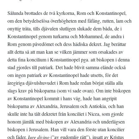
Sålunda brottades de två kyrkorna, Rom och Konstantinopel,
om den betydelselösa överhögheten med fåfäng, rutten, lam och
onyttig träta, tills djävulen slutligen slukade dem båda, de i
Konstantinopel genom turkarna och Mohammed, de andra i
Rom genom påvedömet och dess hädiska dekret. Jag berättar
allt detta så att man kan se vilken jämmer som orsakades av
detta fina koncilium i Konstantinopel pga. att biskopen i denna
stad gjordes till patriark. Det hade blivit samma elände också
om ingen patriark av Konstantinopel hade utsetts, för det
äregiriga djävulshuvudet i Rom hade redan börjat ställa alla
slags krav på biskoparna (som vi sade ovan). Om inte biskopen
av Konstantinopel kommit i hans väg, hade han angripit
biskoparna av Alexandria, Jerusalem och Antiokia, och han
skulle inte ha tålt dekretet från konciliet i Nicea, som gjorde
honom jämlik med biskopen av Alexandria och underlägsen
biskopen i Jerusalem. Han vill vara den förste utan koncilier
och fäder,
Iure divino
(”av gudomlig rätt”), insatt av Kristus