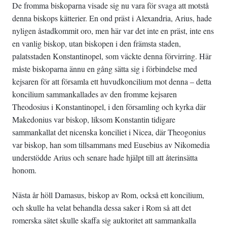
De fromma biskoparna visade sig nu vara för svaga att motstå
denna biskops kätterier. En ond präst i Alexandria, Arius, hade
nyligen åstadkommit oro, men här var det inte en präst, inte ens
en vanlig biskop, utan biskopen i den främsta staden,
palatsstaden Konstantinopel, som väckte denna förvirring. Här
måste biskoparna ännu en gång sätta sig i förbindelse med
kejsaren för att församla ett huvudkoncilium mot denna – detta
koncilium sammankallades av den fromme kejsaren
Theodosius i Konstantinopel, i den församling och kyrka där
Makedonius var biskop, liksom Konstantin tidigare
sammankallat det nicenska konciliet i Nicea, där Theogonius
var biskop, han som tillsammans med Eusebius av Nikomedia
understödde Arius och senare hade hjälpt till att återinsätta
honom.
Nästa år höll Damasus, biskop av Rom, också ett koncilium,
och skulle ha velat behandla dessa saker i Rom så att det
romerska sätet skulle skaffa sig auktoritet att sammankalla