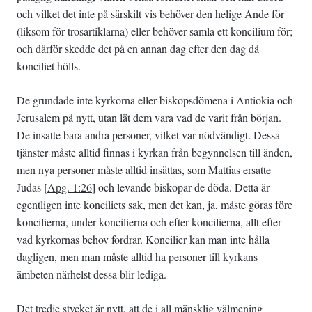
och vilket det inte på särskilt vis behöver den helige Ande för
(liksom för trosartiklarna) eller behöver samla ett koncilium för;
och därför skedde det på en annan dag efter den dag då
konciliet hölls.
De grundade inte kyrkorna eller biskopsdömena i Antiokia och
Jerusalem på nytt, utan lät dem vara vad de varit från början.
De insatte bara andra personer, vilket var nödvändigt. Dessa
tjänster måste alltid finnas i kyrkan från begynnelsen till änden,
men nya personer måste alltid insättas, som Mattias ersatte
Judas [
Apg. 1:26
] och levande biskopar de döda. Detta är
egentligen inte konciliets sak, men det kan, ja, måste göras före
koncilierna, under koncilierna och efter koncilierna, allt efter
vad kyrkornas behov fordrar. Koncilier kan man inte hålla
dagligen, men man måste alltid ha personer till kyrkans
ämbeten närhelst dessa blir lediga.
Det tredje stycket är nytt, att de i all mänsklig välmening