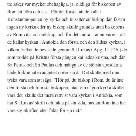
tre saker var mycket obehagliga, ja, olidliga för biskopen av
Rom att höra och läsa. För det första, att de kallar
Konstantinopel en ny kyrka och tillsätter en biskop där, fastän
ingen ny kyrka eller ny biskop skulle grundas utan biskopens
av Rom vilja och vetskap, och för det andra – ännu värre – att
de kallar kyrkan i Antiokia den första och den äldsta kyrkan, i
vilken (vilket de bevisade genom S:t Lukas i Apg. 11 [:26]) de
som trodde på Kristus första gången kal­ lades kristna, och där
S:t Petrus och S:t Paulus och många av de största apostlarna
hade förkunnat evangeliet i över sju år. Det skulle med min
tyska vara som att säga: ”Hör på, du biskop i Rom, du är inte
den första och främsta biskopen, utan om någon kyrka skulle
vara det, skulle det mera rättvist vara kyrkan i Antiokia, som
har S:t Lukas’ skrift och fakta på sin sida, medan Rom inte har
vare sig Skriften eller fakta för sin del.”