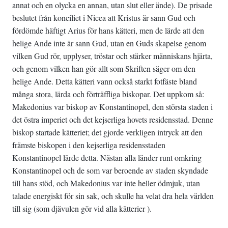
annat och en olycka en annan, utan slut eller ände). De prisade
beslutet från konciliet i Nicea att Kristus är sann Gud och
fördömde häftigt Arius för hans kätteri, men de lärde att den
helige Ande inte är sann Gud, utan en Guds skapelse genom
vilken Gud rör, upplyser, tröstar och stärker människans hjärta,
och genom vilken han gör allt som Skriften säger om den
helige Ande. Detta kätteri vann också starkt fotfäste bland
många stora, lärda och förträffliga biskopar. Det uppkom så:
Makedonius var biskop av Konstantinopel, den största staden i
det östra imperiet och det kejserliga hovets residensstad. Denne
biskop startade kätteriet; det gjorde verkligen intryck att den
främste biskopen i den kejserliga residensstaden
Konstantinopel lärde detta. Nästan alla länder runt omkring
Konstantinopel och de som var beroende av staden skyndade
till hans stöd, och Makedonius var inte heller ödmjuk, utan
talade energiskt för sin sak, och skulle ha velat dra hela världen
till sig (som djävulen gör vid alla kätterier ).