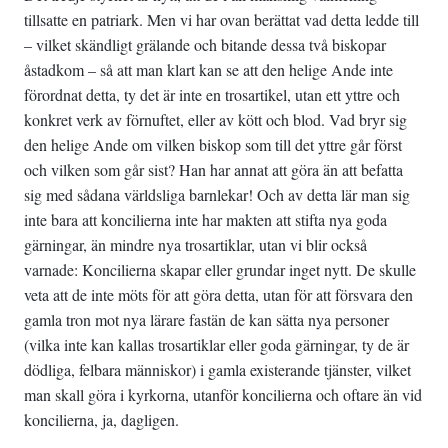
tillsatte en patriark. Men vi har ovan berättat vad detta ledde till
– vilket skändligt grälande och bitande dessa två biskopar
åstadkom – så att man klart kan se att den helige Ande inte
förordnat detta, ty det är inte en trosartikel, utan ett yttre och
konkret verk av förnuftet, eller av kött och blod. Vad bryr sig
den helige Ande om vilken biskop som till det yttre går först
och vilken som går sist? Han har annat att göra än att befatta
sig med sådana världsliga barnlekar! Och av detta lär man sig
inte bara att koncilierna inte har makten att stifta nya goda
gärningar, än mindre nya trosartiklar, utan vi blir också
varnade: Koncilierna skapar eller grundar inget nytt. De skulle
veta att de inte möts för att göra detta, utan för att försvara den
gamla tron mot nya lärare fastän de kan sätta nya personer
(vilka inte kan kallas trosartiklar eller goda gärningar, ty de är
dödliga, felbara människor) i gamla existerande tjänster, vilket
man skall göra i kyrkorna, utanför koncilierna och oftare än vid
koncilierna, ja, dagligen.