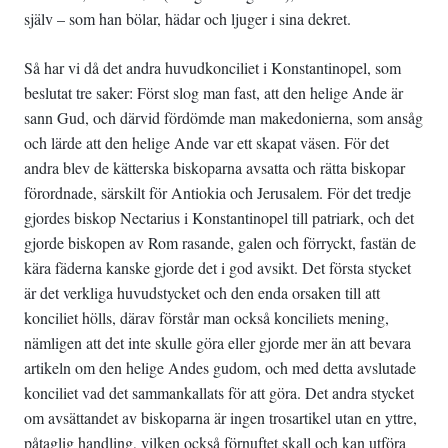
själv – som han bölar, hädar och ljuger i sina dekret.
Så har vi då det andra huvudkonciliet i Konstantinopel, som
beslutat tre saker: Först slog man fast, att den helige Ande är
sann Gud, och därvid fördömde man makedonierna, som ansåg
och lärde att den helige Ande var ett skapat väsen. För det
andra blev de kätterska biskoparna avsatta och rätta biskopar
förordnade, särskilt för Antiokia och Jerusalem. För det tredje
gjordes biskop Nectarius i Konstantinopel till patriark, och det
gjorde biskopen av Rom rasande, galen och förryckt, fastän de
kära fäderna kanske gjorde det i god avsikt. Det första stycket
är det verkliga huvudstycket och den enda orsaken till att
konciliet hölls, därav förstår man också konciliets mening,
nämligen att det inte skulle göra eller gjorde mer än att bevara
artikeln om den helige Andes gudom, och med detta avslutade
konciliet vad det sammankallats för att göra. Det andra stycket
om avsättandet av biskoparna är ingen trosartikel utan en yttre,
påtaglig handling, vilken också förnuftet skall och kan utföra