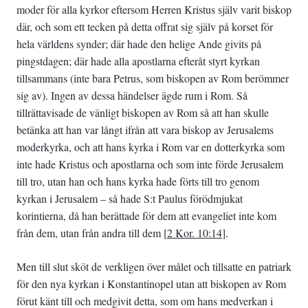
moder för alla kyrkor eftersom Herren Kristus själv varit biskop
där, och som ett tecken på detta offrat sig själv på korset för
hela världens synder; där hade den helige Ande givits på
pingstdagen; där hade alla apostlarna efteråt styrt kyrkan
tillsammans (inte bara Petrus, som biskopen av Rom berömmer
sig av). Ingen av dessa händelser ägde rum i Rom. Så
tillrättavisade de vänligt biskopen av Rom så att han skulle
betänka att han var långt ifrån att vara biskop av Jerusalems
moderkyrka, och att hans kyrka i Rom var en dotterkyrka som
inte hade Kristus och apostlarna och som inte förde Jerusalem
till tro, utan han och hans kyrka hade förts till tro genom
kyrkan i Jerusalem – så hade S:t Paulus förödmjukat
korintierna, då han berättade för dem att evangeliet inte kom
från dem, utan från andra till dem [
2 Kor. 10:14
].
Men till slut sköt de verkligen över målet och tillsatte en patriark
för den nya kyrkan i Konstantinopel utan att biskopen av Rom
förut känt till och medgivit detta, som om hans medverkan i