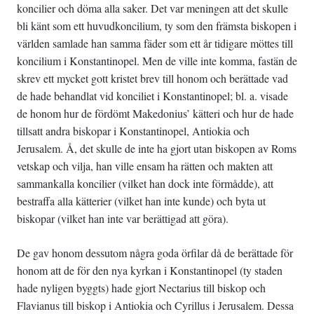
koncilier och döma alla saker. Det var meningen att det skulle
bli känt som ett huvudkoncilium, ty som den främsta biskopen i
världen samlade han samma fäder som ett år tidigare möttes till
koncilium i Konstantinopel. Men de ville inte komma, fastän de
skrev ett mycket gott kristet brev till honom och berättade vad
de hade behandlat vid konciliet i Konstantinopel; bl. a. visade
de honom hur de fördömt Makedonius’ kätteri och hur de hade
tillsatt andra biskopar i Konstantinopel, Antiokia och
Jerusalem. Å, det skulle de inte ha gjort utan biskopen av Roms
vetskap och vilja, han ville ensam ha rätten och makten att
sammankalla koncilier (vilket han dock inte förmådde), att
bestraffa alla kätterier (vilket han inte kunde) och byta ut
biskopar (vilket han inte var berättigad att göra).
De gav honom dessutom några goda örfilar då de berättade för
honom att de för den nya kyrkan i Konstantinopel (ty staden
hade nyligen byggts) hade gjort Nectarius till biskop och
Flavianus till biskop i Antiokia och Cyrillus i Jerusalem. Dessa