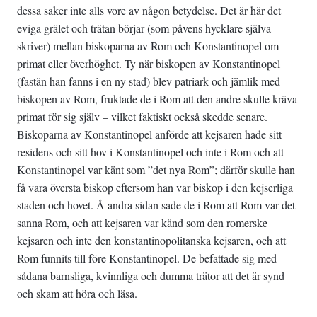
dessa saker inte alls vore av någon betydelse. Det är här det
eviga grälet och trätan börjar (som påvens hycklare själva
skriver) mellan biskoparna av Rom och Konstantinopel om
primat eller överhöghet. Ty när biskopen av Konstantinopel
(fastän han fanns i en ny stad) blev patriark och jämlik med
biskopen av Rom, fruktade de i Rom att den andre skulle kräva
primat för sig själv – vilket faktiskt också skedde senare.
Biskoparna av Konstantinopel anförde att kejsaren hade sitt
residens och sitt hov i Konstantinopel och inte i Rom och att
Konstantinopel var känt som ”det nya Rom”; därför skulle han
få vara översta biskop eftersom han var biskop i den kejserliga
staden och hovet. Å andra sidan sade de i Rom att Rom var det
sanna Rom, och att kejsaren var känd som den romerske
kejsaren och inte den konstantinopolitanska kejsaren, och att
Rom funnits till före Konstantinopel. De befattade sig med
sådana barnsliga, kvinnliga och dumma trätor att det är synd
och skam att höra och läsa.