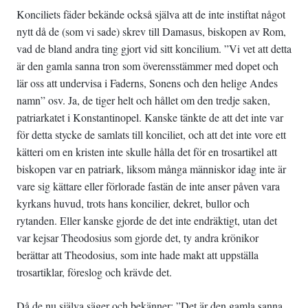
Konciliets fäder bekände också själva att de inte instiftat något
nytt då de (som vi sade) skrev till Damasus, biskopen av Rom,
vad de bland andra ting gjort vid sitt koncilium. ”Vi vet att detta
är den gamla sanna tron som överensstämmer med dopet och
lär oss att undervisa i Faderns, Sonens och den helige Andes
namn” osv. Ja, de tiger helt och hållet om den tredje saken,
patriarkatet i Konstantinopel. Kanske tänkte de att det inte var
för detta stycke de samlats till konciliet, och att det inte vore ett
kätteri om en kristen inte skulle hålla det för en trosartikel att
biskopen var en patriark, liksom många människor idag inte är
vare sig kättare eller förlorade fastän de inte anser påven vara
kyrkans huvud, trots hans koncilier, dekret, bullor och
rytanden. Eller kanske gjorde de det inte endräktigt, utan det
var kejsar Theodosius som gjorde det, ty andra krönikor
berättar att Theodosius, som inte hade makt att uppställa
trosartiklar, föreslog och krävde det.
Då de nu själva säger och bekänner: ”Det är den gamla sanna