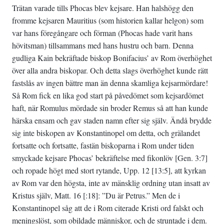
Trätan varade tills Phocas blev kejsare. Han halshögg den
fromme kejsaren Mauritius (som historien kallar helgon) som
var hans föregångare och förman (Phocas hade varit hans
hövitsman) tillsammans med hans hustru och barn. Denna
gudliga Kain bekräftade biskop Bonifacius’ av Rom överhöghet
över alla andra biskopar. Och detta slags överhöghet kunde rätt
fastslås av ingen bättre man än denna skamliga kejsarmördare!
Så Rom fick en lika god start på påvedömet som kejsardömet
haft, när Romulus mördade sin broder Remus så att han kunde
härska ensam och gav staden namn efter sig själv. Ändå brydde
sig inte biskopen av Konstantinopel om detta, och grälandet
fortsatte och fortsatte, fastän biskoparna i Rom under tiden
smyckade kejsare Phocas’ bekräftelse med fikonlöv [Gen. 3:7]
och ropade högt med stort rytande, Upp. 12 [13:5], att kyrkan
av Rom var den högsta, inte av mänsklig ordning utan insatt av
Kristus själv, Matt. 16 [:18]: ”Du är Petrus.” Men de i
Konstantinopel såg att de i Rom citerade Kristi ord falskt och
meningslöst, som obildade människor, och de struntade i dem.