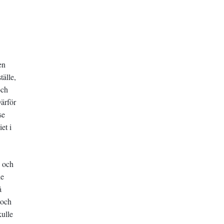
en
tälle,
och
ärför
se
et i
e och
de
å
 och
kulle