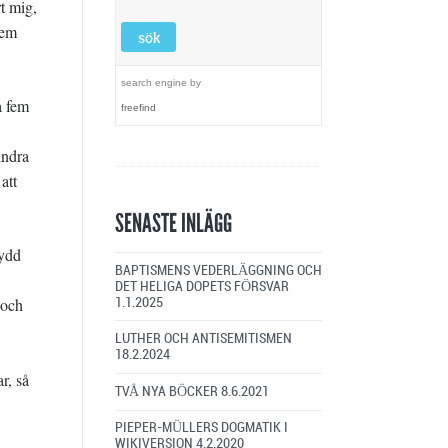
t mig,
dem
search engine
by
a fem
freefind
indra
att
SENASTE INLÄGG
lydd
BAPTISMENS VEDERLÄGGNING OCH
DET HELIGA DOPETS FÖRSVAR
 och
1.1.2025
LUTHER OCH ANTISEMITISMEN
18.2.2024
r, så
TVÅ NYA BÖCKER
8.6.2021
PIEPER-MÜLLERS DOGMATIK I
WIKIVERSION
4.2.2020