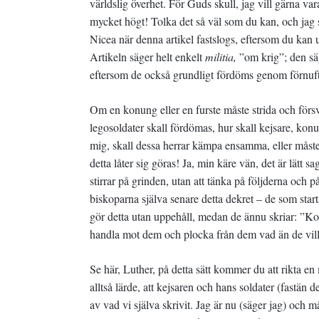
världslig överhet. För Guds skull, jag vill gärna va
mycket högt! Tolka det så väl som du kan, och jag 
Nicea när denna artikel fastslogs, eftersom du kan 
Artikeln säger helt enkelt
militia,
”om krig”; den sä
eftersom de också grundligt fördöms genom förnufte
Om en konung eller en furste måste strida och försva
legosoldater skall fördömas, hur skall kejsare, konu
mig, skall dessa herrar kämpa ensamma, eller måst
detta låter sig göras! Ja, min käre vän, det är lätt 
stirrar på grinden, utan att tänka på följderna och 
biskoparna själva senare detta dekret – de som start
gör detta utan uppehåll, medan de ännu skriar: ”Konc
handla mot dem och plocka från dem vad än de vill 
Se här, Luther, på detta sätt kommer du att rikta en
alltså lärde, att kejsaren och hans soldater (fastän 
av vad vi själva skrivit. Jag är nu (säger jag) och 