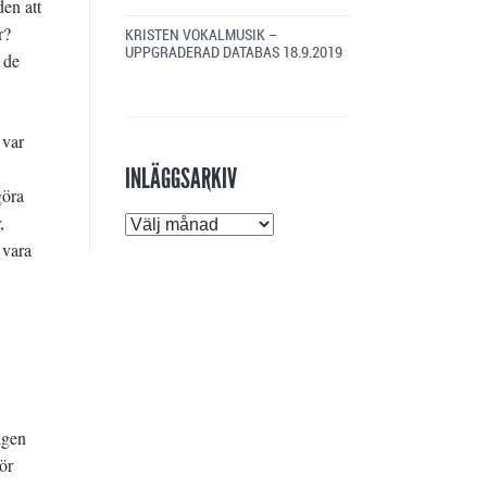
den att
r?
KRISTEN VOKALMUSIK –
UPPGRADERAD DATABAS
18.9.2019
 de
 var
INLÄGGSARKIV
göra
Inläggsarkiv
,
 vara
igen
ör