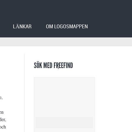
LÄNKAR
OM LOGOSMAPPEN
SÖK MED FREEFIND
e,
en
der,
 och