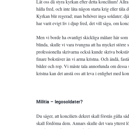
Låt oss då styra kyrkan efter detta koncilium! Allra
hålla fred, och inte låta någon starta krig eller tåla 
Kyrkan blir regerad; man behöver inga soldater; djävu
har varit evigt liv i djup fred, det vill säga, om kon
Men vi borde ha ovanligt skickliga målare här som 
blinda, skulle vi vara tvungna att ha mycket större 
professionella skrivarna också kunde skriva bokstäve
finare bokstäver än vi arma kristna. Och ändå, fastä
bilder och rop. Vi måste tala annorlunda om dessa s
kristna kan det anstå oss att leva i enlighet med kon
Militia – legosoldater?
Du säger, att konciliets dekret skall förstås gälla s
skall fördöma dem. Annars skulle det vara ytterst lö