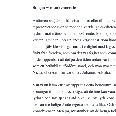
Religio – munkväsende
Antingen
religio
nu hänvisar till tro eller till munk
representerade lydnad mot den världsliga överheten
lydnad mot mänskovalt munkväsende. Men legenden
kristen, gav han upp sin ärvda krigstjänst, som hans
då han själv blev för gammal, i enlighet med lag o
flykt från fienden, som om det var feghet som kom
är det uppenbart att det på den tiden redan var inrota
som ett betänkligt, fördömt stånd, och man måste fly
Nicea, eftersom han var en av Julianus’ soldater.
Vill vi nu hålla eller återupprätta detta koncilium,
konungar till munkar och säga, att de inte kan vara kr
lydnad och inte tjänar Gud. Skall vi inte lyda koncil
densamme helige Ande regerar dem alla lika. Och vi 
konsekvenser. Men jag misstänker, att de heliga fäder