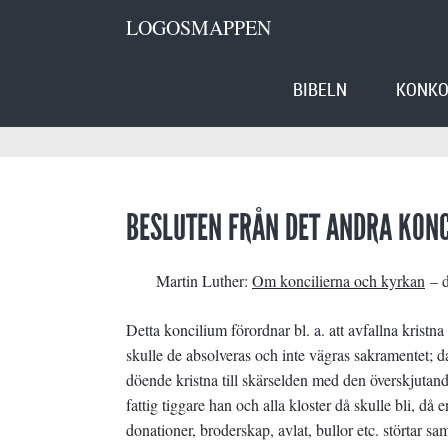
LOGOSMAPPEN
BIBELN
KONKO
BESLUTEN FRÅN DET ANDRA KONCI
Martin Luther:
Om koncilierna och kyrkan
– d
Detta koncilium förordnar bl. a. att avfallna kristn
skulle de absolveras och inte vägras sakramentet; d
döende kristna till skärselden med den överskjutan
fattig tiggare han och alla kloster då skulle bli, då
donationer, broderskap, avlat, bullor etc. störtar