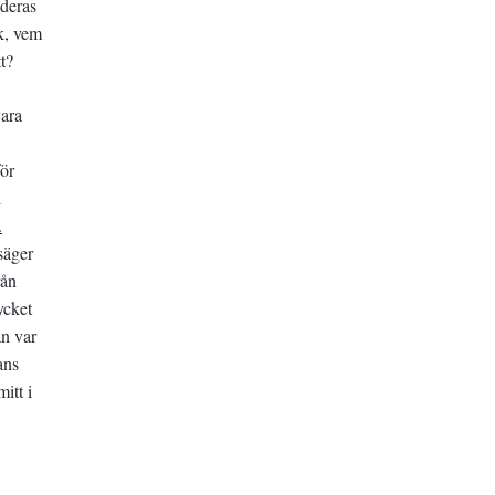
 deras
nk, vem
t?
vara
för
l
.
säger
rån
ycket
an var
ans
itt i