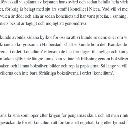
 först skall vi spänna av kejsaren hans svärd och sedan befalla hela värl
det, för krig är belagt med sju års straff i konciliet i Nicea. Vad vill vi me
len är död; och alla år sedan konciliets tid har varit jubelår, i sanning,
ciliets beslut är lagligt och möjligt att genomdriva.
kunde avbilda sådana kyrkor för oss så att vi kunde se dem; eller om vi
skriare än korgossarna i Halberstadt så att vi kunde höra det. Kanske de
rna i ordet ’koncilium’ eftersom de har fler färger tillängliga och kan 
n saken själv inte längre finns, kan vi inte nå frälsning genom bokstäver
aker, och lämna bokstäver, bilder och rop åt papisterna. Så länge vi vill
cilierna och inte bara förhärliga bokstäverna i ordet ’koncilium’.
ådana kristna som löper efter krigen för pengarnas skull, och att man riml
jeväckande för ett koncilium att fördöma ett regelrätt krig eller lydnad f