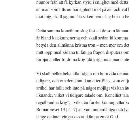
nunnor från att få kyrkan styrd i enlighet med dett
en man som tills nu har agiterat mot påven och väl 
mot mig, skall jag nu låta saken bero. Jag bör nu b
Detta samma koncilium slog fast att de som lämnar kr
år bland katekumenerna och skall sedan få komma till
betyda den allmänna kristna tron – men mer om detta
mitt lopp med sådana tillfälliga frågor, disputera om
förbjuda eller fördöma krig (då krigarna annars inte
Vi skall hellre behandla frågan om huruvida denna art
tidigare, och om den ännu kan efterföljas, som en jur
artikel har fallit och inte på något möjligt vis kan
liknande, vilket vi tidigare talade om. Konciliet ta
regelbundna krig”, i vilka en furste, konung eller ke
Romarbrevet 13 [:1–7] att vara underdåniga och ly
länge de inte tvingar oss att kämpa emot Gud.