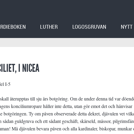
RDIEBOKEN
LUTHER
LOGOSGRUVAN
NYTT
LIET, I NICEA
el I-5
a skall återupptas till sju års botgöring. Om de under denna tid var döend
agens konciliumropare håller inte detta, utan gör emot det och hänvisar
de botgöringen. Ty om påven observerade detta dekret, djävulen vet vilk
 en sådan guldgruva och ett sådant geschäft, skärseld, mässor, pilgrimsfär
 samman! Må djävulen bevara påven och alla kardinaler, biskopar, munkar