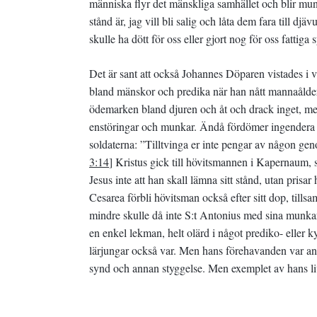
människa flyr det mänskliga samhället och blir mu
stånd är, jag vill bli salig och låta dem fara till d
skulle ha dött för oss eller gjort nog för oss fatt
Det är sant att också Johannes Döparen vistades i v
bland mänskor och predika när han nått mannaåldern
ödemarken bland djuren och åt och drack inget, men
enstöringar och munkar. Ändå fördömer ingendera sol
soldaterna: ”Tilltvinga er inte pengar av någon genom
3:14
] Kristus gick till hövitsmannen i Kapernaum, s
Jesus inte att han skall lämna sitt stånd, utan prisa
Cesarea förbli hövitsman också efter sitt dop, til
mindre skulle då inte S:t Antonius med sina munka
en enkel lekman, helt olärd i något prediko- eller 
lärjungar också var. Men hans förehavanden var anst
synd och annan styggelse. Men exemplet av hans liv 