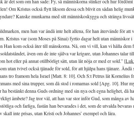
nk är det som om han sade: Fy, så människorna stinker och hur fördömt
jävulen! Om Kristus också flytt liksom dessa och blivit en sådan helig mu
iga syndare? Kanske munkarna med sitt människoskygga och stränga livssät
ildmarken, men han var ändå inte helt allena, för han återvände för att 
. Kristus var (som Moses på Sinai) fyrtio dagar helt utan människor i
 Han kom också åter till mänskorna. Nå, om vi vill, kan vi hålla dem 
datståndet, även om de inte själva var krigare, utan Johannes talar til
 hot eller på annat otillbörligt sätt, utan låt nöja er med er sold.” [
Luk
om utan tvivel också tjänade för sold, för att hjälpa hans tjänare. Ändå 
r hans tro framom hela Israel [Matt. 8: 10]. Och S:t Petrus lät Kornelius f
lsammans med sina trupper, som då stod i romarnas sold [Apg. 10]. Hur m
r ha bestänkt denna Guds ordning med sin nya och egna helighet, då h
kyrkligt ämbete? Jag tror väl, att han var stor inför Gud, som många av h
ötliga och farliga, fastän han bevarades i det, som de utvalda bevaras m
skall inte prisas, utan Kristi och Johannes’ exempel och lära.