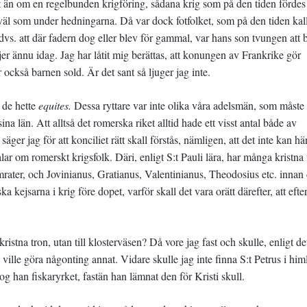
nat än om en regelbunden krigföring, sådana krig som på den tiden fördes 
väl som under hedningarna. Då var dock fotfolket, som på den tiden kal
dvs. att där fadern dog eller blev för gammal, var hans son tvungen att b
ljer ännu idag. Jag har låtit mig berättas, att konungen av Frankrike gör
också barnen sold. Är det sant så ljuger jag inte.
 de hette
equites.
Dessa ryttare var inte olika våra adelsmän, som måste
ina län. Att alltså det romerska riket alltid hade ett visst antal både av
äger jag för att konciliet rätt skall förstås, nämligen, att det inte kan h
alar om romerskt krigsfolk. Däri, enligt S:t Pauli lära, har många kristna 
mrater, och Jovinianus, Gratianus, Valentinianus, Theodosius etc. innan
a kejsarna i krig före dopet, varför skall det vara orätt därefter, att efte
 kristna tron, utan till klosterväsen? Då vore jag fast och skulle, enligt de
ville göra någonting annat. Vidare skulle jag inte finna S:t Petrus i him
tog han fiskaryrket, fastän han lämnat den för Kristi skull.