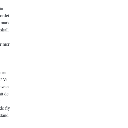
in
 ordet
ldmark
skall
är mer
ömer
a? Vi
mvete
att de
t
de fly
stånd