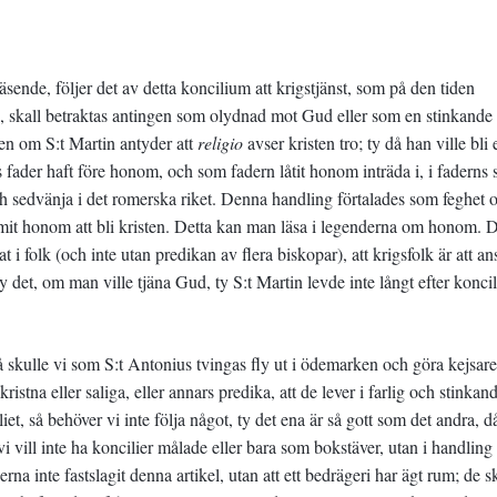
väsende, följer det av detta koncilium att krigstjänst, som på den tiden
, skall betraktas antingen som olydnad mot Gud eller som en stinkande
 om S:t Martin antyder att
religio
avser kristen tro; ty då han ville bli 
 fader haft före honom, och som fadern låtit honom inträda i, i faderns s
ch sedvänja i det romerska riket. Denna handling förtalades som feghet 
mit honom att bli kristen. Detta kan man läsa i legenderna om honom. D
t i folk (och inte utan predikan av flera biskopar), att krigsfolk är att an
 det, om man ville tjäna Gud, ty S:t Martin levde inte långt efter koncili
 så skulle vi som S:t Antonius tvingas fly ut i ödemarken och göra kejsar
istna eller saliga, eller annars predika, att de lever i farlig och stinkan
iet, så behöver vi inte följa något, ty det ena är så gott som det andra, d
vill inte ha koncilier målade eller bara som bokstäver, utan i handling
na inte fastslagit denna artikel, utan att ett bedrägeri har ägt rum; de s