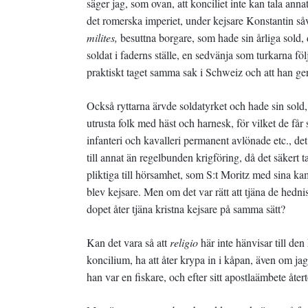
säger jag, som ovan, att konciliet inte kan tala an
det romerska imperiet, under kejsare Konstantin så
milites,
besuttna borgare, som hade sin årliga sold, 
soldat i faderns ställe, en sedvänja som turkarna fö
praktiskt taget samma sak i Schweiz och att han ger 
Också ryttarna ärvde soldatyrket och hade sin sold,
utrusta folk med häst och harnesk, för vilket de får s
infanteri och kavalleri permanent avlönade etc., det s
till annat än regelbunden krigföring, då det säkert t
pliktiga till hörsamhet, som S:t Moritz med sina ka
blev kejsare. Men om det var rätt att tjäna de hednisk
dopet åter tjäna kristna kejsare på samma sätt?
Kan det vara så att
religio
här inte hänvisar till den
koncilium, ha att åter krypa in i kåpan, även om jag 
han var en fiskare, och efter sitt apostlaämbete åter