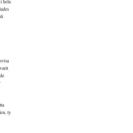
i hela
lades
li
änvisa
varit
 de
r
tta
len, ty