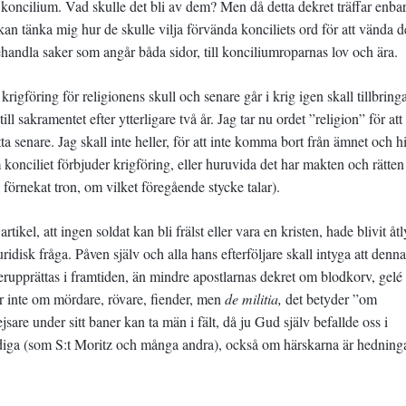
a koncilium. Vad skulle det bli av dem? Men då detta dekret träffar enbar
kan tänka mig hur de skulle vilja förvända konciliets ord för att vända 
ehandla saker som angår båda sidor, till konciliumroparnas lov och ära.
igföring för religionens skull och senare går i krig igen skall tillbring
 sakramentet efter ytterligare två år. Jag tar nu ordet ”religion” för att
 senare. Jag skall inte heller, för att inte komma bort från ämnet och h
 konciliet förbjuder krigföring, eller huruvida det har makten och rätten 
 förnekat tron, om vilket föregående stycke talar).
ikel, att ingen soldat kan bli frälst eller vara en kristen, hade blivit åt
idisk fråga. Påven själv och alla hans efterföljare skall intyga att denna
 återupprättas i framtiden, än mindre apostlarnas dekret om blodkorv, gelé
lar inte om mördare, rövare, fiender, men
de militia,
det betyder ”om
jsare under sitt baner kan ta män i fält, då ju Gud själv befallde oss i
diga (som S:t Moritz och många andra), också om härskarna är hedninga