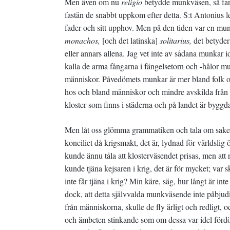
Men även om nu
religio
betydde munkväsen, så fan
fastän de snabbt uppkom efter detta. S:t Antonius
fader och sitt upphov. Men på den tiden var en munk
monachos,
[och det latinska]
solitarius,
det betyder
eller annars allena. Jag vet inte av sådana munkar id
kalla de arma fångarna i fängelsetorn och -hålor mun
människor. Påvedömets munkar är mer bland folk och
hos och bland människor och mindre avskilda från 
kloster som finns i städerna och på landet är bygg
Men låt oss glömma grammatiken och tala om sak
konciliet då krigsmakt, det är, lydnad för världslig
kunde ännu tåla att klosterväsendet prisas, men att
kunde tjäna kejsaren i krig, det är för mycket; var sk
inte får tjäna i krig? Min käre, säg, hur långt är in
dock, att detta självvalda munkväsende inte påbj
från människorna, skulle de fly ärligt och redligt, o
och ämbeten stinkande som om dessa var idel fördö