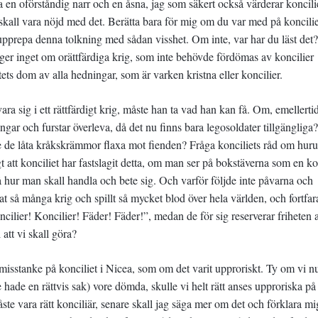
ra en oförståndig narr och en åsna, jag som säkert också värderar koncili
skall vara nöjd med det. Berätta bara för mig om du var med på koncilie
upprepa denna tolkning med sådan visshet. Om inte, var har du läst det?
ger inget om orättfärdiga krig, som inte behövde fördömas av koncilier
ts dom av alla hedningar, som är varken kristna eller koncilier.
ra sig i ett rättfärdigt krig, måste han ta vad han kan få. Om, emellertid
ngar och furstar överleva, då det nu finns bara legosoldater tillgängliga
e de låta kråkskrämmor flaxa mot fienden? Fråga konciliets råd om hur
sagt att konciliet har fastslagit detta, om man ser på bokstäverna som en ko
på hur man skall handla och bete sig. Och varför följde inte påvarna och
at så många krig och spillt så mycket blod över hela världen, och fortfa
ilier! Koncilier! Fäder! Fäder!”, medan de för sig reserverar friheten a
att vi skall göra?
 misstanke på konciliet i Nicea, som om det varit upproriskt. Ty om vi n
de hade en rättvis sak) vore dömda, skulle vi helt rätt anses upproriska p
måste vara rätt konciliär, senare skall jag säga mer om det och förklara m