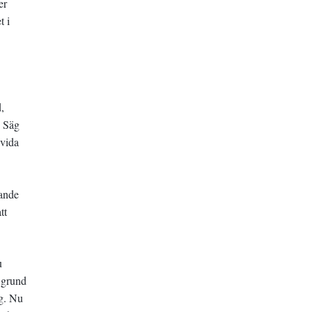
er
t i
,
? Säg
uvida
rande
tt
u
å grund
ig. Nu