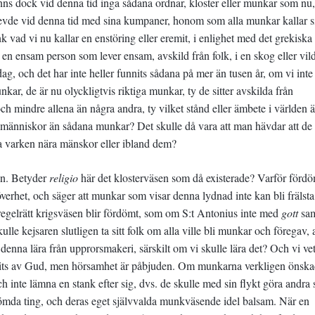
ns dock vid denna tid inga sådana ordnar, kloster eller munkar som nu,
 levde vid denna tid med sina kumpaner, honom som alla munkar kallar s
 vad vi nu kallar en enstöring eller eremit, i enlighet med det grekiska
 en ensam person som lever ensam, avskild från folk, i en skog eller vi
ag, och det har inte heller funnits sådana på mer än tusen år, om vi inte 
kar, de är nu olyckligtvis riktiga munkar, ty de sitter avskilda från
 mindre allena än några andra, ty vilket stånd eller ämbete i världen 
människor än sådana munkar? Det skulle då vara att man hävdar att de
da varken nära mänskor eller ibland dem?
en. Betyder
religio
här det klosterväsen som då existerade? Varför förd
 överhet, och säger att munkar som visar denna lydnad inte kan bli frälst
 regelrätt krigsväsen blir fördömt, som om S:t Antonius inte med
gott
sa
ulle kejsaren slutligen ta sitt folk om alla ville bli munkar och föregav, 
te denna lära från upprorsmakeri, särskilt om vi skulle lära det? Och vi ve
udits av Gud, men hörsamhet är påbjuden. Om munkarna verkligen önska
ch inte lämna en stank efter sig, dvs. de skulle med sin flykt göra andra 
mda ting, och deras eget självvalda munkväsende idel balsam. När en