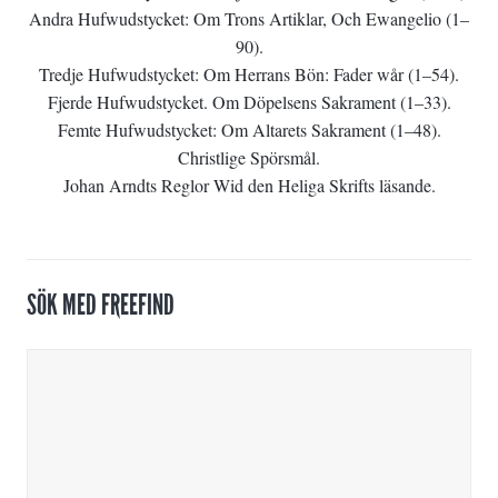
Andra Hufwudstycket: Om Trons Artiklar, Och Ewangelio (1–
90).
Tredje Hufwudstycket: Om Herrans Bön: Fader wår (1–54).
Fjerde Hufwudstycket. Om Döpelsens Sakrament (1–33).
Femte Hufwudstycket: Om Altarets Sakrament (1–48).
Christlige Spörsmål.
Johan Arndts Reglor Wid den Heliga Skrifts läsande.
SÖK MED FREEFIND