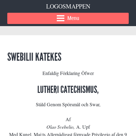
LOGOSMAPPEN
Menu
SWEBILII KATEKES
Enfaldig Förklaring Öfwer
LUTHERI CATECHISMUS,
Stäld Genom Spörsmål och Swar,
Af
Olao Svebelio,
A. Upf
Med Kungl. Maj:ts Allernådigast förnyade Privilegio af den 9