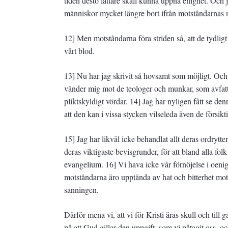
tiden desto lättare skall kunna uppnå enighet. Och 
människor mycket längre bort ifrån motståndarnas 
12] Men motståndarna föra striden så, att de tydligt v
vårt blod.
13] Nu har jag skrivit så hovsamt som möjligt. Och o
vänder mig mot de teologer och munkar, som avfatta
pliktskyldigt vördar. 14] Jag har nyligen fått se den
att den kan i vissa stycken vilseleda även de försikt
15] Jag har likväl icke behandlat allt deras ordrytte
deras viktigaste bevisgrunder, för att bland alla fol
evangelium. 16] Vi hava icke vår förnöjelse i oenigh
motståndarna äro upptända av hat och bitterhet mo
sanningen.
Därför mena vi, att vi för Kristi äras skull och till 
på att Gud gillar den uppgift, som vi påtagit oss, oc