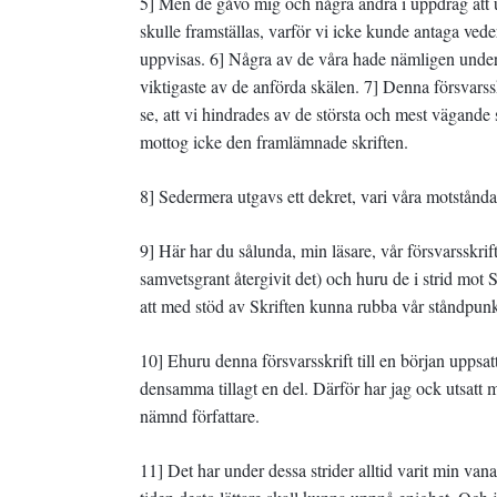
5] Men de gåvo mig och några andra i uppdrag att up
skulle framställas, varför vi icke kunde antaga ved
uppvisas. 6] Några av de våra hade nämligen under
viktigaste av de anförda skälen. 7] Denna försvarssk
se, att vi hindrades av de största och mest vägan
mottog icke den framlämnade skriften.
8] Sedermera utgavs ett dekret, vari våra motstånd
9] Här har du sålunda, min läsare, vår försvarsskri
samvetsgrant återgivit det) och huru de i strid mot 
att med stöd av Skriften kunna rubba vår ståndpunk
10] Ehuru denna försvarsskrift till en början uppsa
densamma tillagt en del. Därför har jag ock utsatt m
nämnd författare.
11] Det har under dessa strider alltid varit min van