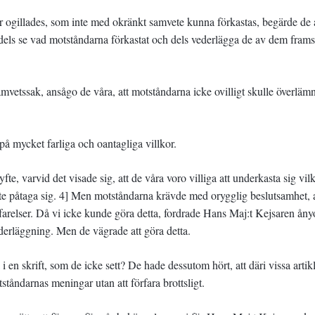
lar ogillades, som inte med okränkt samvete kunna förkastas, begärde de 
 dels se vad motståndarna förkastat och dels vederlägga de av dem frams
amvetssak, ansågo de våra, att motståndarna icke ovilligt skulle överlämn
på mycket farliga och oantagliga villkor.
fte, varvid det visade sig, att de våra voro villiga att underkasta sig vil
 påtaga sig. 4] Men motståndarna krävde med orygglig beslutsamhet, a
arelser. Då vi icke kunde göra detta, fordrade Hans Maj:t Kejsaren ånyo
ederläggning. Men de vägrade att göra detta.
 en skrift, som de icke sett? De hade dessutom hört, att däri vissa artik
ståndarnas meningar utan att förfara brottsligt.