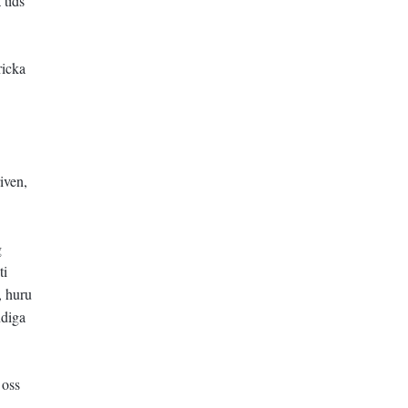
 tids
ricka
iven,
g
ti
, huru
ndiga
 oss