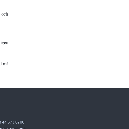
n och
ligen
åd må
8 44 573 6700