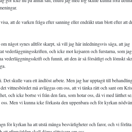
jag gör icke nu på annat sätt, ehuru jag med fog skulle kunna föra denna
meningar.
isa, att de varken fråga efter sanning eller endräkt utan blott efter att d
m något synes alltför skarpt, så vill jag här inledningsvis säga, att jag
t vederläggningsskriften, och icke mot kejsaren och furstarna, som jag
na vederläggningsskrift och funnit, att den är så försåtligt och lömskt skr
iga.
ri. Det skulle vara ett ändlöst arbete. Men jag har upptagit till behandlin
k det vittnesbördet må avläggas om oss, att vi tänka rätt och sant om Kris
et, och icke bortse vi från den fara, som hotar oss, då vi med lätthet se
t oss. Men vi kunna icke förkasta den uppenbara och för kyrkan nödvä
gagn för kyrkan ha att utstå många besvärligheter och faror, och vi förlita
h att eftervärlden skall döma rättvisare om oss.