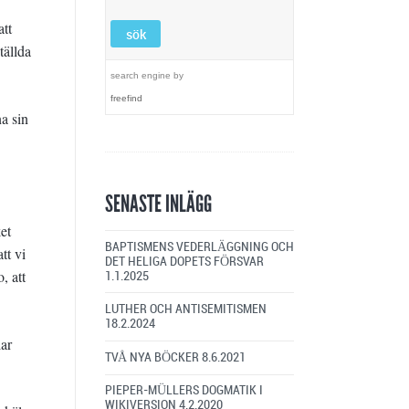
att
tällda
search engine
by
freefind
a sin
SENASTE INLÄGG
ket
BAPTISMENS VEDERLÄGGNING OCH
tt vi
DET HELIGA DOPETS FÖRSVAR
, att
1.1.2025
LUTHER OCH ANTISEMITISMEN
18.2.2024
lar
TVÅ NYA BÖCKER
8.6.2021
PIEPER-MÜLLERS DOGMATIK I
WIKIVERSION
4.2.2020