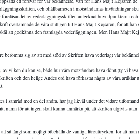
psätta ett försvar för vår bekännelse, vari för Hans Maj:t Kejsaren de 
erläggningsskriften, och ohållbarheten i motståndarnas invändningar sku
 föreläsandet av vederläggningsskriften antecknat huvudpunkterna och
rift överlämnade de våra slutligen till Hans Maj:t Kejsaren, för att han 
de skäl att godkänna den framlagda vederläggningen. Men Hans Maj:t Ke
are berömma sig av att med stöd av Skriften hava vederlagt vår bekännel
ft, av vilken du kan se, både hur våra motståndare hava dömt (ty vi hava
Skriften och den helige Andes ord hava förkastat några av våra artiklar 
t.
ttes i samråd med en del andra, har jag likväl under det vidare utformand
itt namn för att ingen skall kunna anmärka på, att skriften utgivits utan
a att så långt som möjligt bibehålla de vanliga lärouttrycken, för att man