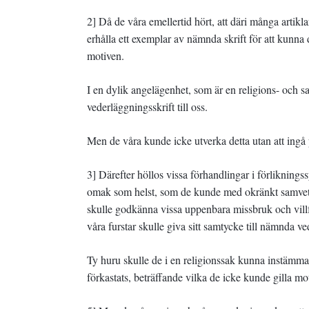
2] Då de våra emellertid hört, att däri många artik
erhålla ett exemplar av nämnda skrift för att kunna
motiven.
I en dylik angelägenhet, som är en religions- och s
vederläggningsskrift till oss.
Men de våra kunde icke utverka detta utan att ingå 
3] Därefter höllos vissa förhandlingar i förlikningssy
omak som helst, som de kunde med okränkt samvete
skulle godkänna vissa uppenbara missbruk och villf
våra furstar skulle giva sitt samtycke till nämnda v
Ty huru skulle de i en religionssak kunna instämma i
förkastats, beträffande vilka de icke kunde gilla mot