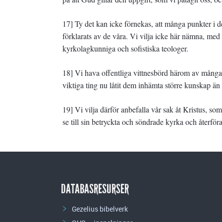
17] Ty det kan icke förnekas, att många punkter i de
förklarats av de våra. Vi vilja icke här nämna, med
kyrkolagkunniga och sofistiska teologer.
18] Vi hava offentliga vittnesbörd härom av många 
viktiga ting nu låtit dem inhämta större kunskap än
19] Vi vilja därför anbefalla vår sak åt Kristus, s
se till sin betryckta och söndrade kyrka och återföra
DATABASRESURSER
Gezelius bibelverk