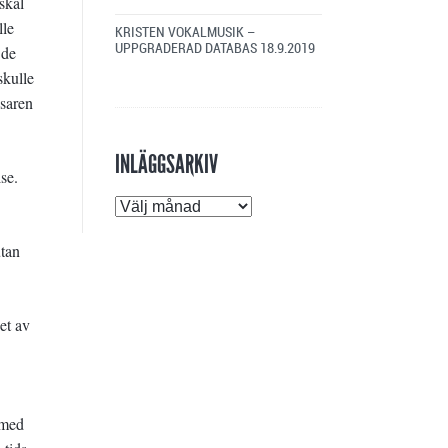
skäl
lle
KRISTEN VOKALMUSIK –
UPPGRADERAD DATABAS
18.9.2019
 de
skulle
jsaren
INLÄGGSARKIV
se.
Inläggsarkiv
utan
et av
 med