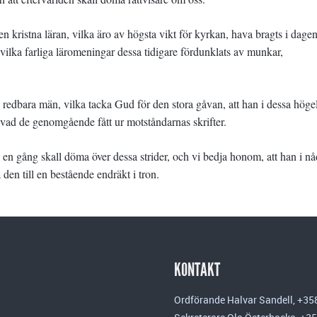
n kristna läran, vilka äro av högsta vikt för kyrkan, hava bragts i dage
 vilka farliga läromeningar dessa tidigare fördunklats av munkar,
redbara män, vilka tacka Gud för den stora gåvan, att han i dessa höge
 vad de genomgående fått ur motståndarnas skrifter.
om en gång skall döma över dessa strider, och vi bedja honom, att han i n
 den till en bestående endräkt i tron.
KONTAKT
Ordförande Halvar Sandell, +35