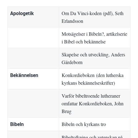
Apologetik
Om Da Vinci-koden
(pdf), Seth
Erlandsson
Motsägelser i Bibeln?
, artikelserie
i Bibel och bekännelse
Skapelse och utveckling
, Anders
Gärdeborn
Bekännelsen
Konkordieboken
(den lutherska
kyrkans bekännelseskrifter)
Varför bibeltroende lutheraner
omfattar Konkordieboken
, John
Brug
Bibeln
Bibeln och kyrkans tro
Bibeltolkning och vetenskap på