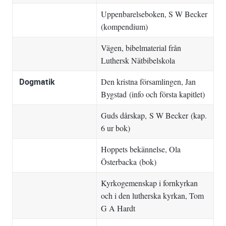
Uppenbarelseboken
, S W Becker
(kompendium)
Vägen
, bibelmaterial från
Luthersk Nätbibelskola
Dogmatik
Den kristna församlingen
, Jan
Bygstad (info och första kapitlet)
Guds dårskap
, S W Becker (kap.
6 ur bok)
Hoppets bekännelse
, Ola
Österbacka (bok)
Kyrkogemenskap i fornkyrkan
och i den lutherska kyrkan
, Tom
G A Hardt