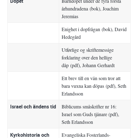
Dopet
Barndopet under de fyra första
århundradena
(bok), Joachim
Jeremias
Enighet i dopfrågan
(bok), David
Hedegård
Utførlige og skriftemessige
forklaring over den hellige
dåp
(pdf), Johann Gerhardt
Ett brev till en vän som tror att
bara vuxna kan döpas
(pdf), Seth
Erlandsson
Israel och ändens tid
Biblicums småskrifter nr 16:
Israel som Guds tjänare
(pdf),
Seth Erlandsson
Kyrkohistoria och
Evangeliska Fosterlands-