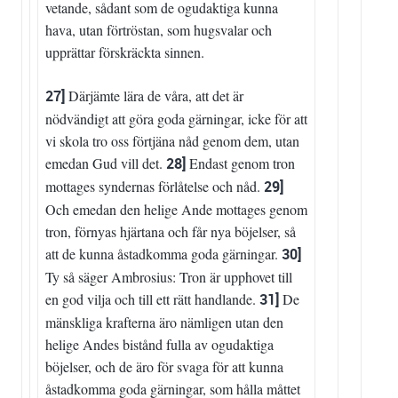
vetande, sådant som de ogudaktiga kunna
hava, utan förtröstan, som hugsvalar och
upprättar förskräckta sinnen.
27]
Därjämte lära de våra, att det är
nödvändigt att göra goda gärningar, icke för att
vi skola tro oss förtjäna nåd genom dem, utan
emedan Gud vill det.
28]
Endast genom tron
mottages syndernas förlåtelse och nåd.
29]
Och emedan den helige Ande mottages genom
tron, förnyas hjärtana och får nya böjelser, så
att de kunna åstadkomma goda gärningar.
30]
Ty så säger Ambrosius: Tron är upphovet till
en god vilja och till ett rätt handlande.
31]
De
mänskliga krafterna äro nämligen utan den
helige Andes bistånd fulla av ogudaktiga
böjelser, och de äro för svaga för att kunna
åstadkomma goda gärningar, som hålla måttet