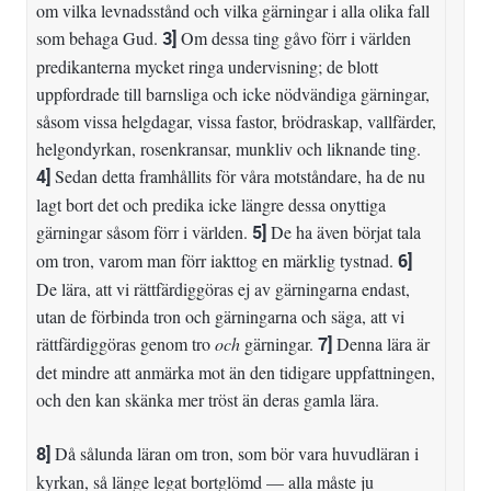
om vilka levnadsstånd och vilka gärningar i alla olika fall
som behaga Gud.
3]
Om dessa ting gåvo förr i världen
predikanterna mycket ringa undervisning; de blott
uppfordrade till barnsliga och icke nödvändiga gärningar,
såsom vissa helgdagar, vissa fastor, brödraskap, vallfärder,
helgondyrkan, rosenkransar, munkliv och liknande ting.
4]
Sedan detta framhållits för våra motståndare, ha de nu
lagt bort det och predika icke längre dessa onyttiga
gärningar såsom förr i världen.
5]
De ha även börjat tala
om tron, varom man förr iakttog en märklig tystnad.
6]
De lära, att vi rättfärdiggöras ej av gärningarna endast,
utan de förbinda tron och gärningarna och säga, att vi
rättfärdiggöras genom tro
och
gärningar.
7]
Denna lära är
det mindre att anmärka mot än den tidigare uppfattningen,
och den kan skänka mer tröst än deras gamla lära.
8]
Då sålunda läran om tron, som bör vara huvudläran i
kyrkan, så länge legat bortglömd — alla måste ju