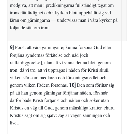
medgiva, att man i predikningarna fullständigt tegat om
trons rättfärdighet och i kyrkan blott uppehållit sig vid
läran om gärningarna — undervisas man i våra kyrkor på
följande sätt om tron:
9]
Först: att våra gärningar ej kunna försona Gud eller
förtjäna syndernas förlåtelse och nåd [och
rättfärdiggörelse], utan att vi vinna denna blott genom
tron, då vi tro, att vi upptagas i nåden för Kristi skull,
vilken står som medlaren och försoningsmedlet och
genom vilken Fadern försonas.
10]
Den som förlitar sig
på att han genom gärningar förtjänar nåden, försmår
därför både Kristi förtjänst och nåden och söker utan
Kristus en väg till Gud, genom mänskliga krafter, ehuru
Kristus sagt om sig själv: Jag är vägen sanningen och
livet.