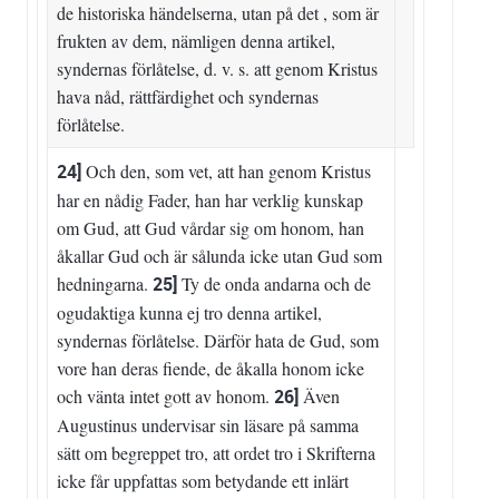
de historiska händelserna, utan på det , som är
frukten av dem, nämligen denna artikel,
syndernas förlåtelse, d. v. s. att genom Kristus
hava nåd, rättfärdighet och syndernas
förlåtelse.
24]
Och den, som vet, att han genom Kristus
har en nådig Fader, han har verklig kunskap
om Gud, att Gud vårdar sig om honom, han
åkallar Gud och är sålunda icke utan Gud som
hedningarna.
25]
Ty de onda andarna och de
ogudaktiga kunna ej tro denna artikel,
syndernas förlåtelse. Därför hata de Gud, som
vore han deras fiende, de åkalla honom icke
och vänta intet gott av honom.
26]
Även
Augustinus undervisar sin läsare på samma
sätt om begreppet tro, att ordet tro i Skrifterna
icke får uppfattas som betydande ett inlärt