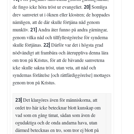
de fingo icke höra tröst ur evangeliet.
20]
Somliga
drev samvetet ut i öknen eller klostren; de hoppades
nämligen, att de där skulle förtjäna nåd genom
munkliv.
21]
Andra åter funno på andra gärningar,
genom vilka nåd och tillfyllestgörelse för synderna
skulle förtjänas.
22]
Därför var det i högsta grad
nödvändigt att frambära och återuppliva denna lära
om tron på Kristus, för att de bävande samvetena
icke skulle sakna tröst, utan veta, att nåd och
syndernas förlåtelse [och rättfärdiggörelse] mottages
genom tron på Kristus.
23]
Det klargöres även för människorna, att
ordet tro här icke betecknar blott kunskap om
vad som en gång timat, sådan som även de
ogudaktiga och de onda andarna hava, utan
därmed betecknas en tro, som tror ej blott på