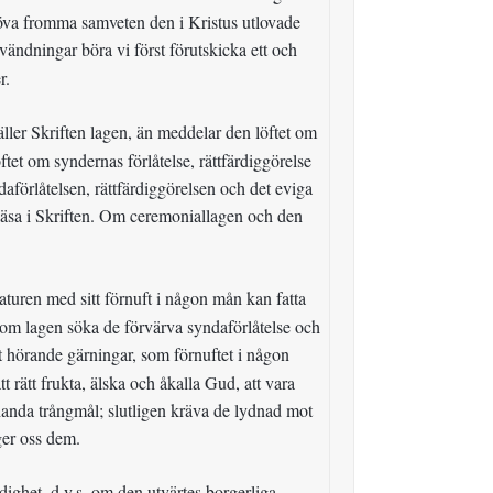
röva fromma samveten den i Kristus utlovade
ändningar böra vi först förutskicka ett och
r.
ller Skriften lagen, än meddelar den löftet om
öftet om syndernas förlåtelse, rättfärdiggörelse
daförlåtelsen, rättfärdiggörelsen och det eviga
läsa i Skriften. Om ceremoniallagen och den
uren med sitt förnuft i någon mån kan fatta
nom lagen söka de förvärva syndaförlåtelse och
et hörande gärningar, som förnuftet i någon
 rätt frukta, älska och åkalla Gud, att vara
ehanda trångmål; slutligen kräva de lydnad mot
ger oss dem.
rdighet, d.v.s. om den utvärtes borgerliga