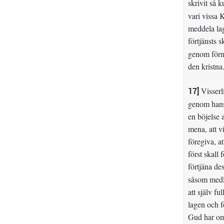
skrivit så 
vari vissa 
meddela lag
förtjänsts s
genom förnuf
den kristna
17]
Visserl
genom hans 
en böjelse a
mena, att v
föregiva, a
först skall
förtjäna des
såsom medla
att själv f
lagen och fö
Gud har oms