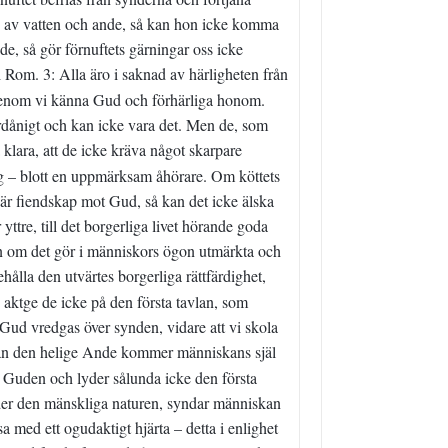
dd av vatten och ande, så kan hon icke komma
e, så gör förnuftets gärningar oss icke
i Rom. 3: Alla äro i saknad av härligheten från
igenom vi känna Gud och förhärliga honom.
rdånigt och kan icke vara det. Men de, som
klara, att de icke kräva något skarpare
g – blott en uppmärksam åhörare. Om köttets
 är fiendskap mot Gud, så kan det icke älska
ttre, till det borgerliga livet hörande goda
en om det gör i människors ögon utmärkta och
lla den utvärtes borgerliga rättfärdighet,
 aktge de icke på den första tavlan, som
t Gud vredgas över synden, vidare att vi skola
n den helige Ande kommer människans själ
e Guden och lyder sålunda icke den första
låder den mänskliga naturen, syndar människan
med ett ogudaktigt hjärta – detta i enlighet