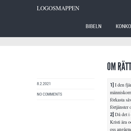
LOGOSMAPPEN
BIBELN
KONKO
OM RÄT
8.2.2021
1]
I den fjä
människorna
NO COMMENTS
förkasta så
förtjänster
2]
Då det i 
Kristi ära 
oss angåend