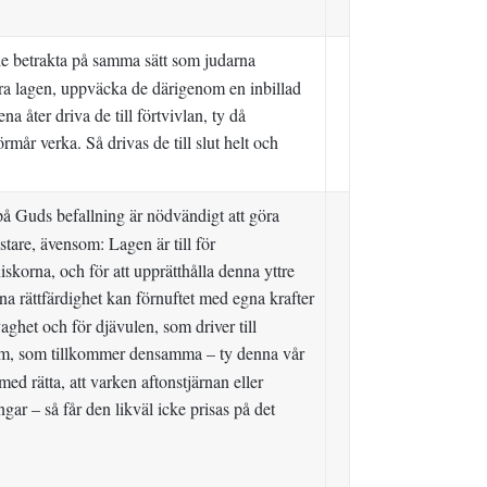
m de betrakta på samma sätt som judarna
öra lagen, uppväcka de därigenom en inbillad
a åter driva de till förtvivlan, ty då
mår verka. Så drivas de till slut helt och
på Guds befallning är nödvändigt att göra
tare, ävensom: Lagen är till för
skorna, och för att upprätthålla denna yttre
 rättfärdighet kan förnuftet med egna krafter
aghet och för djävulen, som driver till
eröm, som tillkommer densamma – ty denna vår
ed rätta, att varken aftonstjärnan eller
ar – så får den likväl icke prisas på det