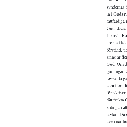
syndernas f
in i Guds r
rättfärdiga
Gud, d.v.s.
Likaså i Ro
äro i ett k
förstånd, u
sinne är fi
Gud. Om det
gärningar. 
lovvärda gä
som förnuft
föreskriver
rätt frukta
antingen at
tavlan. Då 
även när ho