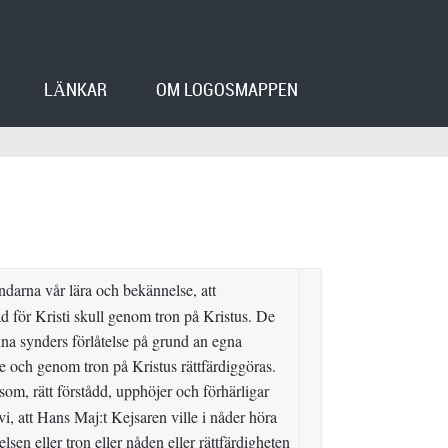
LÄNKAR
OM LOGOSMAPPEN
åndarna vår lära och bekännelse, att
åd för Kristi skull genom tron på Kristus. De
ina synders förlåtelse på grund an egna
e och genom tron på Kristus rättfärdiggöras.
som, rätt förstådd, upphöjer och förhärligar
vi, att Hans Maj:t Kejsaren ville i nåder höra
en eller tron eller nåden eller rättfärdigheten