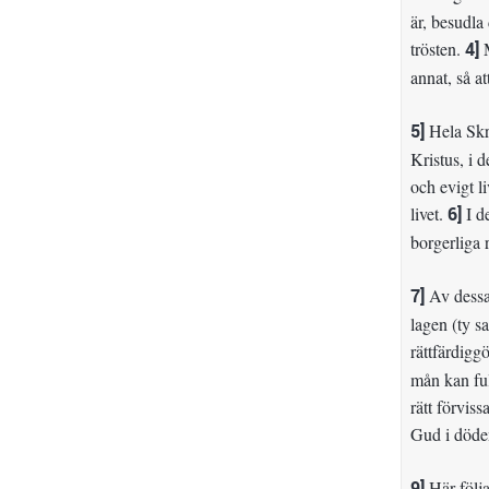
är, besudla
trösten.
4]
M
annat, så a
5]
Hela Skri
Kristus, i d
och evigt l
livet.
6]
I d
borgerliga r
7]
Av dessa 
lagen (ty s
rättfärdigg
mån kan ful
rätt förvis
Gud i döden
9]
Här följa