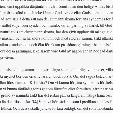
eten, samt uppdikta därjämte, att vårt förnuft utan den helige Andes bist
len är i ostörd ro och icke känner Guds vrede eller Guds dom, kan den i
vad gott är. På detta sätt lära de, att människorna förtjäna syndernas f
örnuftet sörjer över synden och framlockar en gärning av kärlek till Gud 
 naturligtvis smickrar människorna, har den givit upphov till många gud
v mässan, och så ha andra kommit och med stöd av samma åsikt uttänkt
 alltmer understödja och öka förtröstan på sådana gärningar ha de påstå
ra dessa gärningar, icke såsom vore Gud av någon annan nödgad därtil
ga väsen.
a åskådning sammanhänger många stora och farliga villfarelser, vilka de
å mycket bör den erfarne läsaren dock förstå: Om det sagda betecknar de
llan filosofien och Kristi lära? Om vi kunna förtjäna syndernas förlåte
 vi kunna rättfärdiggöras genom förnuftet eller förnuftets gärningar, var
grund av nämnda åsikt har det redan gått så långt, att många håna oss,
t än den filosofiska.
14]
Vi hava hört sådana, som i predikan alldeles lä
’ Ethica. Och dessa skulle ju icke förfara oriktigt, om det som motstånda