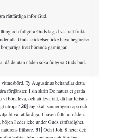
ra rättfärdiga inför Gud.
lting och fullgöra Guds lag, d.v.s. rätt frukta
nder alla Guds skickelser, icke hava begärelse
e, borgerliga livet hörande gärningar.
da, då de utan nåden söka fullgöra Guds bud.
 vittnesbörd. Ty Augustinus behandlar detta
 förtjänster. I sin skrift De natura et gratia
vi böra leva, och att leva rätt, då har Kristus
ögt utropa?
30]
Jag skall sannerligen ropa och
ja bliva rättfärdiga; I haven fallit ur nåden.
, böjen I eder icke under Guds rättfärdighet.
 naturens frälsare.
31]
Och i Joh. 8 heter det:
nuftet befrias från synderna och förtjäna