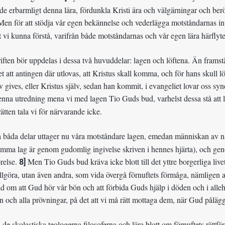
 de erbarmligt denna lära, fördunkla Kristi ära och välgärningar och be
en för att stödja vår egen bekännelse och vederlägga motståndarnas inv
tt vi kunna förstå, varifrån både motståndarnas och vår egen lära härflyte
ften bör uppdelas i dessa två huvuddelar: lagen och löftena. Än framstä
et att antingen där utlovas, att Kristus skall komma, och för hans skull l
iv gives, eller Kristus själv, sedan han kommit, i evangeliet lovar oss syn
enna utredning mena vi med lagen Tio Guds bud, varhelst dessa stå att 
ätten tala vi för närvarande icke.
båda delar uttager nu våra motståndare lagen, emedan människan av nat
amma lag är genom gudomlig ingivelse skriven i hennes hjärta), och ge
örelse.
8]
Men Tio Guds bud kräva icke blott till det yttre borgerliga liv
lgöra, utan även andra, som vida övergå förnuftets förmåga, nämligen att
sad om att Gud hör vår bön och att förbida Guds hjälp i döden och i all
 och alla prövningar, på det att vi må rätt mottaga dem, när Gud påläg
 de skolastiska teologerna filosoferna och lära blott om förnuftets rättfä