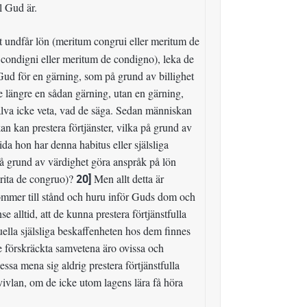
l Gud är.
t undfår lön (meritum congrui eller meritum de
condigni eller meritum de condigno), leka de
 Gud för en gärning, som på grund av billighet
 längre en sådan gärning, utan en gärning,
lva icke veta, vad de säga. Sedan människan
kan kan prestera förtjänster, vilka på grund av
da hon har denna habitus eller själsliga
 på grund av värdighet göra anspråk på lön
erita de congruo)?
20]
Men allt detta är
kommer till stånd och huru inför Guds dom och
e alltid, att de kunna prestera förtjänstfulla
ella själsliga beskaffenheten hos dem finnes
de förskräckta samvetena äro ovissa och
ssa mena sig aldrig prestera förtjänstfulla
vivlan, om de icke utom lagens lära få höra