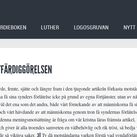
RDIEBOKEN
LUTHER
LOGOSGRUVAN
NYTT
TFÄRDIGGÖRELSEN
rde, femte, sjätte och längre fram i den tjugonde artikeln förkasta motst
 få sina synders förlåtelse icke på grund av egna förtjänster, utan av n
väl det ena som det andra, både vårt förnekande av att människorna få s
 och vårt hävdande av att människorna genom tron få syndernas förlåtels
denna meningsmotsättning är fråga om vår kristna läras främsta artikel, 
och giver åt alla troendes samveten en välbehövlig och rik tröst, så bedja 
e så viktiga saker.
3]
Ty då motståndarna varken förstå vad syndaförlåtels