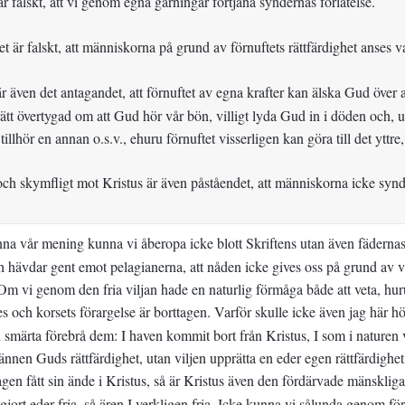
r falskt, att vi genom egna gärningar förtjäna syndernas förlåtelse.
 är falskt, att människorna på grund av förnuftets rättfärdighet anses va
r även det antagandet, att förnuftet av egna krafter kan älska Gud över al
ätt övertygad om att Gud hör vår bön, villigt lyda Gud in i döden och, u
 tillhör en annan o.s.v., ehuru förnuftet visserligen kan göra till det yttr
och skymfligt mot Kristus är även påståendet, att människorna icke syn
na vår mening kunna vi åberopa icke blott Skriftens utan även fädernas
h hävdar gent emot pelagianerna, att nåden icke gives oss på grund av våra
Om vi genom den fria viljan hade en naturlig förmåga både att veta, huru 
es och korsets förargelse är borttagen. Varför skulle icke även jag här h
 smärta förebrå dem: I haven kommit bort från Kristus, I som i naturen vil
ännen Guds rättfärdighet, utan viljen upprätta en eder egen rättfärdighet
gen fått sin ände i Kristus, så är Kristus även den fördärvade mänskliga
ort eder fria, så ären I verkligen fria. Icke kunna vi sålunda genom för