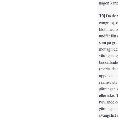
någon kärle
19]
Då de v
congruo), o
blott med o
undfår lön 
som på grun
mottagit de
värdighet g
beskaffenhe
(merita de 
uppdiktat a
i samvetets 
gärningar, 
eller icke.
tvivlande o
gärningar, 
evangeliet 