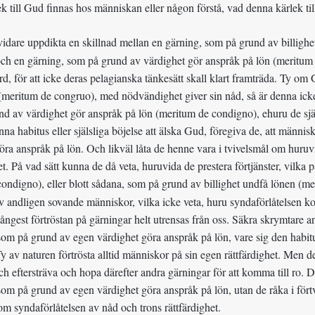
k till Gud finnas hos människan eller någon förstå, vad denna kärlek til
idare uppdikta en skillnad mellan en gärning, som på grund av billighe
ch en gärning, som på grund av värdighet gör anspråk på lön (meritum 
rd, för att icke deras pelagianska tänkesätt skall klart framträda. Ty om
(meritum de congruo), med nödvändighet giver sin nåd, så är denna icke
d av värdighet gör anspråk på lön (meritum de condigno), ehuru de sjä
nna habitus eller själsliga böjelse att älska Gud, föregiva de, att männis
öra anspråk på lön. Och likväl låta de henne vara i tvivelsmål om huruvi
t. På vad sätt kunna de då veta, huruvida de prestera förtjänster, vilka
condigno), eller blott sådana, som på grund av billighet undfå lönen (m
v andligen sovande människor, vilka icke veta, huru syndaförlåtelsen 
ångest förtröstan på gärningar helt utrensas från oss. Säkra skrymtare ans
som på grund av egen värdighet göra anspråk på lön, vare sig den habitu
 Ty av naturen förtrösta alltid människor på sin egen rättfärdighet. Men 
ch eftersträva och hopa därefter andra gärningar för att komma till ro. De
som på grund av egen värdighet göra anspråk på lön, utan de råka i fört
om syndaförlåtelsen av nåd och trons rättfärdighet.