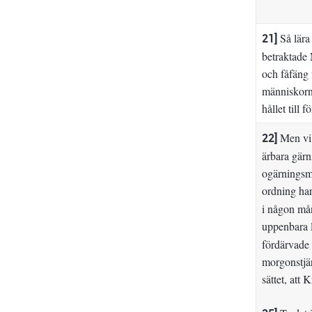
21]
Så lära 
betraktade 
och fåfäng 
människorna
hållet till f
22]
Men vi 
ärbara gärn
ogärningsmä
ordning har
i någon mån
uppenbara l
fördärvade 
morgonstjär
sättet, att K