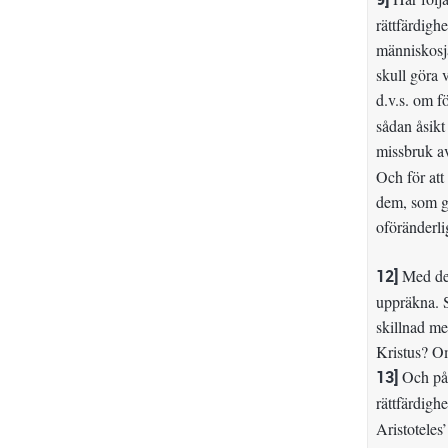
rättfärdigh
människosjä
skull göra 
d.v.s. om f
sådan åsikt
missbruk a
Och för att
dem, som gö
oföränderli
12]
Med denn
uppräkna. S
skillnad me
Kristus? Om
13]
Och på 
rättfärdighe
Aristoteles