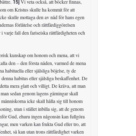
bättre.
15]
Vi veta också, att böcker finnas,
som om Kristus skulle ha kommit för att
icke skulle mottaga den av nåd för hans egen
dernas förlåtelse och rättfärdiggörelsen
i varje fall den fariseiska rättfärdigheten och
istorisk kunskap om honom och mena, att vi
e kalla den – den första nåden, varmed de mena
 habituella eller själsliga böjelse, ty de
 denna habitus eller själsliga beskaffenhet. De
detta mera glatt och villigt. De kräva, att man
tt man sedan genom lagens gärningar skall
t människorna icke skall hålla sig till honom
ing, utan i stället inbilla sig, att de genom
a inför Gud, ehuru ingen någonsin kan fullgöra
ningar, men varken kan frukta Gud eller tro, att
nhet, så kan utan trons rättfärdighet varken