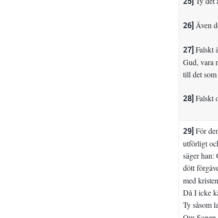
25]
Ty det ä
26]
Även det
27]
Falskt ä
Gud, vara r
till det som
28]
Falskt 
29]
För den
utförligt oc
säger han: 
dött förgäv
med kristen
Då I icke k
Ty såsom la
Om Sonen gj