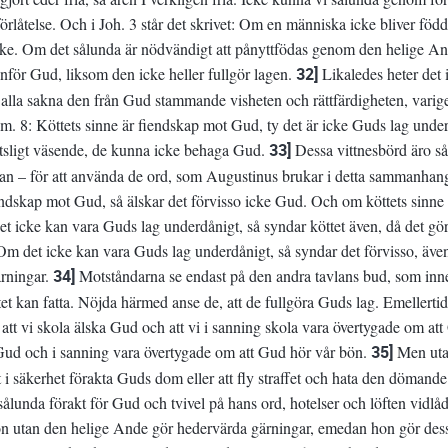
örlåtelse. Och i Joh. 3 står det skrivet: Om en människa icke bliver fö
ike. Om det sålunda är nödvändigt att pånyttfödas genom den helige And
 inför Gud, liksom den icke heller fullgör lagen.
32]
Likaledes heter det 
 alla sakna den från Gud stammande visheten och rättfärdigheten, var
m. 8: Köttets sinne är fiendskap mot Gud, ty det är icke Guds lag unde
öttsligt väsende, de kunna icke behaga Gud.
33]
Dessa vittnesbörd äro så 
tan – för att använda de ord, som Augustinus brukar i detta sammanhan
endskap mot Gud, så älskar det förvisso icke Gud. Och om köttets sinne
 icke kan vara Guds lag underdånigt, så syndar köttet även, då det gör y
Om det icke kan vara Guds lag underdånigt, så syndar det förvisso, äv
rningar.
34]
Motståndarna se endast på den andra tavlans bud, som innehå
et kan fatta. Nöjda härmed anse de, att de fullgöra Guds lag. Emellertid
, att vi skola älska Gud och att vi i sanning skola vara övertygade om at
 Gud och i sanning vara övertygade om att Gud hör vår bön.
35]
Men uta
t i säkerhet förakta Guds dom eller att fly straffet och hata den dömand
sålunda förakt för Gud och tvivel på hans ord, hotelser och löften vid
n utan den helige Ande gör hedervärda gärningar, emedan hon gör dessa 