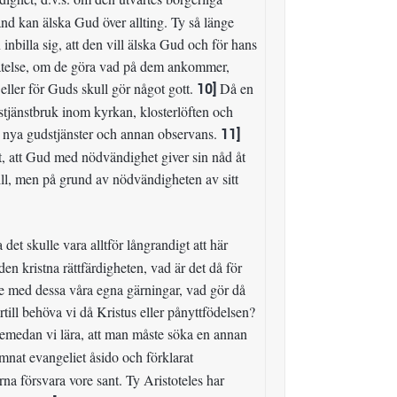
ånd kan älska Gud över allting. Ty så länge
nbilla sig, att den vill älska Gud och för hans
örlåtelse, om de göra vad på dem ankommer,
eller för Guds skull gör något gott.
10]
Då en
stjänstbruk inom kyrkan, klosterlöften och
 nya gudstjänster och annan observans.
11]
tt, att Gud med nödvändighet giver sin nåd åt
l, men på grund av nödvändigheten av sitt
t skulle vara alltför långrandigt att här
n kristna rättfärdigheten, vad är det då för
lse med dessa våra egna gärningar, vad gör då
till behöva vi då Kristus eller pånyttfödelsen?
 emedan vi lära, att man måste söka en annan
mnat evangeliet åsido och förklarat
rna försvara vore sant. Ty Aristoteles har