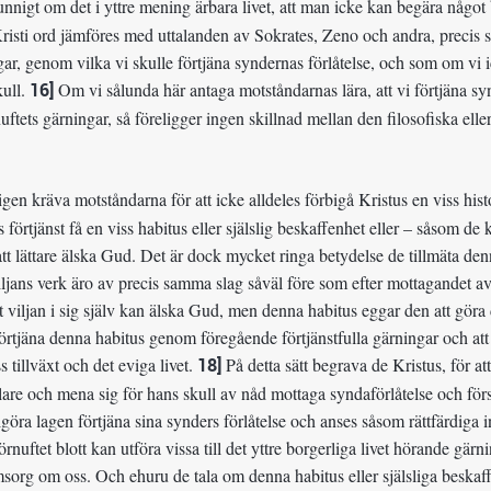
kunnigt om det i yttre mening ärbara livet, att man icke kan begära något 
Kristi ord jämföres med uttalanden av Sokrates, Zeno och andra, precis 
ar, genom vilka vi skulle förtjäna syndernas förlåtelse, och som om vi 
kull.
16]
Om vi sålunda här antaga motståndarnas lära, att vi förtjäna syn
tets gärningar, så föreligger ingen skillnad mellan den filosofiska eller 
.
igen kräva motståndarna för att icke alldeles förbigå Kristus en viss h
förtjänst få en viss habitus eller själslig beskaffenhet eller – såsom d
tt lättare älska Gud. Det är dock mycket ringa betydelse de tillmäta denna
iljans verk äro av precis samma slag såväl före som efter mottagandet av
tt viljan i sig själv kan älska Gud, men denna habitus eggar den att göra 
 förtjäna denna habitus genom föregående förtjänstfulla gärningar och a
s tillväxt och det eviga livet.
18]
På detta sätt begrava de Kristus, för at
re och mena sig för hans skull av nåd mottaga syndaförlåtelse och förson
ullgöra lagen förtjäna sina synders förlåtelse och anses såsom rättfärdig
rnuftet blott kan utföra vissa till det yttre borgerliga livet hörande gär
org om oss. Och ehuru de tala om denna habitus eller själsliga beskaffe