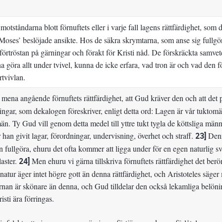
motståndarna blott förnuftets eller i varje fall lagens rättfärdighet, so
Moses’ beslöjade ansikte. Hos de säkra skrymtarna, som anse sig fullg
förtröstan på gärningar och förakt för Kristi nåd. De förskräckta samveten
 göra allt under tvivel, kunna de icke erfara, vad tron är och vad den för
örtvivlan.
mena angående förnuftets rättfärdighet, att Gud kräver den och att det 
ingar, som dekalogen föreskriver, enligt detta ord: Lagen är vår tuktomäs
n. Ty Gud vill genom detta medel till yttre tukt tygla de köttsliga männi
 han givit lagar, förordningar, undervisning, överhet och straff.
23]
Denna
 fullgöra, ehuru det ofta kommer att ligga under för en egen naturlig sv
aster.
24]
Men ehuru vi gärna tillskriva förnuftets rättfärdighet det b
natur äger intet högre gott än denna rättfärdighet, och Aristoteles säger m
nan är skönare än denna, och Gud tilldelar den också lekamliga belöning
risti ära förringas.