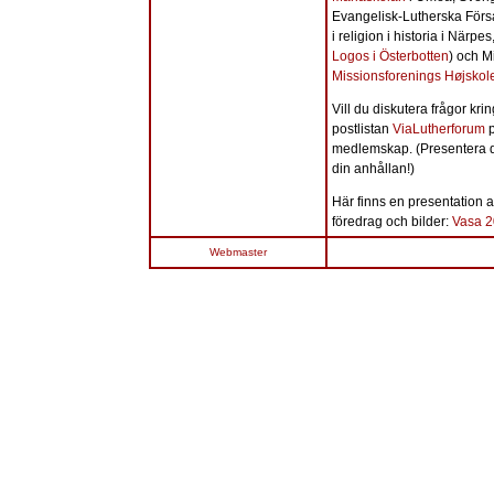
Evangelisk-Lutherska Försa
i religion i historia i Närpe
Logos i Österbotten
) och Mi
Missionsforenings Højskol
Vill du diskutera frågor kri
postlistan
ViaLutherforum
p
medlemskap. (Presentera di
din anhållan!)
Här finns en presentation
föredrag och bilder:
Vasa 
Webmaster