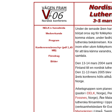
NELK:s huvudsida
Under de senaste åren har a
börjat oroa sig för folkkyrk
Medverkande
komma vidare, under fasth
Program
lutherska bekännelsen. Ko
inom eller utom folkkyrkorn
Konfererensbroschyr (pdf 1,45
MB)
för att lära känna varandra,
samtala.
Föredrag
Bilder
Den 13-14 mars 2004 samla
Finland till en nordisk lut
Den 11-13 mars 2005 blev d
årets konferens hölls allt
Norge.
Arbetsgruppen som planer
(pastor i
DELK
, Norge), Pe
Fossnes
, Norge), Åke Mala
lutherska församling i Upps
(verksamhetsledare för Eva
Mariaskolan
i Umeå, Sverig