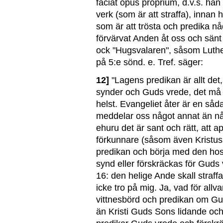
faciat opus proprium, d.v.s. ha
verk (som är att straffa), innan h
som är att trösta och predika nåd
förvärvat Anden åt oss och sänt
ock "Hugsvalaren", såsom Luther
på 5:e sönd. e. Tref. säger:
12]
"Lagens predikan är allt det
synder och Guds vrede, det må 
helst. Evangeliet åter är en såd
meddelar oss något annat än nåd 
ehuru det är sant och rätt, att 
förkunnare (såsom även Kristus 
predikan och börja med den ho
synd eller förskräckas för Guds
16: den helige Ande skall straffa
icke tro på mig. Ja, vad för allv
vittnesbörd och predikan om Gu
än Kristi Guds Sons lidande och