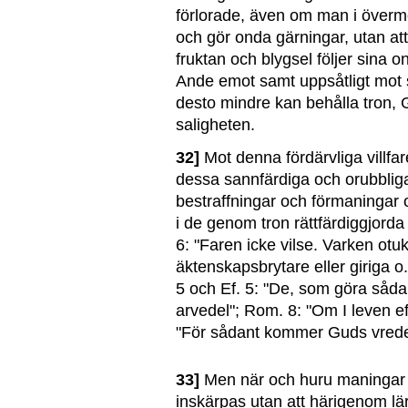
förlorade, även om man i överm
och gör onda gärningar, utan at
fruktan och blygsel följer sina o
Ande emot samt uppsåtligt mot s
desto mindre kan behålla tron, 
saligheten.
32]
Mot denna fördärvliga villfar
dessa sannfärdiga och orubblig
bestraffningar och förmaningar 
i de genom tron rättfärdiggjorda 
6: "Faren icke vilse. Varken otu
äktenskapsbrytare eller giriga o.
5 och Ef. 5: "De, som göra sådant
arvedel"; Rom. 8: "Om I leven eft
"För sådant kommer Guds vred
33]
Men när och huru maningar t
inskärpas utan att härigenom lä