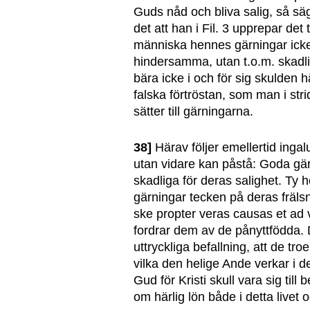
Guds nåd och bliva salig, så säga
det att han i Fil. 3 upprepar det
människa hennes gärningar icke 
hindersamma, utan t.o.m. skadl
bära icke i och för sig skulden h
falska förtröstan, som man i str
sätter till gärningarna.
38]
Härav följer emellertid ingal
utan vidare kan påstå: Goda gär
skadliga för deras salighet. Ty
gärningar tecken på deras frälsn
ske propter veras causas et ad 
fordrar dem av de pånyttfödda. 
uttryckliga befallning, att de tr
vilka den helige Ande verkar i 
Gud för Kristi skull vara sig til
om härlig lön både i detta livet