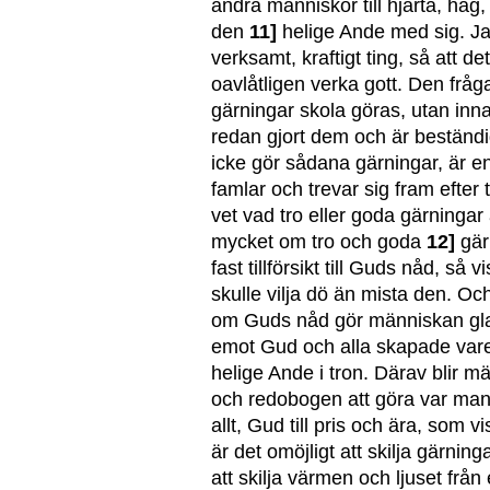
andra människor till hjärta, håg,
den
11]
helige Ande med sig. Ja, 
verksamt, kraftigt ting, så att de
oavlåtligen verka gott. Den fråg
gärningar skola göras, utan inna
redan gjort dem och är beständ
icke gör sådana gärningar, är en
famlar och trevar sig fram efter
vet vad tro eller goda gärningar
mycket om tro och goda
12]
gär
fast tillförsikt till Guds nåd, så
skulle vilja dö än mista den. Och
om Guds nåd gör människan glad
emot Gud och alla skapade vare
helige Ande i tron. Därav blir m
och redobogen att göra var man 
allt, Gud till pris och ära, som 
är det omöjligt att skilja gärning
att skilja värmen och ljuset från 