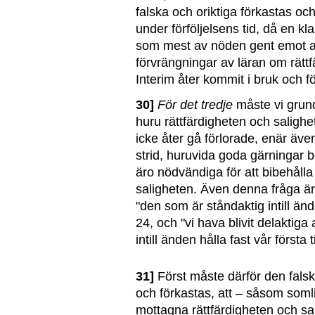
falska och oriktiga förkastas och
under förföljelsens tid, då en kl
som mest av nöden gent emot al
förvrängningar av läran om rätt
Interim åter kommit i bruk och för
30]
För det tredje
måste vi grund
huru rättfärdigheten och salighe
icke åter gå förlorade, enär äve
strid, huruvida goda gärningar 
äro nödvändiga för att bibehålla 
saligheten. Även denna fråga är a
"den som är ståndaktig intill ände
24, och "vi hava blivit delaktiga 
intill änden hålla fast vår första ti
31]
Först måste därför den falsk
och förkastas, att – såsom somli
mottagna rättfärdigheten och sa