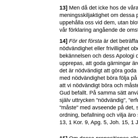
13]
Men då det icke hos de vår
meningsskiljaktighet om dessa pu
uppehålla oss vid dem, utan blot
vår förklaring angående de oms
14]
För det första
är det beträf
nödvändighet eller frivillighet ob
bekännelsen och dess Apologi d
upprepas, att goda gärningar är
det är nödvändigt att göra goda
med nödvändighet böra följa på 
att vi nödvändigt böra och mås
Gud befallt. På samma sätt anvä
själv uttrycken "nödvändig", "er
"måste" med avseende på det, 
ordning, befallning och vilja äro
13, 1 Kor. 9, Apg. 5, Joh. 15, 1 