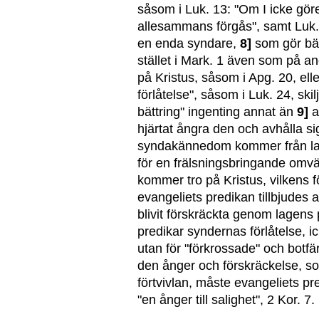
såsom i Luk. 13: "Om I icke göre
allesammans förgås", samt Luk. 1
en enda syndare,
8]
som gör bät
stället i Mark. 1 även som på and
på Kristus, såsom i Apg. 20, ell
förlåtelse", såsom i Luk. 24, skil
bättring" ingenting annat än
9]
a
hjärtat ångra den och avhålla s
syndakännedom kommer från lage
för en frälsningsbringande omvän
kommer tro på Kristus, vilkens f
evangeliets predikan tillbjudes 
blivit förskräckta genom lagens 
predikar syndernas förlåtelse, ic
utan för "förkrossade" och botfär
den ånger och förskräckelse, som
förtvivlan, måste evangeliets pre
"en ånger till salighet", 2 Kor. 7.