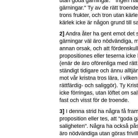
utan goda gärningar." "Ingen har
gärningar." Ty av de rätt troen
trons frukter, och tron utan kär
kärlek icke är någon grund till s
2]
Andra åter ha gent emot det s
gärningar väl äro nödvändiga, me
annan orsak, och att fördenskul
propositiones eller teserna icke
(enär de äro oförenliga med rätt 
ständigt tidigare och ännu alltjä
mot vår kristna tros lära, i vilke
rättfärdig- och saliggör). Ty Krist
icke förringas, utan löftet om sa
fast och visst för de troende.
3]
I denna strid ha några få fra
proposition eller tes, att "goda 
saligheten". Några ha också påst
äro nödvändiga utan göras frivil