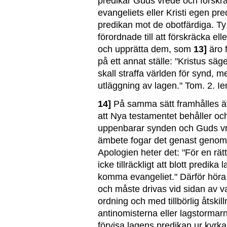
predikar Guds vrede och förskrä
evangeliets eller Kristi egen p
predikan mot de obotfärdiga. Ty 
förordnade till att förskräcka elle
och upprätta dem, som
13]
äro f
på ett annat ställe: "Kristus säg
skall straffa världen för synd, 
utläggning av lagen." Tom. 2. Ien
14]
På samma sätt framhålles äv
att Nya testamentet behåller o
uppenbarar synden och Guds vre
ämbete fogar det genast genom e
Apologien heter det: "För en rät
icke tillräckligt att blott predika
komma evangeliet." Därför höra
och måste drivas vid sidan av v
ordning och med tillbörlig åtskil
antinomisterna eller lagstormar
förvisa lagens predikan ur kyrkan