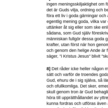
ingen meningsskiljaktighet om f
det är Guds vilja, ordning och be
föra ett liv i goda gärningar och
egentlig mening goda, vilka var
uttänker åt sig eller som ske en
sådana, som Gud själv föreskrivit 
människan fullgör dessa goda gä
krafter, utan först när hon gen
och genom den helige Ande är f
säger, "i Kristus Jesus" blivit "s
8]
Det råder icke heller någon m
sätt och varför de troendes go
Gud, ehuru de i sig själva, så lä
och ofullkomliga. Det sker, eme
skull genom tron är Gud behagl
höra till upprätthållandet av ytt
kunna fordras och utföras även 