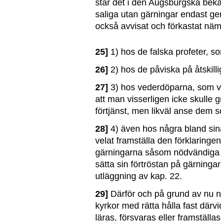
står det i den Augsburgska bekänn
saliga utan gärningar endast ge
också avvisat och förkastat nä
25]
1) hos de falska profeter, s
26]
2) hos de påviska på åtskilli
27]
3) hos vederdöparna, som vil
att man visserligen icke skulle 
förtjänst, men likväl anse dem 
28]
4) även hos några bland si
velat framställa den förklaringe
gärningarna såsom nödvändiga fö
sätta sin förtröstan på gärnin
utläggning av kap. 22.
29]
Därför och på grund av nu n
kyrkor med rätta hålla fast därvid
läras, försvaras eller framställ