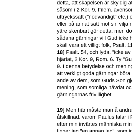
detta, att skapelsen är skyldig at
såsom i 2 Kor. 9, Filem. ävens
uttryckssätt ("nödvändigt" etc.
eller på annat sätt mot sin vilja n
yttre skenbart gör detta, men do
sådana gärningar vill Gud icke 
skall vara ett villigt folk, Psalt. 
18]
Psalt. 54, och lyda, "icke av
hjärtat, 2 Kor. 9, Rom. 6. Ty "Gu
9. I denna betydelse och menin
att verkligt goda gärningar böra g
ande av dem, som Guds Son gjort
mening, som somliga hävdat och
gärningarnas frivillighet.
19]
Men här måste man å andra 
åtskillnad, varom Paulus talar i 
efter min invärtes människa min l
finner jag "en annan lag", som ick