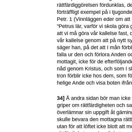
rättfärdiggörelsen fördunklas, d
förträffligt exempel på i tjugonde
Petr. 1 (Vinnläggen eder om att 
"Petrus lär, varför vi skola göra
att vi må göra vår kallelse fast, d.
vår kallelse genom att på nytt 
säger han, på det att I mån förbl
falla ur den och förlora Anden 
mottagit, icke för de efterföljan
nåd genom Kristus, och som I 
tron förblir icke hos dem, som för
helige Ande och visa boten ifrån
34]
Å andra sidan bör man icke a
griper om rättfärdigheten och sa
överlämnar sin uppgift åt gärnin
skulle bevara den mottagna rätt
utan för att löftet icke blott att