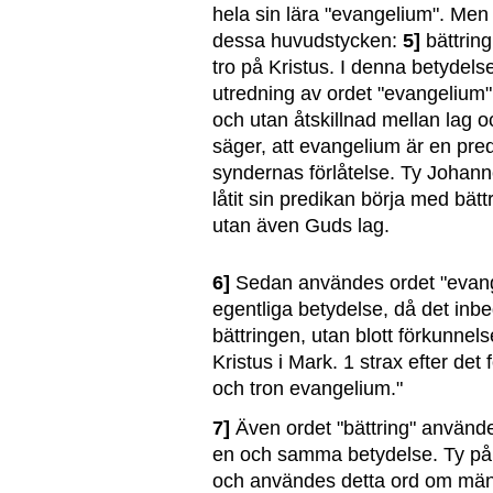
hela sin lära "evangelium". Men
dessa huvudstycken:
5]
bättring
tro på Kristus. I denna betydelse 
utredning av ordet "evangelium",
och utan åtskillnad mellan lag o
säger, att evangelium är en pre
syndernas förlåtelse. Ty Johann
låtit sin predikan börja med bätt
utan även Guds lag.
6]
Sedan användes ordet "evangel
egentliga betydelse, då det inb
bättringen, utan blott förkunne
Kristus i Mark. 1 strax efter det
och tron evangelium."
7]
Även ordet "bättring" användes 
en och samma betydelse. Ty på v
och användes detta ord om män