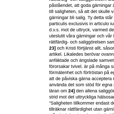
påståendet, att goda gärningar 
till saligheten, så att det skulle
gärningar bli salig. Ty detta står
particulis exclusivis in articulo iu
d.v.s. mot de uttryck, varmed de
uteslutit våra gärningar och vår 
rättfärdig- och saliggörelsen sam
23]
och Kristi förtjänst allt, sås
artikel. Likaledes berövar ova
anfäktade och ängslade samvete
förorsakar tvivel, är på många sät
förmätenhet och förtröstan på e
att de påviska gärna accepter
använda det som stöd för egna
läran om
24]
den allena saliggör
strid mot det uttryckliga hälso
"Saligheten tillkommer endast
tillräknar rättfärdighet utan gä