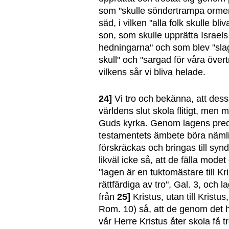
som "skulle söndertrampa orm
säd, i vilken "alla folk skulle b
son, som skulle upprätta Israels r
hedningarna" och som blev "sla
skull" och "sargad för våra över
vilkens sår vi bliva helade.
24]
Vi tro och bekänna, att dessa 
världens slut skola flitigt, men me
Guds kyrka. Genom lagens predi
testamentets ämbete böra nämli
förskräckas och bringas till sy
likväl icke så, att de fälla mode
"lagen är en tuktomästare till Kris
rättfärdiga av tro", Gal. 3, och 
från
25]
Kristus, utan till Kristus,
Rom. 10) så, att de genom det 
vår Herre Kristus åter skola få t