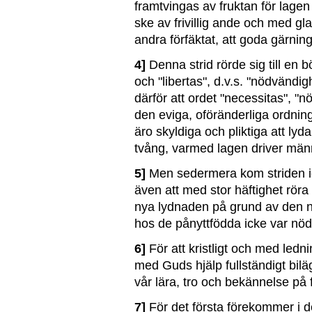
framtvingas av fruktan för lagen
ske av frivillig ande och med gla
andra förfäktat, att goda gärnin
4]
Denna strid rörde sig till en 
och "libertas", d.v.s. "nödvändigh
därför att ordet "necessitas", "n
den eviga, oföränderliga ordning
äro skyldiga och pliktiga att ly
tvång, varmed lagen driver männ
5]
Men sedermera kom striden ick
även att med stor häftighet röra 
nya lydnaden på grund av den
hos de pånyttfödda icke var nö
6]
För att kristligt och med led
med Guds hjälp fullständigt bilä
vår lära, tro och bekännelse på f
7]
För det första förekommer i d