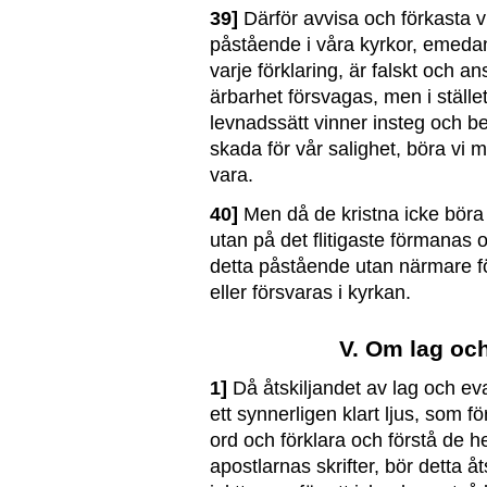
39]
Därför avvisa och förkasta 
påstående i våra kyrkor, emedan
varje förklaring, är falskt och a
ärbarhet försvagas, men i stället 
levnadssätt vinner insteg och bef
skada för vår salighet, böra vi m
vara.
40]
Men då de kristna icke böra 
utan på det flitigaste förmanas o
detta påstående utan närmare fö
eller försvaras i kyrkan
.
V. Om lag oc
1]
Då åtskiljandet av lag och ev
ett synnerligen klart ljus, som för
ord och förklara och förstå de h
apostlarnas skrifter, bör detta 