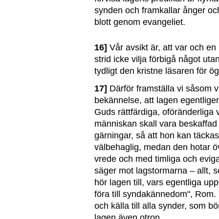
synden och framkallar ånger oc
blott genom evangeliet.
16]
Vår avsikt är, att var och en 
strid icke vilja förbigå något uta
tydligt den kristne läsaren för ö
17]
Därför framställa vi såsom vå
bekännelse, att lagen egentligen
Guds rättfärdiga, oföränderliga
människan skall vara beskaffad i 
gärningar, så att hon kan täck
välbehaglig, medan den hotar
vrede och med timliga och eviga
säger mot lagstormarna – allt, s
hör lagen till, vars egentliga upp
föra till syndakännedom", Rom. 
och källa till alla synder, som bö
lagen även otron.