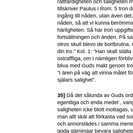
rättfärdigheten och saligheten m
tillskriver Paulus i Rom. 5 tron d
ingång till nåden, utan även de
nåden, så att vi kunna berömm
härligheten. Så har tron uppgif
fortsättningen och änden. På sa
otros skull blevo de bortbrutna
din tro." Kol. 1: "Han skall ställ
ostraffliga, om I nämligen förblive
bliva med Guds makt genom tron 
"I ären på väg att vinna målet f
själars salighet".
35]
Då det sålunda av Guds ord k
egentliga och enda medel , vari
saligheten icke blott mottagas,
man allt skäl att förkasta vad s
och annorstädes i samma menin
goda gärningar bevara salighete