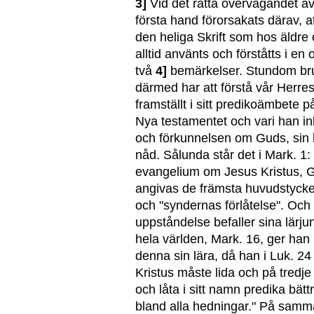
3]
Vid det rätta övervägandet av d
första hand förorsakats därav, a
den heliga Skrift som hos äldre 
alltid använts och förståtts i e
två
4]
bemärkelser. Stundom bru
därmed har att förstå vår Herres
framställt i sitt predikoämbete p
Nya testamentet och vari han inb
och förkunnelsen om Guds, sin
nåd. Sålunda står det i Mark. 1
evangelium om Jesus Kristus, G
angivas de främsta huvudstycke
och "syndernas förlåtelse". Och 
uppståndelse befaller sina lärju
hela världen, Mark. 16, ger han
denna sin lära, då han i Luk. 24 
Kristus måste lida och på tredj
och låta i sitt namn predika bätt
bland alla hedningar." På samma