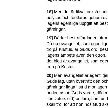
18]
Men det är likväl också sant,
belyses och förklaras genom eva
lagens egentliga uppgift att be
gärningar.
19]
Därför bestraffar lagen otro
Då nu evangeliet, som egentligen
tro på Kristus, är Guds ord, be
lagens ämbete även den otron, at
det blott är evangeliet, som ege
tron på Kristus.
20]
Men evangeliet är egentligen
Guds lag, utan överträtt den oc
gärningar ligga i strid mot lage
underkastad Guds vrede, döden, a
i helvetets eld) en lära, som u
skall tro, för att hon hos Gud sk