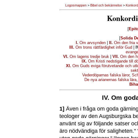
Logosmappen
>
Bibel och bekännelse
>
Konkord
Konkordi
[
Epit
[
Solida De
I.
Om arvsynden
|
II.
Om den fria vi
III.
Om trons rättfärdighet inför Gud
|
I
evange
VI.
Om lagens tredje bruk
|
VII.
Om den he
IX.
Om Kristi nedstigande till d
XI.
Om Guds eviga förutvetande och utk
sekt
Vederdöparnas falska läror
,
Sch
De nya arianernas falska lära
Bih
IV. Om god
1]
Även i fråga om goda gärninga
teologer av den Augsburgska b
använt sig av följande satser oc
äro nödvändiga för saligheten." "