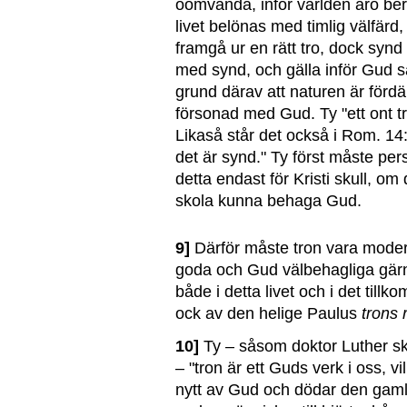
oomvända, inför världen äro be
livet belönas med timlig välfärd
framgå ur en rätt tro, dock synd
med synd, och gälla inför Gud 
grund därav att naturen är förd
försonad med Gud. Ty "ett ont tr
Likaså står det också i Rom. 14:
det är synd." Ty först måste pe
detta endast för Kristi skull, 
skola kunna behaga Gud.
9]
Därför måste tron vara moder 
goda och Gud välbehagliga gärn
både i detta livet och i det till
ock av den helige Paulus
trons 
10]
Ty – såsom doktor Luther skri
– "tron är ett Guds verk i oss, v
nytt av Gud och dödar den gamle