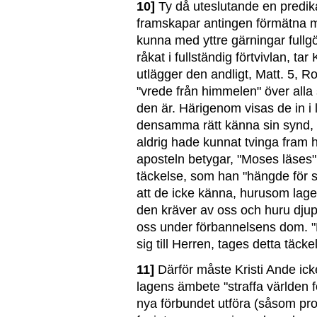
10]
Ty då uteslutande en predik
framskapar antingen förmätna m
kunna med yttre gärningar fullg
råkat i fullständig förtvivlan, ta
utlägger den andligt, Matt. 5, 
"vrede från himmelen" över alla 
den är. Härigenom visas de in i 
densamma rätt känna sin synd
aldrig hade kunnat tvinga fram
aposteln betygar, "Moses läses", 
täckelse, som han "hängde för si
att de icke känna, hurusom lagen
den kräver av oss och huru djup
oss under förbannelsens dom.
sig till Herren, tages detta täcke
11]
Därför måste Kristi Ande ick
lagens ämbete "straffa världen 
nya förbundet utföra (såsom pro