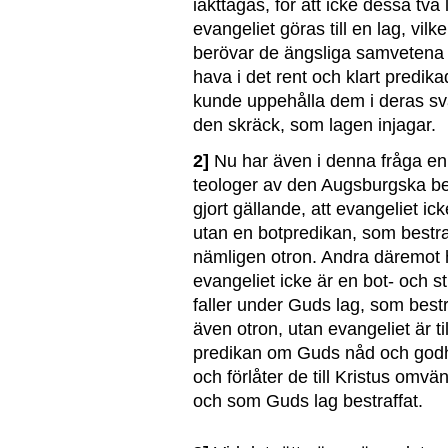
iakttagas, för att icke dessa t
evangeliet göras till en lag, vilk
berövar de ängsliga samvetena 
hava i det rent och klart predik
kunde uppehålla dem i deras sv
den skräck, som lagen injagar.
2]
Nu har även i denna fråga en 
teologer av den Augsburgska be
gjort gällande, att evangeliet ic
utan en botpredikan, som bestra
nämligen otron. Andra däremot h
evangeliet icke är en bot- och st
faller under Guds lag, som bestr
även otron, utan evangeliet är ti
predikan om Guds nåd och godhet 
och förlåter de till Kristus omvä
och som Guds lag bestraffat.