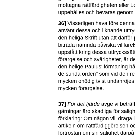
mottagna rättfärdigheten eller t.o
uppehålles och bevaras genom 
36]
Visserligen hava före denna s
använt dessa och liknande uttry
den heliga Skrift utan att därför
biträda nämnda påviska villfare
uppstått kring dessa uttryckssät
förargelse och svårigheter, är de
den helige Paulus' förmaning hål
de sunda orden" som vid den re
mycken onödig tvist undanröjes
mycken förargelse.
37]
För det fjärde
avge vi beträf
gärningar äro skadliga för saligh
förklaring: Om någon vill draga 
artikeln om rättfärdiggörelsen o
förtröstan om sin salighet därpå 