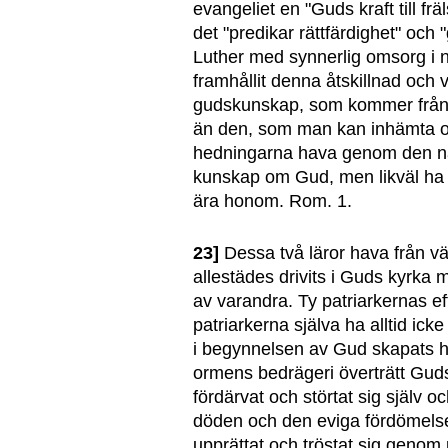
evangeliet en "Guds kraft till frä
det "predikar rättfärdighet" och
Luther med synnerlig omsorg i nä
framhållit denna åtskillnad och 
gudskunskap, som kommer från e
än den, som man kan inhämta oc
hedningarna hava genom den nat
kunskap om Gud, men likväl ha d
ära honom. Rom. 1.
23]
Dessa två läror hava från vä
allestädes drivits i Guds kyrka me
av varandra. Ty patriarkernas 
patriarkerna själva ha alltid ick
i begynnelsen av Gud skapats h
ormens bedrägeri överträtt Guds
fördärvat och störtat sig själv 
döden och den eviga fördömelse
upprättat och tröstat sig genom