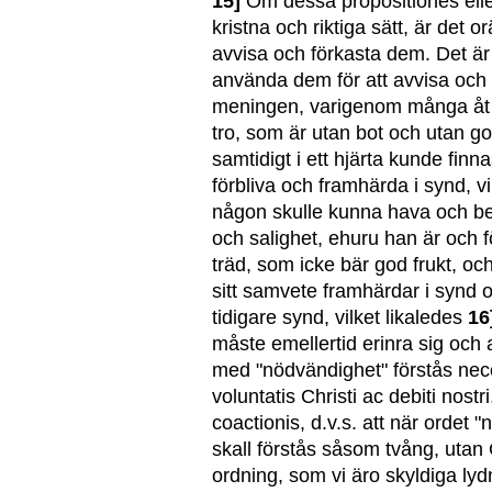
15]
Om dessa propositiones eller
kristna och riktiga sätt, är det o
avvisa och förkasta dem. Det är i 
använda dem för att avvisa och 
meningen, varigenom många åt s
tro, som är utan bot och utan g
samtidigt i ett hjärta kunde finna
förbliva och framhärda i synd, vi
någon skulle kunna hava och behå
och salighet, ehuru han är och fö
träd, som icke bär god frukt, och
sitt samvete framhärdar i synd oc
tidigare synd, vilket likaledes
16
måste emellertid erinra sig och 
med "nödvändighet" förstås nece
voluntatis Christi ac debiti nost
coactionis, d.v.s. att när ordet
skall förstås såsom tvång, utan
ordning, som vi äro skyldiga ly