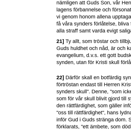
nämligen att Guds Son, vår Herre
lagens förbannelse och försonat 
vi genom honom allena upptagas
få våra synders förlåtelse, bliv
alla straff samt varda evigt salig
21]
Ty allt, som tröstar och till
Guds huldhet och nåd, är och ka
evangelium, d.v.s. ett gott budska
synden, utan för Kristi skull förl
22]
Därför skall en botfärdig synd
förtröstan endast till Herren Kris
synders skull". Denne, "som ick
som för vår skull blivit gjord till 
den rättfärdighet, som gäller infö
"oss till rättfärdighet", hans lydna
inför Gud i Guds stränga dom. 
förklarats, "ett ämbete, som d