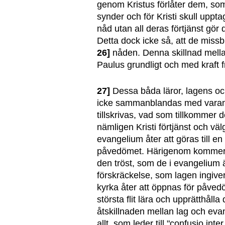
genom Kristus förlåter dem, som
synder och för Kristi skull uppta
nåd utan all deras förtjänst gör 
Detta dock icke så, att de mis
26]
nåden. Denna skillnad mella
Paulus grundligt och med kraft fr
27]
Dessa båda läror, lagens oc
icke sammanblandas med varandr
tillskrivas, vad som tillkomme
nämligen Kristi förtjänst och väl
evangelium åter att göras till en
påvedömet. Härigenom kommer v
den tröst, som de i evangelium
förskräckelse, som lagen ingive
kyrka åter att öppnas för påve
största flit lära och upprätthåll
åtskillnaden mellan lag och ev
allt, som leder till "confusio int