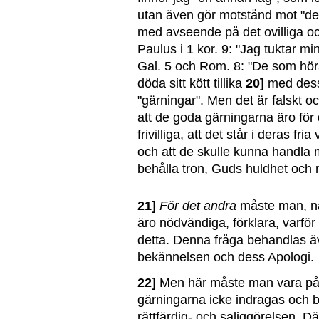
utan även gör motstånd mot "de
med avseende på det ovilliga oc
Paulus i 1 kor. 9: "Jag tuktar mi
Gal. 5 och Rom. 8: "De som höra K
döda sitt kött tillika
20]
med dess 
"gärningar". Men det är falskt och
att de goda gärningarna äro för
frivilliga, att det står i deras fr
och att de skulle kunna handla
behålla tron, Guds huldhet och 
21]
För det andra
måste man, nä
äro nödvändiga, förklara, varför
detta. Denna fråga behandlas 
bekännelsen och dess Apologi.
22]
Men här måste man vara på s
gärningarna icke indragas och bl
rättfärdig- och saliggörelsen. Dä