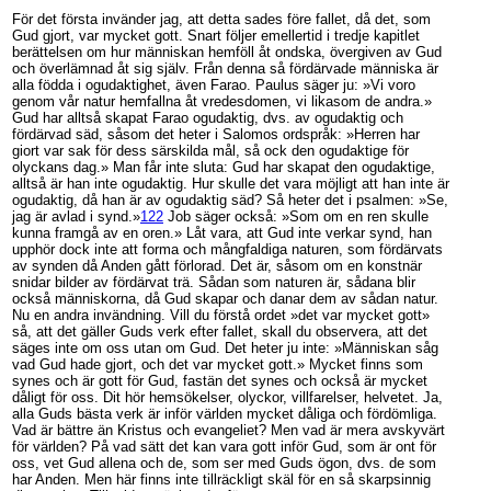
För det första invänder jag, att detta sades före fallet, då det, som
Gud gjort, var mycket gott. Snart följer emellertid i tredje kapitlet
berättelsen om hur människan hemföll åt ondska, övergiven av Gud
och överlämnad åt sig själv. Från denna så fördärvade människa är
alla födda i ogudaktighet, även Farao. Paulus säger ju: »Vi voro
genom vår natur hemfallna åt vredesdomen, vi likasom de andra.»
Gud har alltså skapat Farao ogudaktig, dvs. av ogudaktig och
fördärvad säd, såsom det heter i Salomos ordspråk: »Herren har
giort var sak för dess särskilda mål, så ock den ogudaktige för
olyckans dag.» Man får inte sluta: Gud har skapat den ogudaktige,
alltså är han inte ogudaktig. Hur skulle det vara möjligt att han inte är
ogudaktig, då han är av ogudaktig säd? Så heter det i psalmen: »Se,
jag är avlad i synd.»
122
Job säger också: »Som om en ren skulle
kunna framgå av en oren.» Låt vara, att Gud inte verkar synd, han
upphör dock inte att forma och mångfaldiga naturen, som fördärvats
av synden då Anden gått förlorad. Det är, såsom om en konstnär
snidar bilder av fördärvat trä. Sådan som naturen är, sådana blir
också människorna, då Gud skapar och danar dem av sådan natur.
Nu en andra invändning. Vill du förstå ordet »det var mycket gott»
så, att det gäller Guds verk efter fallet, skall du observera, att det
säges inte om oss utan om Gud. Det heter ju inte: »Människan såg
vad Gud hade gjort, och det var mycket gott.» Mycket finns som
synes och är gott för Gud, fastän det synes och också är mycket
dåligt för oss. Dit hör hemsökelser, olyckor, villfarelser, helvetet. Ja,
alla Guds bästa verk är inför världen mycket dåliga och fördömliga.
Vad är bättre än Kristus och evangeliet? Men vad är mera avskyvärt
för världen? På vad sätt det kan vara gott inför Gud, som är ont för
oss, vet Gud allena och de, som ser med Guds ögon, dvs. de som
har Anden. Men här finns inte tillräckligt skäl för en så skarpsinnig