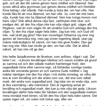
gott, och att den blir sämre genom hans mildhet och tålamod. Han
synes alltså allra grymmast just genom denna mildhet och förefaller
finna behag i vårt elände. Han kunde ju bota det, om han ville. Han
kunde låta bli att visa tålamod, om han ville. Ja, vore det inte hans
vilja, kunde han inte ha tålamod därmed. Vem kan tvinga honom mot
hans vilja? Står alltså denna vilja fast, varförutan intet sker, och
medges det, att den fria viljan inte kan vilja något gott, säges allt
förgäves, vad än som säges för att ursäkta Gud och anklaga den fria
viljan. Ty den fria viljan säger hela tiden: Jag kan inte, och Gud vill
inte, vad skall jag göra? Han kan visserligen förbarma sig över mig
genom att hemsöka mig, men jag vinner ingenting därpå, utan jag
måste nödvändigtvis bli sämre, om han inte giver Anden. Den ger
han mig inte. Men han skulle ge den, om han ville. Det är alltså
säkert, att han inte vill ge den.
Inte heller åstadkommer de liknelser, som anföres, något i sak. Det
heter t.ex.: »Liksom lervällingen hårdnar och vaxen smälter på grund
av samma sol och den odlade marken frambringar frukt, den
ouppodlade törne efter samma regn, så förhärdas somliga medan
andra blir omvända genom en och samma Guds mildhet.» Jag
indelar nämligen inte den fria viljan i två skilda sinnelag, av vilka det
ena är som lervälling och det andra som vax, det ena som odlad
mark, det andra som ouppodlad jord. Jag talar om en enda vilja, som
är lika vanmäktig i alla människor. Den är ingenting annat än
lervälling och ouppodlad mark; den kan ju inte vilja det goda. Liksom
lervällingen därför hela tiden blir hårdare och den ouppodlade marken
mera insnärjd med törnen, så blir den fria viljan hela tiden sämre. Det
spelar ingen roll, om solen milt torkar upp, eller om