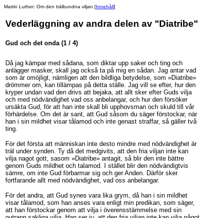
Martin Luther: Om den trälbundna viljan
[
Innehåll
]
Vederläggning av andra delen av "Diatribe"
Gud och det onda
(1 / 4)
Då jag kämpar med sådana, som diktar upp saker och ting och
anlägger masker, skall jag också ta på mig en sådan. Jag antar vad
som är omöjligt, nämligen att den bildliga betydelse, som »Diatribe»
drömmer om, kan tillämpas på detta ställe. Jag vill se efter, hur den
kryper undan vad den drivs att bejaka, att allt sker efter Guds vilja
och med nödvändighet vad oss anbelangar, och hur den försöker
ursäkta Gud, för att han inte skall bli upphovsman och skuld till vår
förhärdelse. Om det är sant, att Gud såsom du säger förstockar, när
han i sin mildhet visar tålamod och inte genast straffar, så gäller två
ting.
För det första att människan inte desto mindre med nödvändighet är
träl under synden. Ty då det medgivits, att den fria viljan inte kan
vilja nagot gott, sasom »Diatribe» antagit, så blir den inte bättre
genom Guds mildhet och talamod. I stället blir den nödvändigtvis
sämre, om inte Gud förbarmar sig och ger Anden. Därför sker
fortfarande allt med nödvändighet, vad oss anbelangar.
För det andra, att Gud synes vara lika grym, då han i sin mildhet
visar tålamod, som han anses vara enligt min predikan, som säger,
att han förstockar genom att vilja i överensstämmelse med sin
outrann sakliga vilja. Han ser ju, att den fria viljan inte kan vilja något