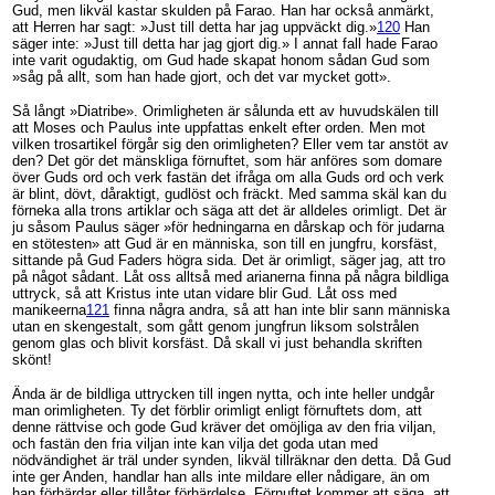
Gud, men likväl kastar skulden på Farao. Han har också anmärkt,
att Herren har sagt: »Just till detta har jag uppväckt dig.»
120
Han
säger inte: »Just till detta har jag gjort dig.» I annat fall hade Farao
inte varit ogudaktig, om Gud hade skapat honom sådan Gud som
»såg på allt, som han hade gjort, och det var mycket gott».
Så långt »Diatribe». Orimligheten är sålunda ett av huvudskälen till
att Moses och Paulus inte uppfattas enkelt efter orden. Men mot
vilken trosartikel förgår sig den orimligheten? Eller vem tar anstöt av
den? Det gör det mänskliga förnuftet, som här anföres som domare
över Guds ord och verk fastän det ifråga om alla Guds ord och verk
är blint, dövt, dåraktigt, gudlöst och fräckt. Med samma skäl kan du
förneka alla trons artiklar och säga att det är alldeles orimligt. Det är
ju såsom Paulus säger »för hedningarna en dårskap och för judarna
en stötesten» att Gud är en människa, son till en jungfru, korsfäst,
sittande på Gud Faders högra sida. Det är orimligt, säger jag, att tro
på något sådant. Låt oss alltså med arianerna finna på några bildliga
uttryck, så att Kristus inte utan vidare blir Gud. Låt oss med
manikeerna
121
finna några andra, så att han inte blir sann människa
utan en skengestalt, som gått genom jungfrun liksom solstrålen
genom glas och blivit korsfäst. Då skall vi just behandla skriften
skönt!
Ända är de bildliga uttrycken till ingen nytta, och inte heller undgår
man orimligheten. Ty det förblir orimligt enligt förnuftets dom, att
denne rättvise och gode Gud kräver det omöjliga av den fria viljan,
och fastän den fria viljan inte kan vilja det goda utan med
nödvändighet är träl under synden, likväl tillräknar den detta. Då Gud
inte ger Anden, handlar han alls inte mildare eller nådigare, än om
han förhärdar eller tillåter förhärdelse. Förnuftet kommer att säga, att