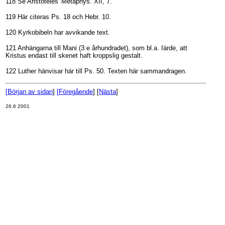
118 Se Aristoteles' Metaphys. XII, 7.
119 Här citeras Ps. 18 och Hebr. 10.
120 Kyrkobibeln har avvikande text.
121 Anhängarna till Mani (3:e århundradet), som bl.a. Iärde, att
Kristus endast till skenet haft kroppslig gestalt.
122 Luther hänvisar här till Ps. 50. Texten här sammandragen.
[
Början av sidan
]
[
Föregående
] [
Nästa
]
26.6 2001