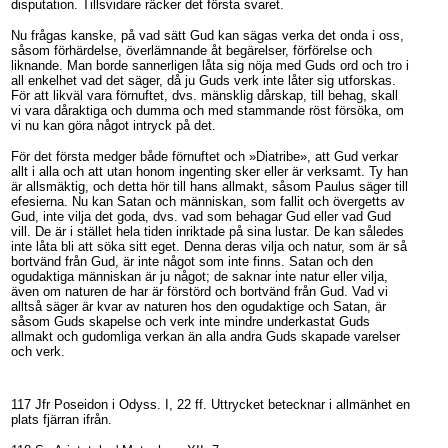
disputation. Tillsvidare räcker det första svaret.
Nu frågas kanske, på vad sätt Gud kan sägas verka det onda i oss,
såsom förhärdelse, överlämnande åt begärelser, förförelse och
liknande. Man borde sannerligen låta sig nöja med Guds ord och tro i
all enkelhet vad det säger, då ju Guds verk inte låter sig utforskas.
För att likväl vara förnuftet, dvs. mänsklig dårskap, till behag, skall
vi vara dåraktiga och dumma och med stammande röst försöka, om
vi nu kan göra något intryck på det.
För det första medger både förnuftet och »Diatribe», att Gud verkar
allt i alla och att utan honom ingenting sker eller är verksamt. Ty han
är allsmäktig, och detta hör till hans allmakt, såsom Paulus säger till
efesierna. Nu kan Satan och människan, som fallit och övergetts av
Gud, inte vilja det goda, dvs. vad som behagar Gud eller vad Gud
vill. De är i stället hela tiden inriktade på sina lustar. De kan således
inte låta bli att söka sitt eget. Denna deras vilja och natur, som är så
bortvänd från Gud, är inte något som inte finns. Satan och den
ogudaktiga människan är ju något; de saknar inte natur eller vilja,
även om naturen de har är förstörd och bortvänd från Gud. Vad vi
alltså säger är kvar av naturen hos den ogudaktige och Satan, är
såsom Guds skapelse och verk inte mindre underkastat Guds
allmakt och gudomliga verkan än alla andra Guds skapade varelser
och verk.
117 Jfr Poseidon i Odyss. I, 22 ff. Uttrycket betecknar i allmänhet en
plats fjärran ifrån.