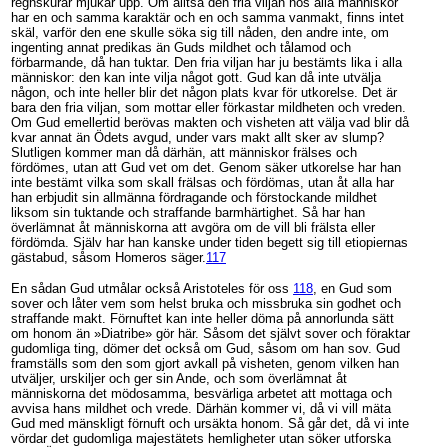
regnskurar mjukar upp. Om alltså den fria viljan hos alla människor
har en och samma karaktär och en och samma vanmakt, finns intet
skäl, varför den ene skulle söka sig till nåden, den andre inte, om
ingenting annat predikas än Guds mildhet och tålamod och
förbarmande, då han tuktar. Den fria viljan har ju bestämts lika i alla
människor: den kan inte vilja något gott. Gud kan då inte utvälja
någon, och inte heller blir det någon plats kvar för utkorelse. Det är
bara den fria viljan, som mottar eller förkastar mildheten och vreden.
Om Gud emellertid berövas makten och visheten att välja vad blir då
kvar annat än Ödets avgud, under vars makt allt sker av slump?
Slutligen kommer man då därhän, att människor frälses och
fördömes, utan att Gud vet om det. Genom säker utkorelse har han
inte bestämt vilka som skall frälsas och fördömas, utan åt alla har
han erbjudit sin allmänna fördragande och förstockande mildhet
liksom sin tuktande och straffande barmhärtighet. Så har han
överlämnat åt människorna att avgöra om de vill bli frälsta eller
fördömda. Själv har han kanske under tiden begett sig till etiopiernas
gästabud, såsom Homeros säger.
117
En sådan Gud utmålar också Aristoteles för oss
118
, en Gud som
sover och låter vem som helst bruka och missbruka sin godhet och
straffande makt. Förnuftet kan inte heller döma på annorlunda sätt
om honom än »Diatribe» gör här. Såsom det självt sover och föraktar
gudomliga ting, dömer det också om Gud, såsom om han sov. Gud
framställs som den som gjort avkall på visheten, genom vilken han
utväljer, urskiljer och ger sin Ande, och som överlämnat åt
människorna det mödosamma, besvärliga arbetet att mottaga och
avvisa hans mildhet och vrede. Därhän kommer vi, då vi vill mäta
Gud med mänskligt förnuft och ursäkta honom. Så går det, då vi inte
vördar det gudomliga majestätets hemligheter utan söker utforska