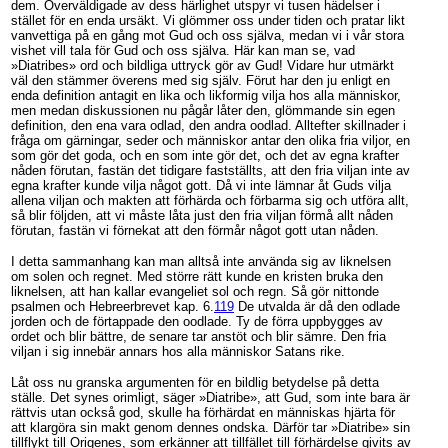
dem. Överväldigade av dess härlighet utspyr vi tusen hädelser i
stället för en enda ursäkt. Vi glömmer oss under tiden och pratar likt
vanvettiga på en gång mot Gud och oss själva, medan vi i vår stora
vishet vill tala för Gud och oss själva. Här kan man se, vad
»Diatribes» ord och bildliga uttryck gör av Gud! Vidare hur utmärkt
väl den stämmer överens med sig själv. Förut har den ju enligt en
enda definition antagit en lika och likformig vilja hos alla människor,
men medan diskussionen nu pågår låter den, glömmande sin egen
definition, den ena vara odlad, den andra oodlad. Alltefter skillnader i
fråga om gärningar, seder och människor antar den olika fria viljor, en
som gör det goda, och en som inte gör det, och det av egna krafter
nåden förutan, fastän det tidigare fastställts, att den fria viljan inte av
egna krafter kunde vilja något gott. Då vi inte lämnar åt Guds vilja
allena viljan och makten att förhärda och förbarma sig och utföra allt,
så blir följden, att vi måste låta just den fria viljan förmå allt nåden
förutan, fastän vi förnekat att den förmår något gott utan nåden.
I detta sammanhang kan man alltså inte använda sig av liknelsen
om solen och regnet. Med större rätt kunde en kristen bruka den
liknelsen, att han kallar evangeliet sol och regn. Så gör nittonde
psalmen och Hebreerbrevet kap. 6.
119
De utvalda är då den odlade
jorden och de förtappade den oodlade. Ty de förra uppbygges av
ordet och blir bättre, de senare tar anstöt och blir sämre. Den fria
viljan i sig innebär annars hos alla människor Satans rike.
Låt oss nu granska argumenten för en bildlig betydelse på detta
ställe. Det synes orimligt, säger »Diatribe», att Gud, som inte bara är
rättvis utan också god, skulle ha förhärdat en människas hjärta för
att klargöra sin makt genom dennes ondska. Därför tar »Diatribe» sin
tillflykt till Origenes, som erkänner att tillfället till förhärdelse givits av