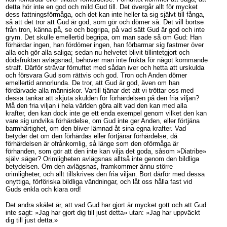
detta hör inte en god och mild Gud till. Det övergår allt för mycket
dess fattningsförmåga, och det kan inte heller ta sig självt till fånga,
så att det tror att Gud är god, som gör och dömer så. Det vill bortse
från tron, känna på, se och begripa, på vad sätt Gud är god och inte
grym. Det skulle emellertid begripa, om man sade så om Gud: Han
förhärdar ingen, han fördömer ingen, han förbarmar sig fastmer över
alla och gör alla saliga; sedan nu helvetet blivit tillintetgjort och
dödsfruktan avlägsnad, behöver man inte frukta för något kommande
straff. Därför strävar förnuftet med sådan iver och hetta att urskulda
och försvara Gud som rättvis och god. Tron och Anden dömer
emellertid annorlunda. De tror, att Gud är god, även om han
fördärvade alla människor. Vartill tjänar det att vi tröttar oss med
dessa tankar att skjuta skulden för förhärdelsen på den fria viljan?
Må den fria viljan i hela världen göra allt vad den kan med alla
krafter, den kan dock inte ge ett enda exempel genom vilket den kan
vare sig undvika förhärdelse, om Gud inte ger Anden, eller förtjäna
barmhärtighet, om den bliver lämnad åt sina egna krafter. Vad
betyder det om den förhärdas eller förtjänar förhärdelse, då
förhärdelsen är ofrånkomlig, så länge som den oförmåga är
förhanden, som gör att den inte kan vilja det goda, såsom »Diatribe»
själv säger? Orimligheten avlägsnas alltså inte genom den bildliga
betydelsen. Om den avlägsnas, framkommer ännu större
orimligheter, och allt tillskrives den fria viljan. Bort därför med dessa
onyttiga, förföriska bildliga vändningar, och låt oss hålla fast vid
Guds enkla och klara ord!
Det andra skälet är, att vad Gud har gjort är mycket gott och att Gud
inte sagt: »Jag har gjort dig till just detta» utan: »Jag har uppväckt
dig till just detta.»