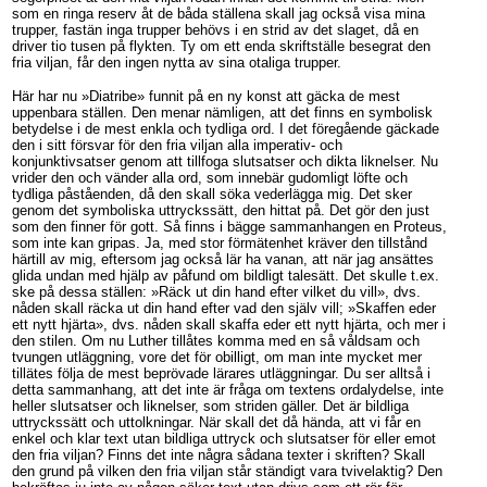
som en ringa reserv åt de båda ställena skall jag också visa mina
trupper, fastän inga trupper behövs i en strid av det slaget, då en
driver tio tusen på flykten. Ty om ett enda skriftställe besegrat den
fria viljan, får den ingen nytta av sina otaliga trupper.
Här har nu »Diatribe» funnit på en ny konst att gäcka de mest
uppenbara ställen. Den menar nämligen, att det finns en symbolisk
betydelse i de mest enkla och tydliga ord. I det föregående gäckade
den i sitt försvar för den fria viljan alla imperativ- och
konjunktivsatser genom att tillfoga slutsatser och dikta liknelser. Nu
vrider den och vänder alla ord, som innebär gudomligt löfte och
tydliga påståenden, då den skall söka vederlägga mig. Det sker
genom det symboliska uttryckssätt, den hittat på. Det gör den just
som den finner för gott. Så finns i bägge sammanhangen en Proteus,
som inte kan gripas. Ja, med stor förmätenhet kräver den tillstånd
härtill av mig, eftersom jag också lär ha vanan, att när jag ansättes
glida undan med hjälp av påfund om bildligt talesätt. Det skulle t.ex.
ske på dessa ställen: »Räck ut din hand efter vilket du vill», dvs.
nåden skall räcka ut din hand efter vad den själv vill; »Skaffen eder
ett nytt hjärta», dvs. nåden skall skaffa eder ett nytt hjärta, och mer i
den stilen. Om nu Luther tillåtes komma med en så våldsam och
tvungen utläggning, vore det för obilligt, om man inte mycket mer
tillätes följa de mest beprövade lärares utläggningar. Du ser alltså i
detta sammanhang, att det inte är fråga om textens ordalydelse, inte
heller slutsatser och liknelser, som striden gäller. Det är bildliga
uttryckssätt och uttolkningar. När skall det då hända, att vi får en
enkel och klar text utan bildliga uttryck och slutsatser för eller emot
den fria viljan? Finns det inte några sådana texter i skriften? Skall
den grund på vilken den fria viljan står ständigt vara tvivelaktig? Den