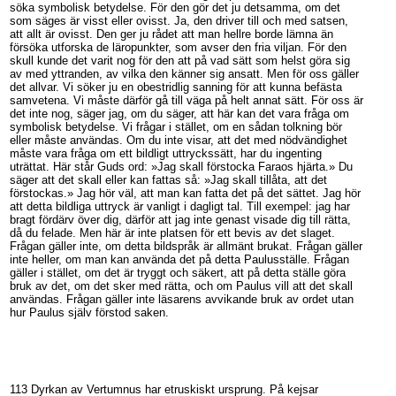
söka symbolisk betydelse. För den gör det ju detsamma, om det
som säges är visst eller ovisst. Ja, den driver till och med satsen,
att allt är ovisst. Den ger ju rådet att man hellre borde lämna än
försöka utforska de läropunkter, som avser den fria viljan. För den
skull kunde det varit nog för den att på vad sätt som helst göra sig
av med yttranden, av vilka den känner sig ansatt. Men för oss gäller
det allvar. Vi söker ju en obestridlig sanning för att kunna befästa
samvetena. Vi måste därför gå till väga på helt annat sätt. För oss är
det inte nog, säger jag, om du säger, att här kan det vara fråga om
symbolisk betydelse. Vi frågar i stället, om en sådan tolkning bör
eller måste användas. Om du inte visar, att det med nödvändighet
måste vara fråga om ett bildligt uttryckssätt, har du ingenting
uträttat. Här står Guds ord: »Jag skall förstocka Faraos hjärta.» Du
säger att det skall eller kan fattas så: »Jag skall tillåta, att det
förstockas.» Jag hör väl, att man kan fatta det på det sättet. Jag hör
att detta bildliga uttryck är vanligt i dagligt tal. Till exempel: jag har
bragt fördärv över dig, därför att jag inte genast visade dig till rätta,
då du felade. Men här är inte platsen för ett bevis av det slaget.
Frågan gäller inte, om detta bildspråk är allmänt brukat. Frågan gäller
inte heller, om man kan använda det på detta Paulusställe. Frågan
gäller i stället, om det är tryggt och säkert, att på detta ställe göra
bruk av det, om det sker med rätta, och om Paulus vill att det skall
användas. Frågan gäller inte läsarens avvikande bruk av ordet utan
hur Paulus själv förstod saken.
113 Dyrkan av Vertumnus har etruskiskt ursprung. På kejsar