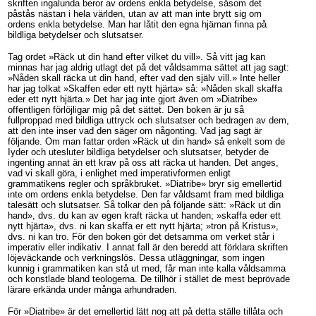
skriften ingalunda beror av ordens enkla betydelse, såsom det
påstås nästan i hela världen, utan av att man inte brytt sig om
ordens enkla betydelse. Man har låtit den egna hjärnan finna på
bildliga betydelser och slutsatser.
Tag ordet »Räck ut din hand efter vilket du vill». Så vitt jag kan
minnas har jag aldrig utlagt det på det våldsamma sättet att jag sagt:
»Nåden skall räcka ut din hand, efter vad den själv vill.» Inte heller
har jag tolkat »Skaffen eder ett nytt hjärta» så: »Nåden skall skaffa
eder ett nytt hjärta.» Det har jag inte gjort även om »Diatribe»
offentligen förlöjligar mig på det sättet. Den boken är ju så
fullproppad med bildliga uttryck och slutsatser och bedragen av dem,
att den inte inser vad den säger om någonting. Vad jag sagt är
följande. Om man fattar orden »Räck ut din hand» så enkelt som de
Iyder och utesluter bildliga betydelser och slutsatser, betyder de
ingenting annat än ett krav på oss att räcka ut handen. Det anges,
vad vi skall göra, i enlighet med imperativformen enligt
grammatikens regler och språkbruket. »Diatribe» bryr sig emellertid
inte om ordens enkla betydelse. Den far våldsamt fram med bildliga
talesätt och slutsatser. Så tolkar den på följande sätt: »Räck ut din
hand», dvs. du kan av egen kraft räcka ut handen; »skaffa eder ett
nytt hjärta», dvs. ni kan skaffa er ett nytt hjärta; »tron på Kristus»,
dvs. ni kan tro. För den boken gör det detsamma om verket står i
imperativ eller indikativ. I annat fall är den beredd att förklara skriften
löjeväckande och verkningslös. Dessa utläggningar, som ingen
kunnig i grammatiken kan stå ut med, får man inte kalla våldsamma
och konstlade bland teologerna. De tillhör i stället de mest beprövade
lärare erkända under många arhundraden.
För »Diatribe» är det emellertid lätt nog att på detta ställe tillåta och