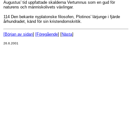
Augustus' tid uppfattade skalderna Vertumnus som en gud för
naturens och människolivets växlingar.
114 Den bekante nyplatonske filosofen, Plotinos' lärjunge i fjärde
århundradet, känd för sin kristendomskritik.
[
Början av sidan
]
[
Föregående
] [
Nästa
]
26.6.2001