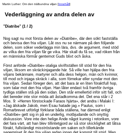
Martin Luther: Om den trälbundna viljan
[
Innehåll
]
Vederläggning av andra delen av
"Diatribe" (1 / 2)
Nog sagt nu mot första delen av »Diatribe», där den sökt fastställa
och bevisa den fria viljan. Låt oss nu se närmare på den följande
delen, som söker vederlägga min lära, dvs. de argument, med stöd
av vilka den fria viljan får ge vika. Här skall du få se, vad röken från
en människa förmår gentemot Guds blixt och åska.
Först anförde »Diatribe» otaliga skriftställen till stöd för den fria
viljan, liksom en skräckinjagande här. Så ville han hjälpa den fria
viljans bekännare, martyrer och alla dess helgon, män och kvinnor,
till mod och injaga skräck i alla, som förnekar eller syndar mot den
fria viljan. Sedan föreger den, att det bara är en liten föraktfull hop,
som talar mot den fria viljan. Han låter endast två framför övriga
tydliga ställen stå på den sidan. Den står emellertid inför sitt fall, och
det bereder inte stor möda att åstadkomma det. Det ena står i 2
Mos. 9: »Herren förstockade Faraos hjärta», det andra i Malaki I:
»Jag älskade Jakob, men Esau hatade jag.» Paulus, som i
Romarbrevet utförligt förklarar båda ställena, har därmed enligt
»Diatribe» gett sig in på en underlig, motbjudande och onyttig
diskussion. Vore inte den helige Ande något kunnig i retoriken, vore
det fara värt, att han blev tillintetgjord av så stor skicklighet att låtsa
förakt, fullständigt misströstande om saken och tillerkände
segerpriset åt den fria viljan redan innan det kommit till strid. Men