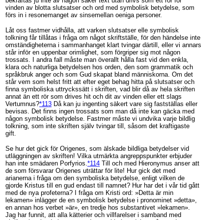
bekräftas ju inte av någon säker text utan drivs som ett rör för
vinden av blotta slutsatser och ord med symbolisk betydelse, som
förs in i resonemanget av sinsemellan oeniga personer.
Låt oss fastmer vidhålla, att varken slutsatser elle symbolisk
tolkning får tillåtas i fråga om något skriftställe, för den händelse inte
omständigheterna i sammanhanget klart tvingar därtill, eller vi annars
står inför en uppenbar orimlighet, som förgriper sig mot någon
trossats. I andra fall måste man överallt hålla fast vid den enkla,
klara och naturliga betydelsen hos orden, den som grammatik och
språkbruk anger och som Gud skapat bland människorna. Om det
står vem som helst fritt att efter eget behag hitta på slutsatser och
finna symboliska uttryckssätt i skriften, vad blir då av hela skriften
annat än ett rör som drives hit och dit av vinden eller ett slags
Vertumnus?
*113
Då kan ju ingenting säkert vare sig fastställas eller
bevisas. Det finns ingen trossats som man då inte kan gäcka med
någon symbolisk betydelse. Fastmer måste vi undvika varje bildlig
tolkning, som inte skriften själv tvingar till, såsom det kraftigaste
gift.
Se hur det gick för Origenes, som älskade bildliga betydelser vid
utläggningen av skriften! Vilka utmärkta angreppspunkter erbjuder
han inte smädaren Porfyrios.
*114
Till och med Hieronymus anser att
de som försvarar Origenes uträttar för lite! Hur gick det med
arianerna i fråga om den symboliska betydelse, enligt vilken de
gjorde Kristus till en gud endast till namnet? Hur har det i vår tid gått
med de nya profeterna? I fråga om Kristi ord: »Detta är min
lekamen» inlägger de en symbolisk betydelse i pronominet »detta»,
en annan hos verbet »är», en tredje hos substantivet »lekamen».
Jag har funnit, att alla kätterier och villfarelser i samband med