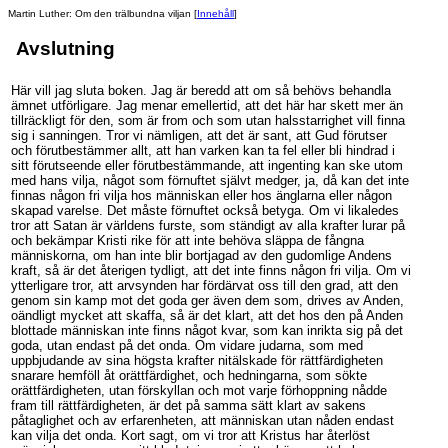
Martin Luther: Om den trälbundna viljan
[
Innehåll
]
Avslutning
Här vill jag sluta boken. Jag är beredd att om så behövs behandla
ämnet utförligare. Jag menar emellertid, att det här har skett mer än
tillräckligt för den, som är from och som utan halsstarrighet vill finna
sig i sanningen. Tror vi nämligen, att det är sant, att Gud förutser
och förutbestämmer allt, att han varken kan ta fel eller bli hindrad i
sitt förutseende eller förutbestämmande, att ingenting kan ske utom
med hans vilja, något som förnuftet självt medger, ja, då kan det inte
finnas någon fri vilja hos människan eller hos änglarna eller någon
skapad varelse. Det måste förnuftet också betyga. Om vi likaledes
tror att Satan är världens furste, som ständigt av alla krafter lurar på
och bekämpar Kristi rike för att inte behöva släppa de fångna
människorna, om han inte blir bortjagad av den gudomlige Andens
kraft, så är det återigen tydligt, att det inte finns någon fri vilja. Om vi
ytterligare tror, att arvsynden har fördärvat oss till den grad, att den
genom sin kamp mot det goda ger även dem som, drives av Anden,
oändligt mycket att skaffa, så är det klart, att det hos den på Anden
blottade människan inte finns något kvar, som kan inrikta sig på det
goda, utan endast på det onda. Om vidare judarna, som med
uppbjudande av sina högsta krafter nitälskade för rättfärdigheten
snarare hemföll åt orättfärdighet, och hedningarna, som sökte
orättfärdigheten, utan förskyllan och mot varje förhoppning nådde
fram till rättfärdigheten, är det på samma sätt klart av sakens
påtaglighet och av erfarenheten, att människan utan nåden endast
kan vilja det onda. Kort sagt, om vi tror att Kristus har återlöst