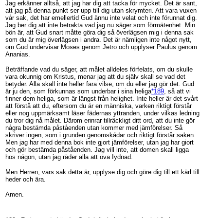
Jag erkänner alltså, att jag har dig att tacka för mycket. Det är sant,
att jag på denna punkt ser upp till dig utan skrymteri. Att vara vuxen
vår sak, det har emellertid Gud ännu inte velat och inte förunnat dig.
Jag ber dig att inte betrakta vad jag nu säger som förmätenhet. Min
bön är, att Gud snart måtte göra dig så överlägsen mig i denna sak
som du är mig överlägsen i andra. Det är nämligen inte något nytt,
om Gud undervisar Moses genom Jetro och upplyser Paulus genom
Ananias.
Beträffande vad du säger, att målet alldeles förfelats, om du skulle
vara okunnig om Kristus, menar jag att du själv skall se vad det
betyder. Alla skall inte heller fara vilse, om du eller jag gör det. Gud
är ju den, som förkunnas som underbar i sina heliga
*189
, så att vi
finner dem heliga, som är längst från helighet. Inte heller är det svårt
att förstå att du, eftersom du är en människa, varken riktigt förstår
eller nog uppmärksamt läser fädernas yttranden, under vilkas ledning
du tror dig nå målet. Därom erinrar tillräckligt ditt ord, att du inte gör
några bestämda påståenden utan kommer med jämförelser. Så
skriver ingen, som i grunden genomskådar och riktigt förstår saken.
Men jag har med denna bok inte gjort jämförelser, utan jag har giort
och gör bestämda påståenden. Jag vill inte, att domen skall ligga
hos någon, utan jag råder alla att öva Iydnad.
Men Herren, vars sak detta är, upplyse dig och göre dig till ett kärl till
heder och ära.
Amen.