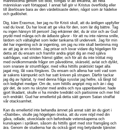
människorna genom sitt blod, tvingas vi att erkänna, att hela
människan varit förtappad. I annat fall gör vi Kristus överflödig eller
till återlösare bara av den värdelösaste delen, något som är hädelse
och gudlöshet.
Dig, käre Erasmus, ber jag nu för Kristi skull, att du äntligen uppfyller
vad du lovat. Du har lovat att ge vika för den, som lär dig bättre. Tag
nu ingen hänsyn till person! Jag erkänner det, du är stor och av Gud
prydd med många och de ädlaste gåvor - för att nu inte nämna snille,
lärdom och vältalighet som leder tankarna till underverk. Jag för min
del har ingenting och är ingenting, om jag nu inte skall berömma mig
av att jag är en kristen. Jag prisar och lovar vidare dig högeligen för
detta att du ensam och framför andra gripit dig an med själva
sakfrågan, vad striden främst gäller, och för att du inte tröttat mig
med ovidkommande frågor om påvedöme, skärseld, avlat och dylikt,
som snarare är struntfrågor, med vilka hittills praktiskt taget alla
jagat mig, låt vara förgäves. Du ensam och allena har sett vad som
är sakens kärnpunkt och har satt kniven på strupen. Därför tackar
jag dig av hjärtat, ty med denna fråga sysslar jag hellre, så långt tid
och ledighet medger. Om de, som hittills angripit mig och än i dag
gör det, de som nu skryter med andra och nya uppenbarelser, hade
gjort likadant, skulle vi ha mindre tvedräkt och partisinne och mer frid
och endräkt. Gud har emellertid på detta sätt genom Satan straffat
vår otacksamhet.
Kan du emellertid inte behandla ämnet på annat sätt än du gjort i
»Diatribe», skulle jag högeligen önska, att du vore nöjd med din
gåva, odlade, utvecklade och befordrade vetenskaperna och
kunskapen i språken, såsom du hittills gjort med stor framgång och
ära. Genom de studierna har du också gjort mig betydande tjänster.