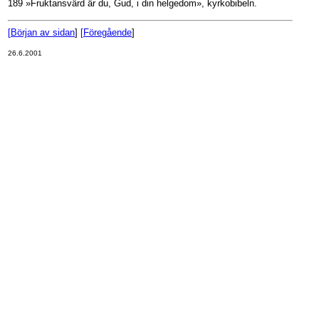
189 »Fruktansvärd är du, Gud, i din helgedom», kyrkobibeln.
[
Början av sidan
]
[
Föregående
]
26.6.2001