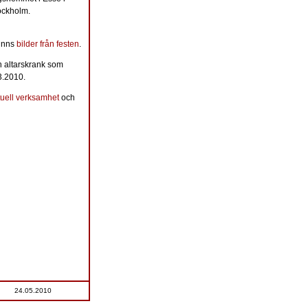
ockholm.
finns
bilder från festen
.
ch altarskrank som
3.2010.
tuell verksamhet
och
24.05.2010