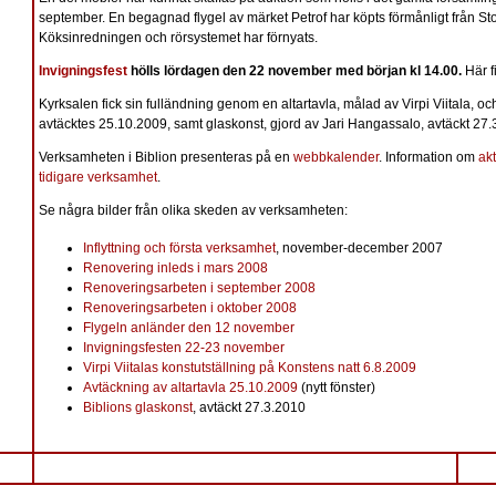
september. En begagnad flygel av märket Petrof har köpts förmånligt från St
Köksinredningen och rörsystemet har förnyats.
Invigningsfest
hölls lördagen den 22 november med början kl 14.00.
Här 
Kyrksalen fick sin fulländning genom en altartavla, målad av Virpi Viitala, o
avtäcktes 25.10.2009, samt glaskonst, gjord av Jari Hangassalo, avtäckt 27.
Verksamheten i Biblion presenteras på en
webbkalender
. Information om
ak
tidigare verksamhet
.
Se några bilder från olika skeden av verksamheten:
Inflyttning och första verksamhet
, november-december 2007
Renovering inleds i mars 2008
Renoveringsarbeten i september 2008
Renoveringsarbeten i oktober 2008
Flygeln anländer den 12 november
Invigningsfesten 22-23 november
Virpi Viitalas konstutställning på Konstens natt 6.8.2009
Avtäckning av altartavla 25.10.2009
(nytt fönster)
Biblions glaskonst
, avtäckt 27.3.2010