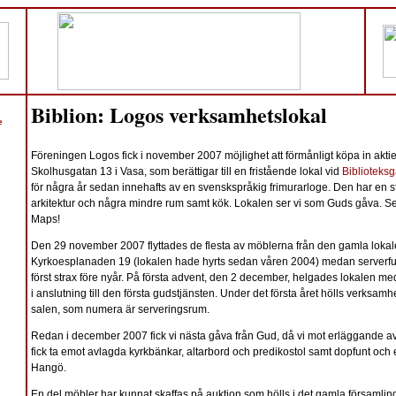
Biblion: Logos verksamhetslokal
e
Föreningen Logos fick i november 2007 möjlighet att förmånligt köpa in aktie
Skolhusgatan 13 i Vasa, som berättigar till en fristående lokal vid
Biblioteksg
för några år sedan innehafts av en svenskspråkig frimurarloge. Den har en s
arkitektur och några mindre rum samt kök. Lokalen ser vi som Guds gåva. S
Maps!
Den 29 november 2007 flyttades de flesta av möblerna från den gamla lokal
Kyrkoesplanaden 19 (lokalen hade hyrts sedan våren 2004) medan serverfun
först strax före nyår. På första advent, den 2 december, helgades lokalen m
i anslutning till den första gudstjänsten. Under det första året hölls verksamhe
salen, som numera är serveringsrum.
Redan i december 2007 fick vi nästa gåva från Gud, då vi mot erläggande a
fick ta emot avlagda kyrkbänkar, altarbord och predikostol samt dopfunt och 
Hangö.
En del möbler har kunnat skaffas på auktion som hölls i det gamla församli